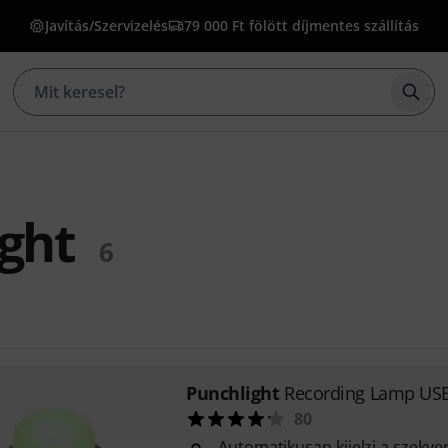
Javítás/Szervizelés
79 000 Ft fölött díjmentes szállítás
Kere
ght
6
Punchlight
Recording Lamp US
80
Automatikusan kijelzi a szekve