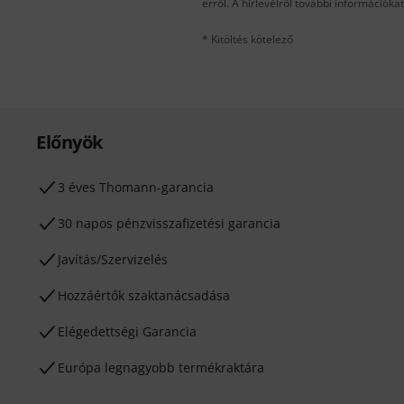
erről. A hírlevélről további információka
* Kitöltés kötelező
Előnyök
3 éves Thomann-garancia
30 napos pénzvisszafizetési garancia
Javítás/Szervizelés
Hozzáértők szaktanácsadása
Elégedettségi Garancia
Európa legnagyobb termékraktára