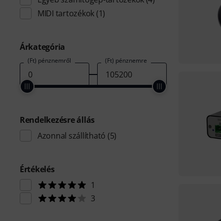
MIDI tartozékok
(1)
Árkategória
(Ft) pénznemről
(Ft) pénznemre
Rendelkezésre állás
Azonnal szállítható
(5)
Értékelés
1
3