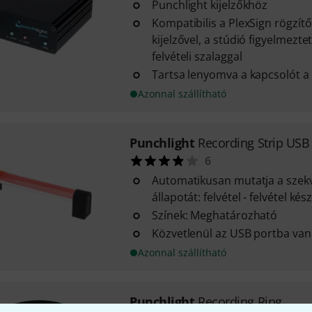
Punchlight kijelzőkhöz
Kompatibilis a PlexSign rögzítő
kijelzővel, a stúdió figyelmezt
felvételi szalaggal
Tartsa lenyomva a kapcsolót a
Azonnal szállítható
Punchlight
Recording Strip USB
6
Automatikusan mutatja a szek
állapotát: felvétel - felvétel kés
Színek: Meghatározható
Közvetlenül az USB portba van
Azonnal szállítható
Punchlight
Recording Ring