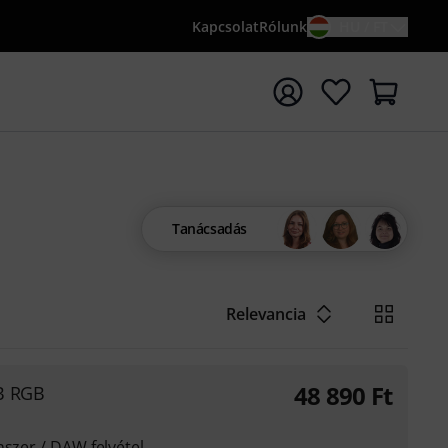
Kapcsolat
Rólunk
HU / FT
sés indítása {searchTerm} keresőszóval
Tanácsadás
Relevancia
48 890
Ft
B RGB
nszer / DAW felvétel