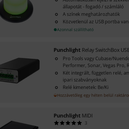
állapotát - fogadó / számláló
A színek meghatározhatók
Közvetlenül az USB portba van
Azonnal szállítható
Punchlight
Relay SwitchBox US
Pro Tools vagy Cubase/Nuendo, 
Performer, Sonar, Vegas Pro, Re
Két integrált, független relé, 
ipari szabványoknak
Relé kimenetek: Be/Ki
Hozzávetőleg egy héten belül raktár
Punchlight
MIDI
3