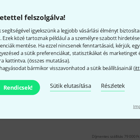
Automatikusan kijelzi a szekve
felvételre kész / előszámlálás
etettel felszolgálva!
A következő termékekkel haszn
MIDI / GPI / DLi vagy Relay Swi
k segítségével igyekszünk a legjobb vásárlási élményt biztosíta
Levehető kábel (10 m) 4P4C (R
. Ezek közé tartoznak például a a személyre szabott hirdetések
Azonnal szállítható
enciák mentése. Ha ezzel nincsenek fenntartásaid, kérjük, e
yezésed a sütik preferenciákat, statisztikákat és marketinget
 kattintva. (
összes mutatása
).
Punchlight
Studio Display USB
hagyásodat bármikor visszavonhatod a sütik beállításainál (
itt
3
Ütemek és ütemek / Láb + Ker
Sütik elutasítása
Részletek
Rendicsek!
Időkód / Minták / Idő
Közvetlen csatlakozás az USB 
Im
Azonnal szállítható
Díjmentes szállítás 79 000 Ft 