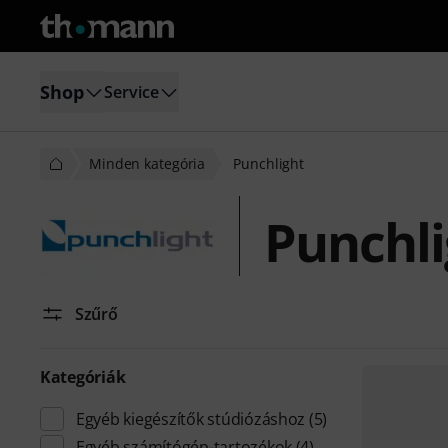
Shop
Service
Minden kategória
Punchlight
Punchli
Szűrő
Kategóriák
Egyéb kiegészítők stúdiózáshoz
(5)
Egyéb számítógép-tartozékok
(4)