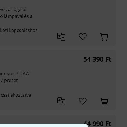
vel, a rögzítő
ető lámpával és a
 kézi kapcsoláshoz
54 390
Ft
venszer / DAW
z / preset
 csatlakoztatva
44 990
Ft