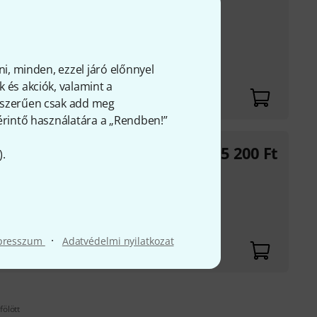
nszer/DAW állapotát:
álható: Punchlight
tch Box USB
ni, minden, ezzel járó előnnyel
J10) csatlakozódugóval
 és akciók, valamint a
gyszerűen csak add meg
 érintő használatára a „Rendben!”
105 200
Ft
).
etek
porthoz
·
presszum
Adatvédelmi nyilatkozat
fölött