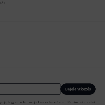
FÁ-t
Bejelentkezés
gadja, hogy e-mailben küldjünk önnek hirdetéseket. Bármikor leiratkozhat