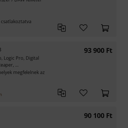
 csatlakoztatva
93 900
Ft
B
Logic Pro, Digital
aper, ...
amelyek megfelelnek az
on
90 100
Ft