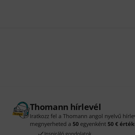
Thomann hírlevél
Iratkozz fel a Thomann angol nyelvű hírle
megnyerheted a
50
egyenként
50 € érté
Inspiráló gondolatok