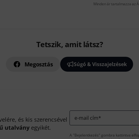
Minden ár tartalmazza az Á
Tetszik, amit látsz?
Megosztás
Súgó & Visszajelzések
e-mail cím
*
velére, és kis szerencsével
kű utalvány
egyikét.
A "Bejelentkezés" gombra kattintva elfo