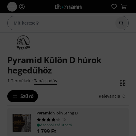
Keresés
Pyramid Külön D húrok
hegedűhöz
Tanácsadás
1
Termékek
·
Szűrő
Relevancia
Pyramid
Violin String D
10
Azonnal szállítható
1 799
Ft