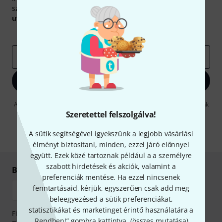
szerencsével megnyerheted a
50
egyenként
50 € értékű
utalvány
egyikét.
Inspiráló gondolatok
Akciók
Thomann
e-mail cím
*
Bejelentkezés
A "Bejelentkezés" gombra kattintva elfogadja, hogy e-mailben küldjünk
önnek hirdetéseket. Bármikor leiratkozhat erről. A hírlevélről további
Szeretettel felszolgálva!
információkat az
data protection guideline
-ben talál.
A sütik segítségével igyekszünk a legjobb vásárlási
* Kitöltés kötelező
élményt biztosítani, minden, ezzel járó előnnyel
együtt. Ezek közé tartoznak például a a személyre
szabott hirdetések és akciók, valamint a
Biztonságos vásárlás és fizetés
preferenciák mentése. Ha ezzel nincsenek
fenntartásaid, kérjük, egyszerűen csak add meg
beleegyezésed a sütik preferenciákat,
statisztikákat és marketinget érintő használatára a
Fizessen biztonságosan, titkosítással: Banki átutalás vagy
„Rendben!” gombra kattintva. (
összes mutatása
).