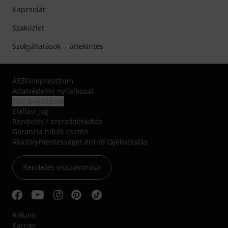
Kapcsolat
Szaküzlet
Szolgáltatások -- áttekintés
ÁSZF
/
Impresszum
Adatvédelmi nyilatkozat
Süti beállítások
Elállási jog
Rendelés / szerződéskötés
Garancia hibák esetén
Akadálymentességet érintő tájékoztatás
Rendelés visszavonása
Rólunk
Karrier