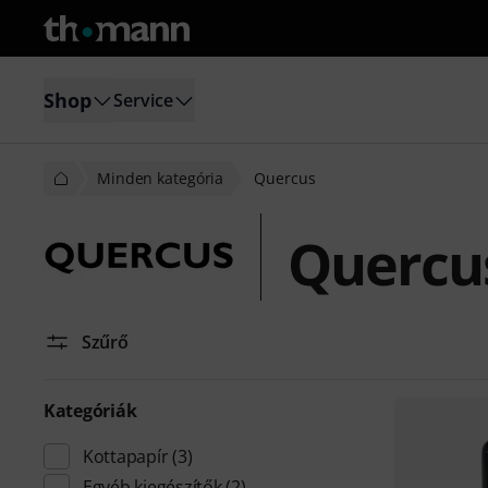
Shop
Service
Minden kategória
Quercus
Quercu
Szűrő
Kategóriák
Kottapapír
(3)
Egyéb kiegészítők
(2)