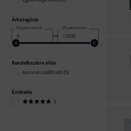
Árkategória
(Ft) pénznemről
(Ft) pénznemre
Rendelkezésre állás
Azonnal szállítható
(5)
Értékelés
5