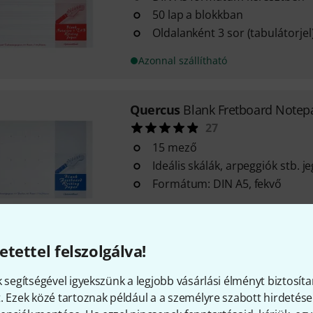
50 lap a blokkban
Oldalanként 3 sor (tabulátorjel
Azonnal szállítható
Quercus
Blank Fretboard Notep
27
15 mező
Ideális skálák, arpeggiók stb. j
Formátum: DIN A5, fekvő
Azonnal szállítható
etettel felszolgálva!
Quercus
Blank Chord Notepad 
23
k segítségével igyekszünk a legjobb vásárlási élményt biztosíta
. Ezek közé tartoznak például a a személyre szabott hirdetések
Ideális akkordok jegyzeteléséh