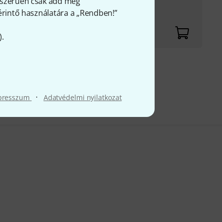
gyszerűen csak add meg
 érintő használatára a „Rendben!”
).
fölött
FÁ-t
·
presszum
Adatvédelmi nyilatkozat