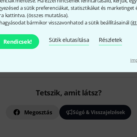
enciák mentése. Ha ezzel nincsenek fenntartásaid, kérjük, e
DIN A5 fekvő formátum
yezésed a sütik preferenciákat, statisztikákat és marketinget
50 lap a blokkban
 kattintva. (
összes mutatása
).
Azonnal szállítható
hagyásodat bármikor visszavonhatod a sütik beállításainál (
itt
Sütik elutasítása
Részletek
Rendicsek!
Díjmentes szállítás 79 000 Ft 
Minden ár tartalmazza az Á
Im
Tetszik, amit látsz?
Megosztás
Súgó & Visszajelzések