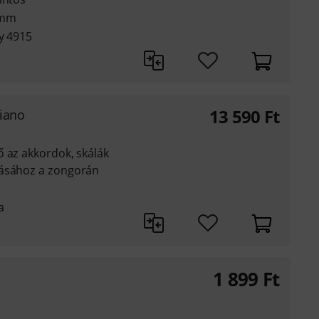
 mm
y 4915
13 590
Ft
Piano
 az akkordok, skálák
lásához a zongorán
a
1 899
Ft