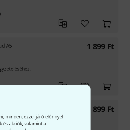
)
1 899
Ft
ad A5
egyzeteléséhez.
1 899
Ft
A5
ni, minden, ezzel járó előnnyel
 és akciók, valamint a
ez