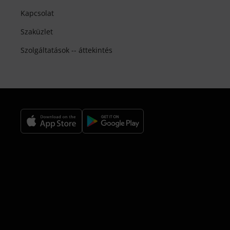
Kapcsolat
Szaküzlet
Szolgáltatások -- áttekintés