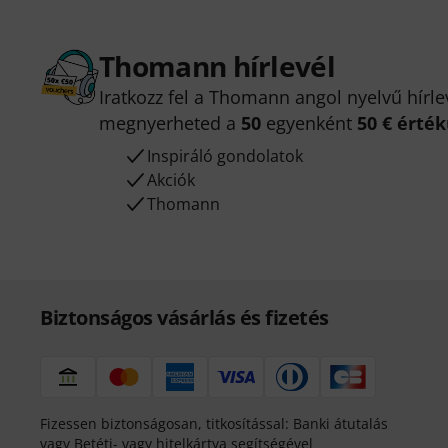
Thomann hírlevél
Iratkozz fel a Thomann angol nyelvű hírle
megnyerheted a
50
egyenként
50 € érté
Inspiráló gondolatok
Akciók
Thomann
Biztonságos vásárlás és fizetés
Fizessen biztonságosan, titkosítással: Banki átutalás
vagy Betéti- vagy hitelkártya segítségével