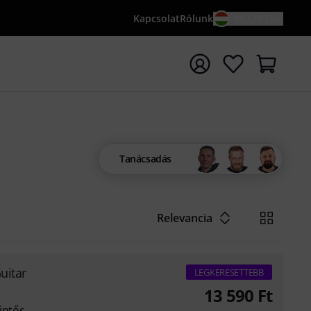
Kapcsolat
Rólunk
HU / FT
sés indítása {searchTerm} keresőszóval
Tanácsadás
Relevancia
uitar
LEGKERESETTEBB
13 590
Ft
intős