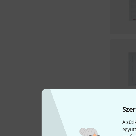
Szer
A süti
együtt