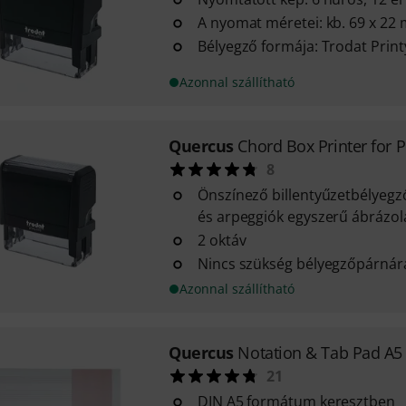
A nyomat méretei: kb. 69 x 22
Bélyegző formája: Trodat Print
Azonnal szállítható
Quercus
Chord Box Printer for 
8
Önszínező billentyűzetbélyegző
és arpeggiók egyszerű ábrázo
2 oktáv
Nincs szükség bélyegzőpárnár
Azonnal szállítható
Quercus
Notation & Tab Pad A5
21
DIN A5 formátum keresztben