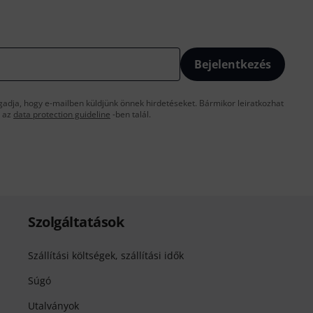
Bejelentkezés
gadja, hogy e-mailben küldjünk önnek hirdetéseket. Bármikor leiratkozhat
t az
data protection guideline
-ben talál.
Szolgáltatások
Szállítási költségek, szállítási idők
Súgó
Utalványok