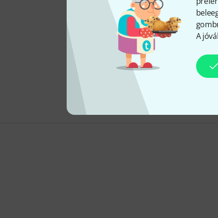
prefer
beleeg
gombra
A jóvá