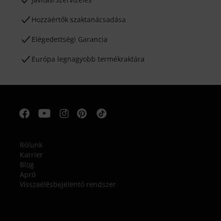
Hozzáértők szaktanácsadása
Elégedettségi Garancia
Európa legnagyobb termékraktára
Rólunk
Karrier
Blog
Apró
Visszaélésbejelentő rendszer