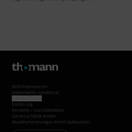
ÁSZF
/
Impresszum
Adatvédelmi nyilatkozat
Süti beállítások
Elállási jog
Rendelés / szerződéskötés
Garancia hibák esetén
Akadálymentességet érintő tájékoztatás