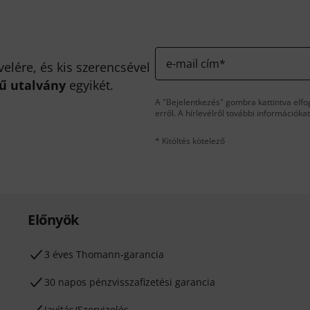
e-mail cím
*
velére, és kis szerencsével
kű utalvány
egyikét.
A "Bejelentkezés" gombra kattintva elfo
erről. A hírlevélről további információka
* Kitöltés kötelező
Előnyök
3 éves Thomann-garancia
30 napos pénzvisszafizetési garancia
Javítás/Szervizelés