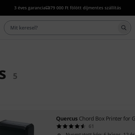
3 éves garancia
79 000 Ft fölött díjmentes szállítás
Kere
s
5
Quercus
Chord Box Printer for G
61
Nyomtatott kép: 6 húros, 12 ér