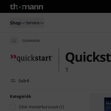
Shop
Service
Gitárkották
Quickst
1
Szűrő
Kategóriák
Gitár mesterkurzusok
(1)