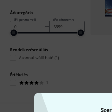
Árkategória
(Ft) pénznemről
(Ft) pénznemre
Rendelkezésre állás
Azonnal szállítható
(1)
Értékelés
1
Szer