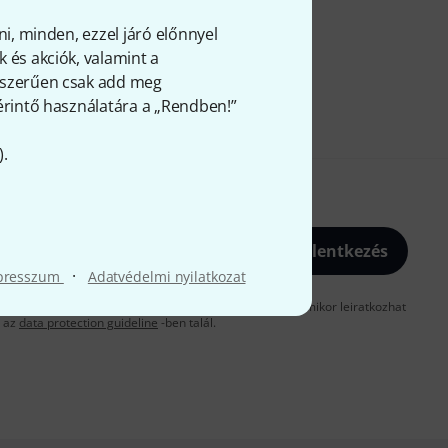
ni, minden, ezzel járó előnnyel
 és akciók, valamint a
gyszerűen csak add meg
 érintő használatára a „Rendben!”
).
Bejelentkezés
·
presszum
Adatvédelmi nyilatkozat
gadja, hogy e-mailben küldjünk önnek hirdetéseket. Bármikor leiratkozhat
t az
data protection guideline
-ben talál.