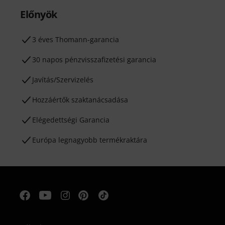
Előnyök
3 éves Thomann-garancia
30 napos pénzvisszafizetési garancia
Javítás/Szervizelés
Hozzáértők szaktanácsadása
Elégedettségi Garancia
Európa legnagyobb termékraktára