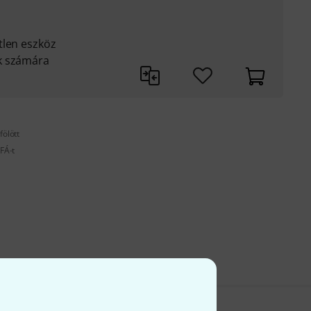
tlen eszköz
k számára
fölött
FÁ-t