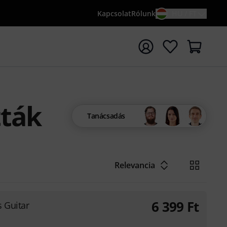
Kapcsolat
Rólunk
HU / FT
sés indítása {searchTerm} keresőszóval
tták
Tanácsadás
Relevancia
6 399
Ft
 Guitar