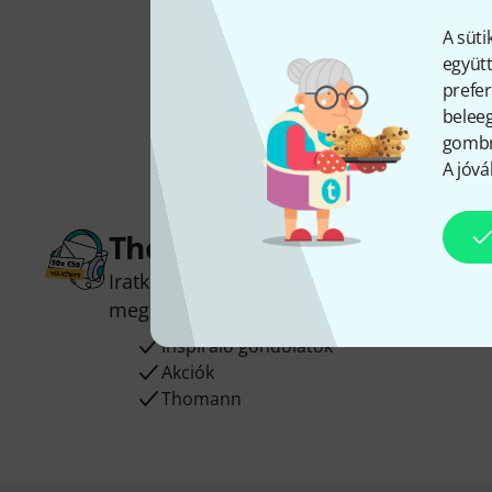
A süti
együtt
prefer
beleeg
gombra
A jóvá
Thomann hírlevél
Iratkozz fel a Thomann angol nyelvű hírle
megnyerheted a
50
egyenként
50 € érté
Inspiráló gondolatok
Akciók
Thomann