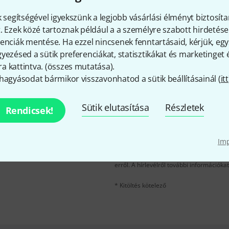
Tetszik, amit látsz?
k segítségével igyekszünk a legjobb vásárlási élményt biztosíta
. Ezek közé tartoznak például a a személyre szabott hirdetések
Megosztás
Súgó & Visszajelzések
enciák mentése. Ha ezzel nincsenek fenntartásaid, kérjük, e
yezésed a sütik preferenciákat, statisztikákat és marketinget
 kattintva. (
összes mutatása
).
hagyásodat bármikor visszavonhatod a sütik beállításainál (
itt
Sütik elutasítása
Részletek
Rendicsek!
e-mail cím
*
velére, és kis szerencsével
Im
kű utalvány
egyikét.
A "Bejelentkezés" gombra kattintva elfo
erről. A hírlevélről további információka
* Kitöltés kötelező