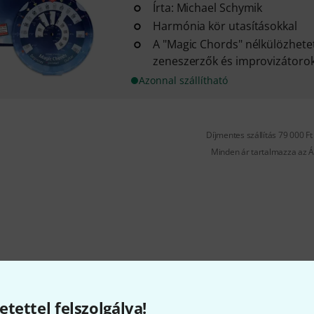
Írta: Michael Schymik
Harmónia kör utasításokkal
A "Magic Chords" nélkülözhete
zeneszerzők és improvizátoro
Azonnal szállítható
Díjmentes szállítás 79 000 Ft 
Minden ár tartalmazza az Á
etettel felszolgálva!