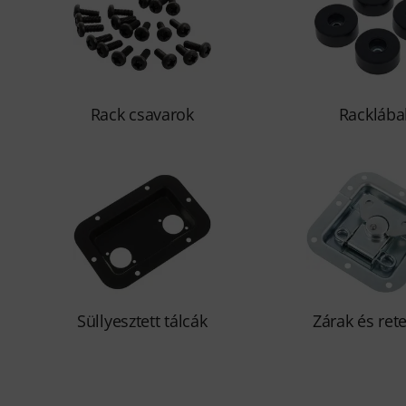
Rack csavarok
Racklába
Süllyesztett tálcák
Zárak és ret