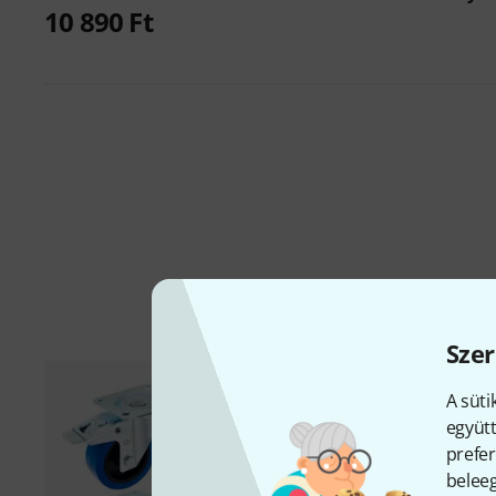
10 890 Ft
Szer
A süti
együtt
prefer
beleeg