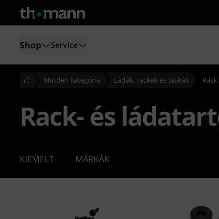
Shop
Service
Minden kategória
Ládák, rackek és táskák
Rack-
Rack- és ládatar
KIEMELT
MÁRKÁK