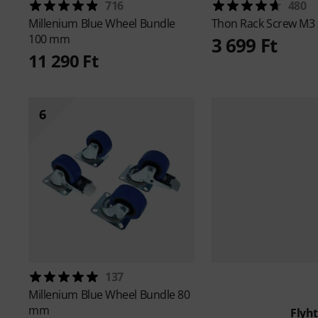
716
480
Millenium
Blue Wheel Bundle
Thon
Rack Screw M3 
100 mm
3 699 Ft
11 290 Ft
6
137
Millenium
Blue Wheel Bundle 80
mm
Flyh