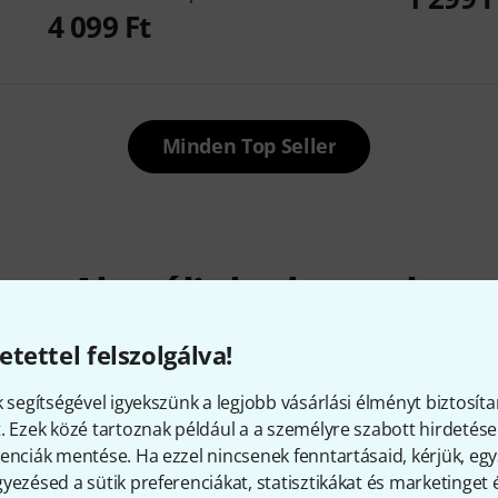
4 099 Ft
Minden Top Seller
Aktuális kedvencek
etettel felszolgálva!
k segítségével igyekszünk a legjobb vásárlási élményt biztosíta
. Ezek közé tartoznak például a a személyre szabott hirdetések
enciák mentése. Ha ezzel nincsenek fenntartásaid, kérjük, e
yezésed a sütik preferenciákat, statisztikákat és marketinget