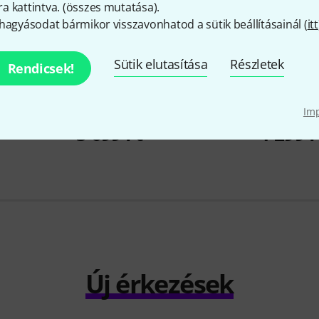
 kattintva. (
összes mutatása
).
hagyásodat bármikor visszavonhatod a sütik beállításainál (
itt
Sütik elutasítása
Részletek
Rendicsek!
480
bberfoot
Thon
Rack Screw M3 x 12 BK
Adam Hall
Im
3 699 Ft
1 299 F
Új érkezések