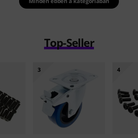
Minden ebben a kategóriában
Top-Seller
3
4