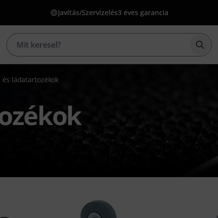
Javítás/Szervizelés
3 éves garancia
Kere
 és ládatartozékok
tozékok