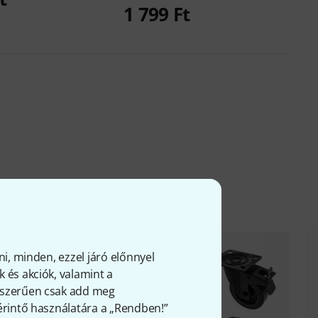
1 799 Ft
ni, minden, ezzel járó előnnyel
 és akciók, valamint a
gyszerűen csak add meg
 érintő használatára a „Rendben!”