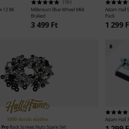
1791
x 12 BK
Millenium
Blue Wheel MkII
Adam Hall
Braked
Pack
3 499 Ft
1 299 F
8
1000 darab eladva
Adam Hall
1 299 F
t Pro
Rack Screws Nuts Spare Set