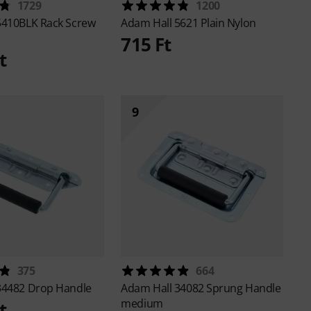
1729
1200
5410BLK Rack Screw
Adam Hall
5621 Plain Nylon
715 Ft
t
9
375
664
34482 Drop Handle
Adam Hall
34082 Sprung Handle
medium
t