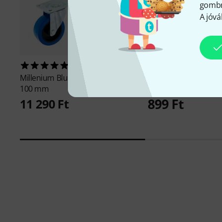
gombra
A jóvá
716
773
Millenium
Blue Wheel Bundle
Adam Hall
4906TP Ru
100 mm
set
899 Ft
11 290 Ft