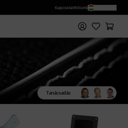
Kapcsolat
Rólunk
HU / FT
sés indítása {searchTerm} keresőszóval
Tanácsadás