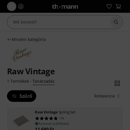
Keresés
Minden kategória
Raw Vintage
Tanácsadás
1
Termékek
·
Szűrő
Relevancia
Raw Vintage
Spring Set
174
Azonnal szállítható
11 690
Ft