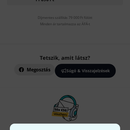
Díjmentes szállítás 79 000 Ft fölött
Minden ár tartalmazza az ÁFÁ-t
Tetszik, amit látsz?
Megosztás
Súgó & Visszajelzések
Thomann hírlevél