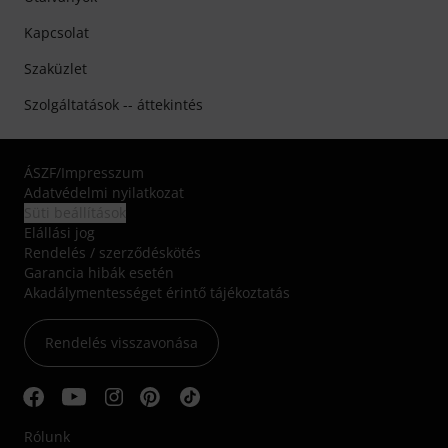
Kapcsolat
Szaküzlet
Szolgáltatások -- áttekintés
ÁSZF
/
Impresszum
Adatvédelmi nyilatkozat
Süti beállítások
Elállási jog
Rendelés / szerződéskötés
Garancia hibák esetén
Akadálymentességet érintő tájékoztatás
Rendelés visszavonása
Rólunk