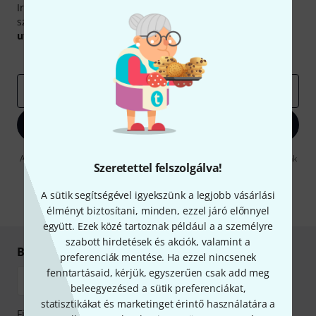
Iratkozz fel a Thomann angol nyelvű hírlevelére, és kis
szerencsével megnyerheted a
50
egyenként
50 € értékű
utalvány
egyikét.
Inspiráló gondolatok
Akciók
Thomann
e-mail cím
*
Bejelentkezés
A "Bejelentkezés" gombra kattintva elfogadja, hogy e-mailben küldjünk
Szeretettel felszolgálva!
önnek hirdetéseket. Bármikor leiratkozhat erről. A hírlevélről további
információkat az
data protection guideline
-ben talál.
A sütik segítségével igyekszünk a legjobb vásárlási
* Kitöltés kötelező
élményt biztosítani, minden, ezzel járó előnnyel
együtt. Ezek közé tartoznak például a a személyre
szabott hirdetések és akciók, valamint a
Biztonságos vásárlás és fizetés
preferenciák mentése. Ha ezzel nincsenek
fenntartásaid, kérjük, egyszerűen csak add meg
beleegyezésed a sütik preferenciákat,
statisztikákat és marketinget érintő használatára a
Fizessen biztonságosan, titkosítással: Banki átutalás vagy