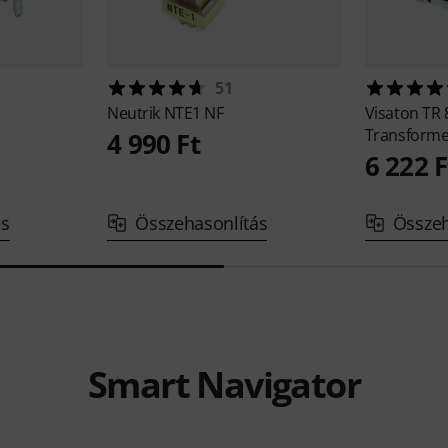
51
Neutrik
NTE1 NF
Visaton
TR 
Transforme
4 990 Ft
6 222 F
ás
Összehasonlítás
Összeh
Smart Navigator