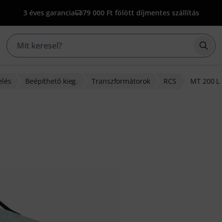
3 éves garancia
79 000 Ft fölött díjmentes szállítás
Kere
elés
Beépíthető kieg.
Transzformátorok
RCS
MT 200 L
lapján