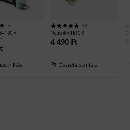
5
30
84 100-V-
Neutrik
NTE10-3
O
r
4 490 Ft
2
t
asonlítás
Összehasonlítás