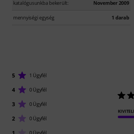
katalógusunkba bekerült:
November 2009
mennyiségi egység
1 darab
5
1 Ügyfél
4
0 Ügyfél
3
0 Ügyfél
KIVITEL
2
0 Ügyfél
1
0 Ügyfél