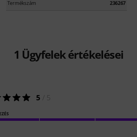
Termékszám
236267
1
Ügyfelek értékelései
5
/ 5
EZÉS