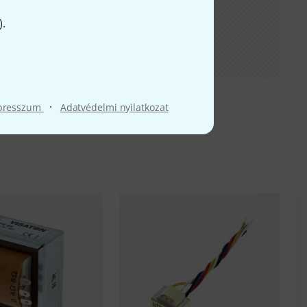
).
·
presszum
Adatvédelmi nyilatkozat