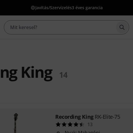
Javítás/Szervizelés
3 éves garancia
Kere
ng King
14
Recording King
RK-Elite-75
13
Nyak: Mahagóni