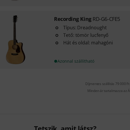
Recording King
RD-G6-CFE5
Típus: Dreadnought
Tető: tömör lucfenyő
Hát és oldal: mahagóni
Azonnal szállítható
Díjmentes szállítás 79 000 Ft 
Minden ár tartalmazza az Á
Tetszik, amit látsz?