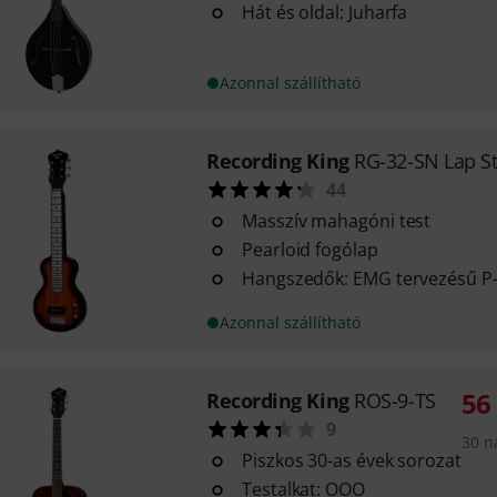
Hát és oldal: Juharfa
Azonnal szállítható
Recording King
RG-32-SN Lap St
44
Masszív mahagóni test
Pearloid fogólap
Hangszedők: EMG tervezésű P
Azonnal szállítható
56
Recording King
ROS-9-TS
9
30 n
Piszkos 30-as évek sorozat
Testalkat: OOO