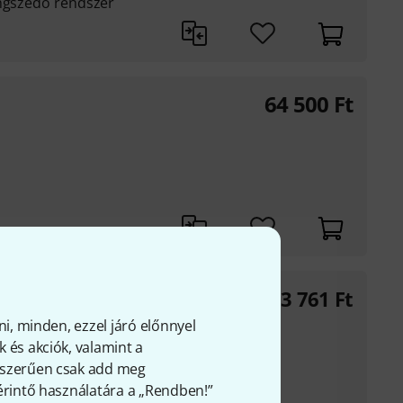
angszedő rendszer
64 500
Ft
263 761
Ft
ni, minden, ezzel járó előnnyel
 és akciók, valamint a
úp
gyszerűen csak add meg
 érintő használatára a „Rendben!”
zett