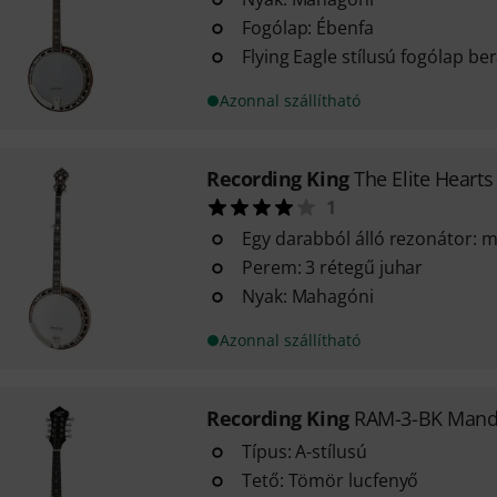
Fogólap: Ébenfa
Flying Eagle stílusú fogólap be
Azonnal szállítható
Recording King
The Elite Hearts
1
Egy darabból álló rezonátor: 
Perem: 3 rétegű juhar
Nyak: Mahagóni
Azonnal szállítható
Recording King
RAM-3-BK Mand
Típus: A-stílusú
Tető: Tömör lucfenyő