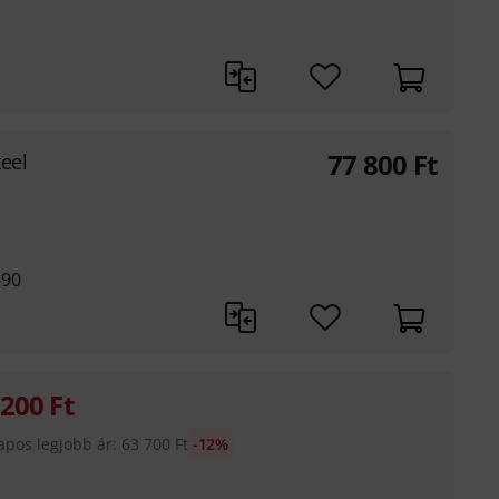
77 800
Ft
eel
-90
 200
Ft
apos legjobb ár
:
63 700
Ft
-12%