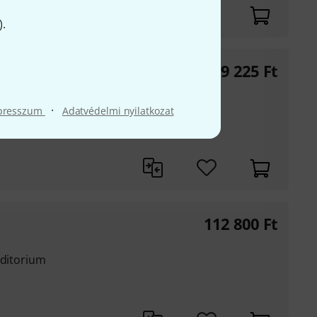
).
 & Flo B-Stock
419 225
Ft
mahagóni
·
presszum
Adatvédelmi nyilatkozat
112 800
Ft
uditorium