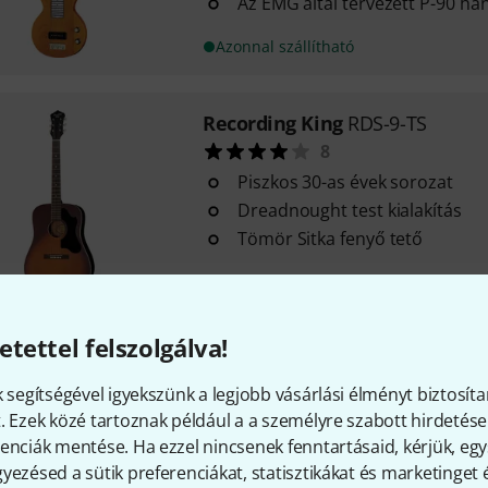
Az EMG által tervezett P-90 h
Azonnal szállítható
Recording King
RDS-9-TS
8
Piszkos 30-as évek sorozat
Dreadnought test kialakítás
Tömör Sitka fenyő tető
Azonnal szállítható
etettel felszolgálva!
Recording King
RM-993
5
k segítségével igyekszünk a legjobb vásárlási élményt biztosíta
Kivitel: Parlor Style Roundneck
. Ezek közé tartoznak például a a személyre szabott hirdetések
Rezonátor: RK handpun 9,5" k
enciák mentése. Ha ezzel nincsenek fenntartásaid, kérjük, e
yezésed a sütik preferenciákat, statisztikákat és marketinget
Test: Harang sárgaréz, nikkele