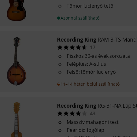
Tömör lucfenyő tető
Azonnal szállítható
Recording King
RAM-3-TS Mand
17
Piszkos 30-as évek sorozata
Felépítés: A-stílus
Felső: tömör lucfenyő
11–14 héten belül szállítható
Recording King
RG-31-NA Lap St
43
Masszív mahagóni test
Pearloid fogólap