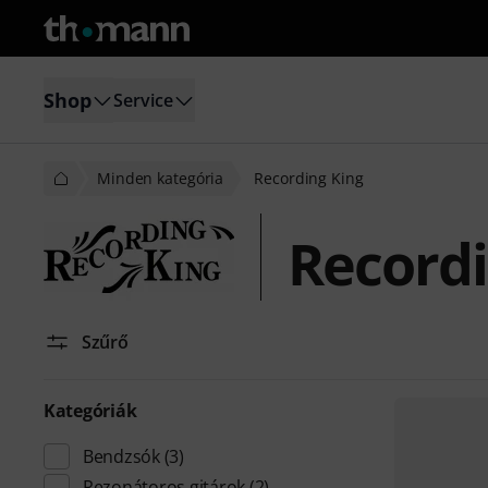
Shop
Service
Minden kategória
Recording King
Recordi
Szűrő
Kategóriák
Bendzsók
(3)
Rezonátoros gitárok
(2)