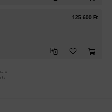
125 600
Ft
fölött
FÁ-t