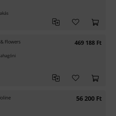
rakás
 & Flowers
469 188
Ft
mahagóni
56 200
Ft
oline