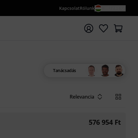
Kapcsolat
Rólunk
HU / FT
sés indítása {searchTerm} keresőszóval
Tanácsadás
Relevancia
576 954
Ft