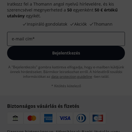
Iratkozz fel a Thomann angol nyelvű hírlevelére, és kis
szerencsével megnyerheted a
50
egyenként
50 € értékű
utalvány
egyikét.
Inspiráló gondolatok
Akciók
Thomann
e-mail cím
*
Bejelentkezés
A "Bejelentkezés" gombra kattintva elfogadja, hogy e-mailben küldjünk
önnek hirdetéseket. Bármikor leiratkozhat erről. A hírlevélről további
információkat az
data protection guideline
-ben talál.
* Kitöltés kötelező
Biztonságos vásárlás és fizetés
Fizessen biztonságosan, titkosítással: Banki átutalás vagy