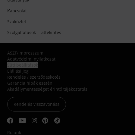
Kapcsolat
Szaküzlet
Szolgáltatások -- áttekintés
ÁSZF
/
Impresszum
Adatvédelmi nyilatkozat
Süti beállítások
Elállási jog
Rendelés / szerződéskötés
Garancia hibák esetén
Akadálymentességet érintő tájékoztatás
Rendelés visszavonása
Rólunk