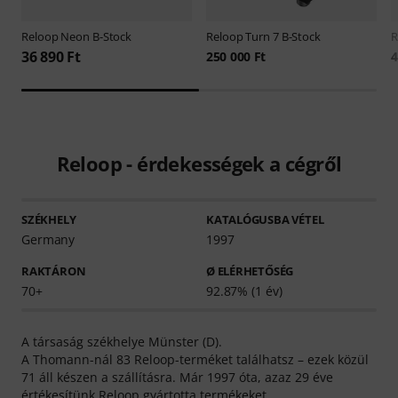
Reloop
Neon B-Stock
Reloop
Turn 7 B-Stock
R
36 890 Ft
250 000 Ft
4
Reloop - érdekességek a cégről
SZÉKHELY
KATALÓGUSBA VÉTEL
Germany
1997
RAKTÁRON
Ø ELÉRHETŐSÉG
70+
92.87% (1 év)
A társaság székhelye Münster (D).
A Thomann-nál 83 Reloop-terméket találhatsz – ezek közül
71 áll készen a szállításra. Már 1997 óta, azaz 29 éve
értékesítünk Reloop gyártotta termékeket.