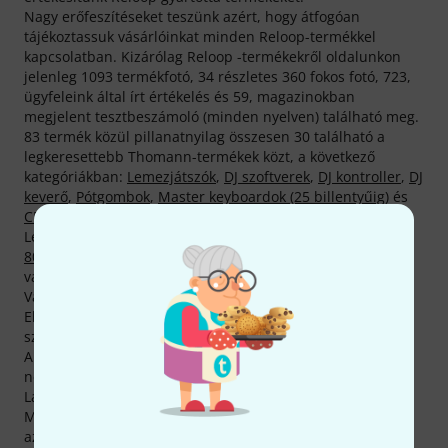
Nagy erőfeszítéseket teszünk azért, hogy átfogóan
tájékoztassuk vásárlóinkat minden Reloop-termékkel
kapcsolatban. Kizárólag Reloop -termékekről oldalunkon
jelenleg 1093 termékfotó, 34 részletes 360 fokos fotó, 723,
ügyfeleink által írt értékelés és 59, magazinokban
megjelent tesztbeszámoló (minden nyelven) található meg.
83 termék közül pillanatnyilag összesen 30 található a
legkeresettebb Thomann-termékek közt, a következő
kategóriákban:
Lemezjátszók
,
DJ szoftverek
,
DJ kontroller
,
DJ
keverő
,
Pótgombok
,
Master keyboardok (25 billentyűig)
és
CD-táskák
.
Legtöbbször eladott Reloop-termékünk neve
Reloop RP
8000 MK2
. Minden idők legkeresettebbje az eddig 2.000
vásárlónk által hazavitt
Reloop RP 7000 MK2
.
Vásárlói számára a(z) Reloop 2 évnyi garanciát szavatol.
Ehhez mi még hozzáteszünk egy évet, és vásárlóink
számára három teljes évnyi garanciát szavatolunk.
A Reloop-holmikat használó zenészek közt számos nagy
név is található, többek közt DJ Angelo, DJ Qbert és
Laidback Luke.
Most még olcsóbban tehetsz szert Reloop-holmikra! Csak
az elmúlt 90 napban 12 Reloop-termék árát sikerült