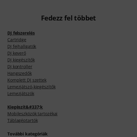
Fedezz fel többet
DJ felszerelés
Cartridge
DJ fejhallgatók
DJ keverő
DJ kiegészítők
DJ kontroller
Hangszedők
Komplett DJ szettek
Lemezjátszó-kiegészítők
Lemezjátszók
Kiegészít&#337;k
Mobileszközök tartozékai
Táblagéptartók
További kategóriák