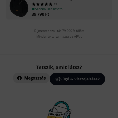
13
Azonnal szállítható
39 790
Ft
Díjmentes szállítás 79 000 Ft fölött
Minden ár tartalmazza az ÁFÁ-t
Tetszik, amit látsz?
Megosztás
Súgó & Visszajelzések