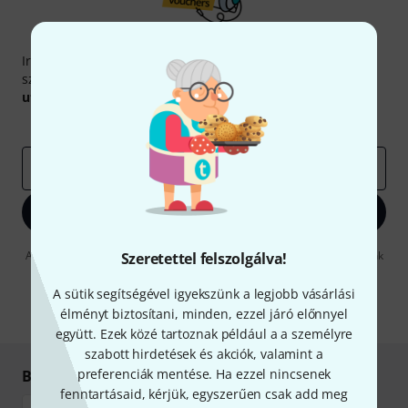
Thomann hírlevél
Iratkozz fel a Thomann angol nyelvű hírlevelére, és kis
szerencsével megnyerheted a
50
egyenként
50 € értékű
utalvány
egyikét.
Inspiráló gondolatok
Akciók
Thomann
e-mail cím
*
Bejelentkezés
A "Bejelentkezés" gombra kattintva elfogadja, hogy e-mailben küldjünk
Szeretettel felszolgálva!
önnek hirdetéseket. Bármikor leiratkozhat erről. A hírlevélről további
információkat az
data protection guideline
-ben talál.
A sütik segítségével igyekszünk a legjobb vásárlási
élményt biztosítani, minden, ezzel járó előnnyel
* Kitöltés kötelező
együtt. Ezek közé tartoznak például a a személyre
szabott hirdetések és akciók, valamint a
preferenciák mentése. Ha ezzel nincsenek
Biztonságos vásárlás és fizetés
fenntartásaid, kérjük, egyszerűen csak add meg