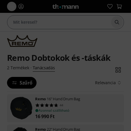
Keresés
Remo Dobtokok és -táskák
Tanácsadás
2
Termékek
·
Szűrő
Relevancia
Remo
16" Hand Drum Bag
44
Azonnal szállítható
16 990
Ft
Remo
22" Hand Drum Bag