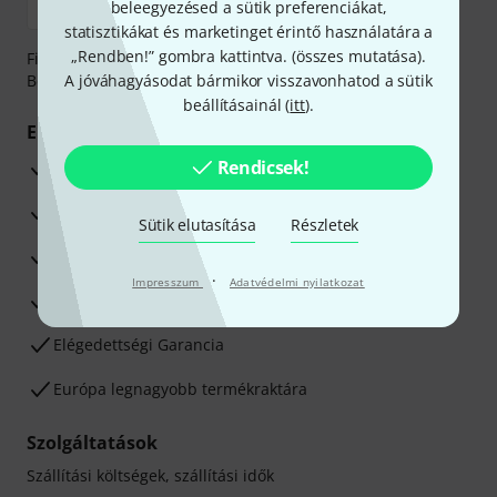
beleegyezésed a sütik preferenciákat,
statisztikákat és marketinget érintő használatára a
„Rendben!” gombra kattintva. (
összes mutatása
).
Fizessen biztonságosan, titkosítással: Banki átutalás vagy
Betéti- vagy hitelkártya segítségével
A jóváhagyásodat bármikor visszavonhatod a sütik
beállításainál (
itt
).
Előnyök
Rendicsek!
3 éves Thomann-garancia
30 napos pénzvisszafizetési garancia
Sütik elutasítása
Részletek
Javítás/Szervizelés
·
Impresszum
Adatvédelmi nyilatkozat
Hozzáértők szaktanácsadása
Elégedettségi Garancia
Európa legnagyobb termékraktára
Szolgáltatások
Szállítási költségek, szállítási idők