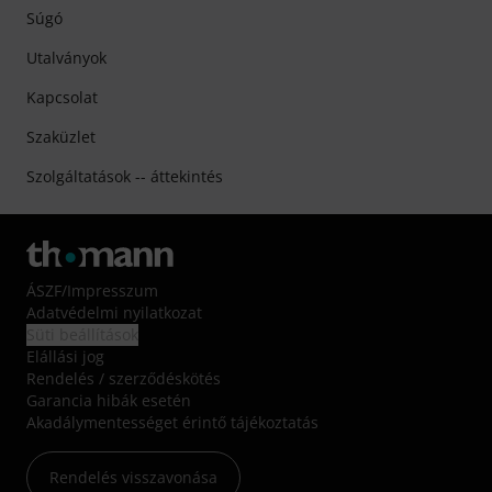
Súgó
Utalványok
Kapcsolat
Szaküzlet
Szolgáltatások -- áttekintés
ÁSZF
/
Impresszum
Adatvédelmi nyilatkozat
Süti beállítások
Elállási jog
Rendelés / szerződéskötés
Garancia hibák esetén
Akadálymentességet érintő tájékoztatás
Rendelés visszavonása