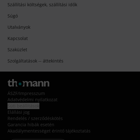
Szállítási költségek, szállítási idők
Súgó
Utalványok
Kapcsolat
Szaküzlet
Szolgáltatások -- áttekintés
ÁSZF
/
Impresszum
Adatvédelmi nyilatkozat
Süti beállítások
Elállási jog
Rendelés / szerződéskötés
Garancia hibák esetén
Akadálymentességet érintő tájékoztatás