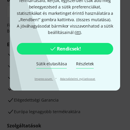
fenntartásaid, kérjük, egyszerűen csak add meg
beleegyezésed a sütik preferenciákat,
statisztikákat és marketinget érintő használatára a
„Rendben!” gombra kattintva. (
összes mutatása
).
Fizessen biztonságosan, titkosítással: Banki átutalás vagy
A jóváhagyásodat bármikor visszavonhatod a sütik
Betéti- vagy hitelkártya segítségével
beállításainál (
itt
).
Előnyök
Rendicsek!
3 éves Thomann-garancia
Sütik elutasítása
Részletek
30 napos pénzvisszafizetési garancia
Javítás/Szervizelés
·
Impresszum
Adatvédelmi nyilatkozat
Hozzáértők szaktanácsadása
Elégedettségi Garancia
Európa legnagyobb termékraktára
Szolgáltatások