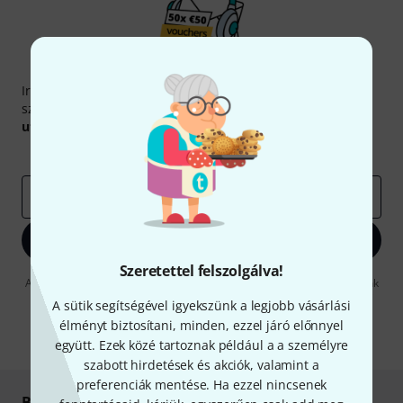
Thomann hírlevél
Iratkozz fel a Thomann angol nyelvű hírlevelére, és kis
szerencsével megnyerheted a
50
egyenként
50 € értékű
utalvány
egyikét.
Inspiráló gondolatok
Akciók
Thomann
e-mail cím
*
Bejelentkezés
Szeretettel felszolgálva!
A "Bejelentkezés" gombra kattintva elfogadja, hogy e-mailben küldjünk
önnek hirdetéseket. Bármikor leiratkozhat erről. A hírlevélről további
A sütik segítségével igyekszünk a legjobb vásárlási
információkat az
data protection guideline
-ben talál.
élményt biztosítani, minden, ezzel járó előnnyel
* Kitöltés kötelező
együtt. Ezek közé tartoznak például a a személyre
szabott hirdetések és akciók, valamint a
preferenciák mentése. Ha ezzel nincsenek
Biztonságos vásárlás és fizetés