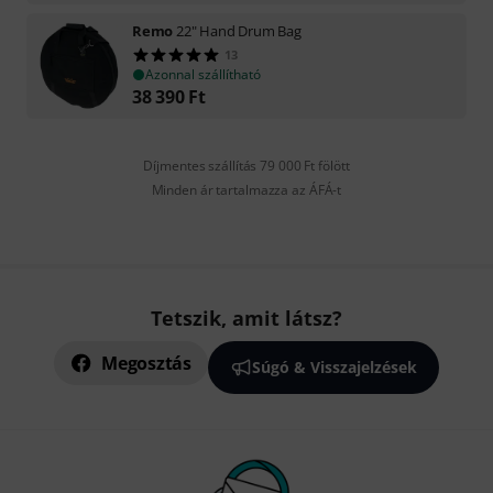
Remo
22" Hand Drum Bag
13
Azonnal szállítható
38 390
Ft
Díjmentes szállítás 79 000 Ft fölött
Minden ár tartalmazza az ÁFÁ-t
Tetszik, amit látsz?
Megosztás
Súgó & Visszajelzések