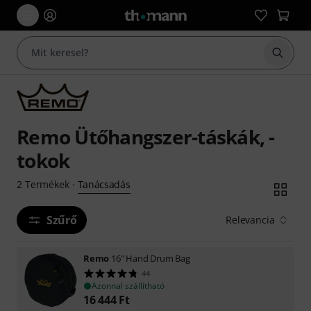
Keresés
Remo Ütőhangszer-táskák, -
tokok
Tanácsadás
2
Termékek
·
Szűrő
Relevancia
Remo
16" Hand Drum Bag
44
Azonnal szállítható
16 444
Ft