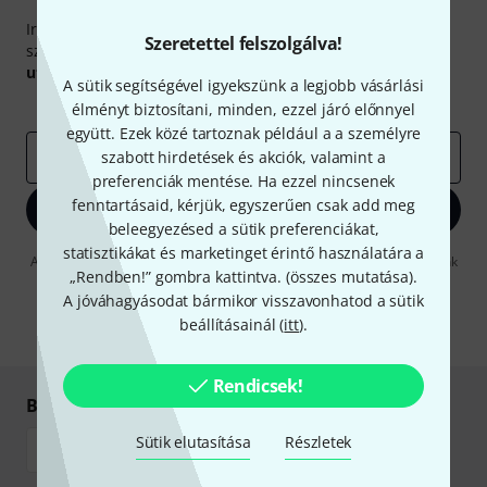
Thomann hírlevél
Iratkozz fel a Thomann angol nyelvű hírlevelére, és kis
Szeretettel felszolgálva!
szerencsével megnyerheted a
50
egyenként
50 € értékű
utalvány
egyikét.
A sütik segítségével igyekszünk a legjobb vásárlási
Inspiráló gondolatok
Akciók
Thomann
élményt biztosítani, minden, ezzel járó előnnyel
együtt. Ezek közé tartoznak például a a személyre
e-mail cím
szabott hirdetések és akciók, valamint a
*
preferenciák mentése. Ha ezzel nincsenek
fenntartásaid, kérjük, egyszerűen csak add meg
Bejelentkezés
beleegyezésed a sütik preferenciákat,
statisztikákat és marketinget érintő használatára a
A "Bejelentkezés" gombra kattintva elfogadja, hogy e-mailben küldjünk
„Rendben!” gombra kattintva. (
összes mutatása
).
önnek hirdetéseket. Bármikor leiratkozhat erről. A hírlevélről további
információkat az
data protection guideline
-ben talál.
A jóváhagyásodat bármikor visszavonhatod a sütik
beállításainál (
itt
).
* Kitöltés kötelező
Rendicsek!
Biztonságos vásárlás és fizetés
Sütik elutasítása
Részletek