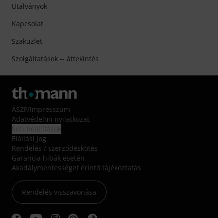
Utalványok
Kapcsolat
Szaküzlet
Szolgáltatások -- áttekintés
ÁSZF
/
Impresszum
Adatvédelmi nyilatkozat
Süti beállítások
Elállási jog
Rendelés / szerződéskötés
Garancia hibák esetén
Akadálymentességet érintő tájékoztatás
Rendelés visszavonása