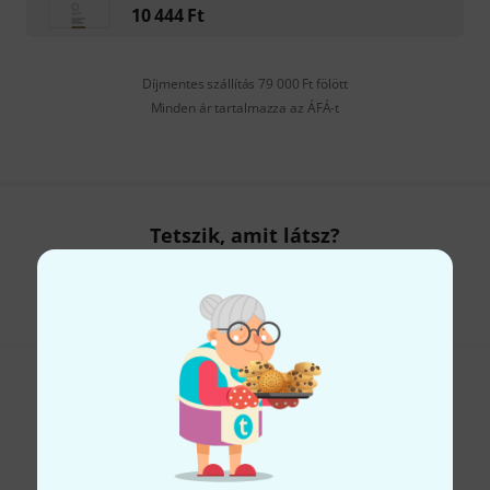
10 444
Ft
Díjmentes szállítás 79 000 Ft fölött
Minden ár tartalmazza az ÁFÁ-t
Tetszik, amit látsz?
Megosztás
Súgó & Visszajelzések