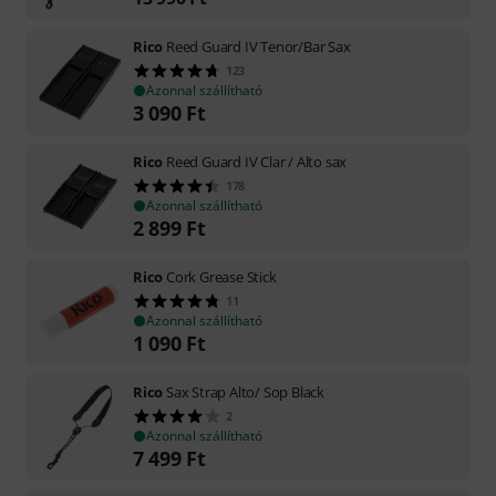
Rico
Reed Guard IV Tenor/Bar Sax
123
Azonnal szállítható
3 090
Ft
Rico
Reed Guard IV Clar / Alto sax
178
Azonnal szállítható
2 899
Ft
Rico
Cork Grease Stick
11
Azonnal szállítható
1 090
Ft
Rico
Sax Strap Alto/ Sop Black
2
Azonnal szállítható
7 499
Ft