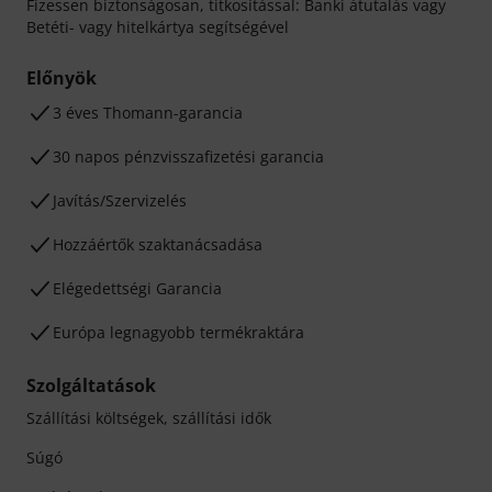
Fizessen biztonságosan, titkosítással: Banki átutalás vagy
Betéti- vagy hitelkártya segítségével
Előnyök
3 éves Thomann-garancia
30 napos pénzvisszafizetési garancia
Javítás/Szervizelés
Hozzáértők szaktanácsadása
Elégedettségi Garancia
Európa legnagyobb termékraktára
Szolgáltatások
Szállítási költségek, szállítási idők
Súgó