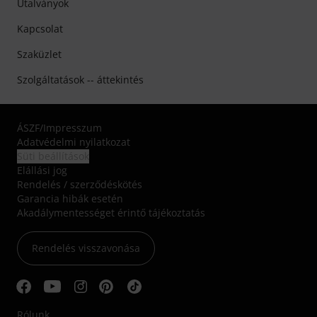
Utalványok
Kapcsolat
Szaküzlet
Szolgáltatások -- áttekintés
ÁSZF
/
Impresszum
Adatvédelmi nyilatkozat
Süti beállítások
Elállási jog
Rendelés / szerződéskötés
Garancia hibák esetén
Akadálymentességet érintő tájékoztatás
Rendelés visszavonása
Rólunk