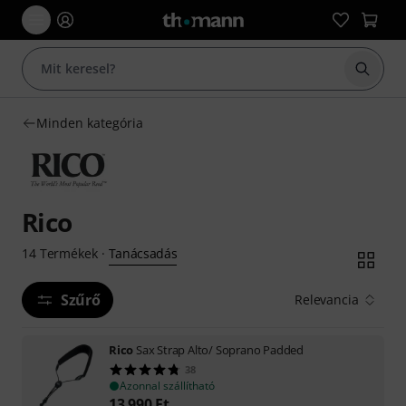
Keresés
Minden kategória
Rico
Tanácsadás
14
Termékek
·
Szűrő
Relevancia
Rico
Sax Strap Alto/ Soprano Padded
38
Azonnal szállítható
13 990
Ft