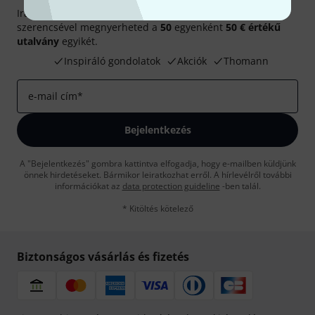
Iratkozz fel a Thomann angol nyelvű hírlevelére, és kis
szerencsével megnyerheted a
50
egyenként
50 € értékű
utalvány
egyikét.
Inspiráló gondolatok
Akciók
Thomann
e-mail cím
*
Bejelentkezés
A "Bejelentkezés" gombra kattintva elfogadja, hogy e-mailben küldjünk
önnek hirdetéseket. Bármikor leiratkozhat erről. A hírlevélről további
információkat az
data protection guideline
-ben talál.
* Kitöltés kötelező
Biztonságos vásárlás és fizetés