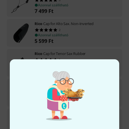
Azonnal szállítható
7 499
Ft
Rico
Cap for Alto Sax. Non-Inverted
2
Azonnal szállítható
5 599
Ft
Rico
Cap for Tenor Sax Rubber
5
Azonnal szállítható
7 099
Ft
Rico
Kapsel for Baritone Saxophone
2
Azonnal szállítható
7 099
Ft
Rico
Sax Strap Tenor/ Bari Padded
4
Azonnal szállítható