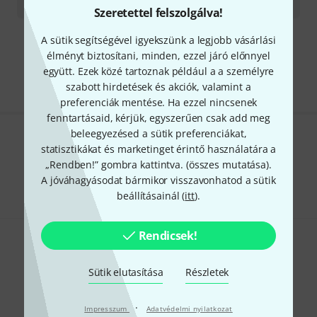
13 990
Ft
Szeretettel felszolgálva!
A sütik segítségével igyekszünk a legjobb vásárlási
Díjmentes szállítás 79 000 Ft fölött
élményt biztosítani, minden, ezzel járó előnnyel
Minden ár tartalmazza az ÁFÁ-t
együtt. Ezek közé tartoznak például a a személyre
szabott hirdetések és akciók, valamint a
preferenciák mentése. Ha ezzel nincsenek
fenntartásaid, kérjük, egyszerűen csak add meg
beleegyezésed a sütik preferenciákat,
Tetszik, amit látsz?
statisztikákat és marketinget érintő használatára a
„Rendben!” gombra kattintva. (
összes mutatása
).
Megosztás
Súgó & Visszajelzések
A jóváhagyásodat bármikor visszavonhatod a sütik
beállításainál (
itt
).
Rendicsek!
Sütik elutasítása
Részletek
·
Impresszum
Thomann hírlevél
Adatvédelmi nyilatkozat