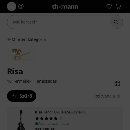
Keresés
Minden kategória
Risa
Tanácsadás
10
Termékek
·
Szűrő
Relevancia
Risa
Tenor Ukulele SC-Style BK
11
Azonnal szállítható
241 100
Ft