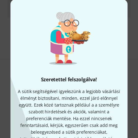
Azonnal szállítható
230 400
Ft
Díjmentes szállítás 79 000 Ft fölött
Minden ár tartalmazza az ÁFÁ-t
Tetszik, amit látsz?
Szeretettel felszolgálva!
Megosztás
Súgó & Visszajelzések
A sütik segítségével igyekszünk a legjobb vásárlási
élményt biztosítani, minden, ezzel járó előnnyel
együtt. Ezek közé tartoznak például a a személyre
szabott hirdetések és akciók, valamint a
preferenciák mentése. Ha ezzel nincsenek
fenntartásaid, kérjük, egyszerűen csak add meg
beleegyezésed a sütik preferenciákat,