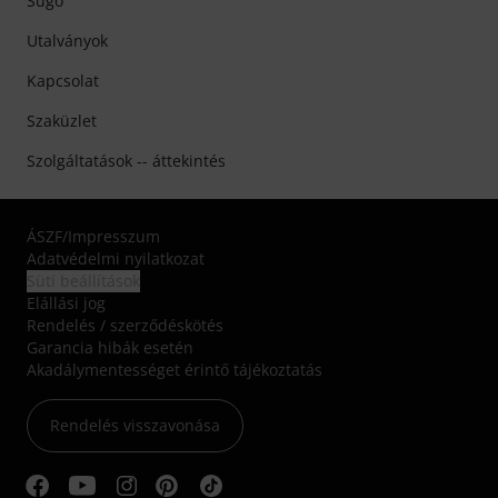
Súgó
Utalványok
Kapcsolat
Szaküzlet
Szolgáltatások -- áttekintés
ÁSZF
/
Impresszum
Adatvédelmi nyilatkozat
Süti beállítások
Elállási jog
Rendelés / szerződéskötés
Garancia hibák esetén
Akadálymentességet érintő tájékoztatás
Rendelés visszavonása