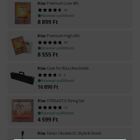
Risa
Premium Low 4th
40
Azonnal szállítható
8 899
Ft
Risa
Premium High 4th
40
Azonnal szállítható
8 555
Ft
Risa
Case for Risa Uke-Solids
3
Azonnal szállítható
16 890
Ft
Risa
STRISAST-S String Set
12
Azonnal szállítható
4 599
Ft
Risa
Tenor Ukulele SC-Style B-Stock