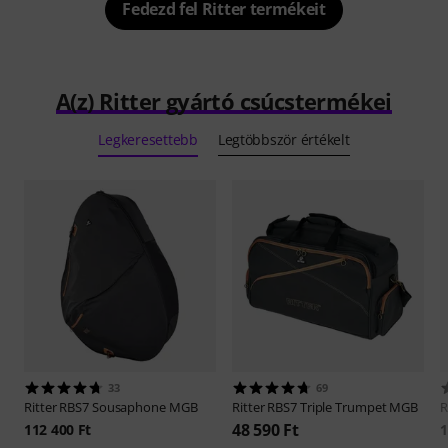
Fedezd fel Ritter termékeit
A(z) Ritter gyártó csúcstermékei
Legkeresettebb
Legtöbbször értékelt
33
69
Ritter
RBS7 Sousaphone MGB
Ritter
RBS7 Triple Trumpet MGB
R
48 590 Ft
112 400 Ft
1