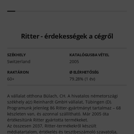
Ritter - érdekességek a cégről
SZÉKHELY
KATALÓGUSBA VÉTEL
Switzerland
2005
RAKTÁRON
Ø ELÉRHETŐSÉG
60+
79.28% (1 év)
A vállalat otthona Bülach, CH. A hivatalos németországi
székhely a(z) Reinhardt GmbH vállalat, Tübingen (D).
Programunk jelenleg 86 Ritter-gyártmányt tartalmaz – 68
készleten van, és azonnal szállítható. Már 2005 óta
értékesítünk Ritter gyártotta termékeket.
Az összesen 2037, Ritter-termékekről készült
médiatartalom, értékelés és tesztbeszámoló szavatolja,