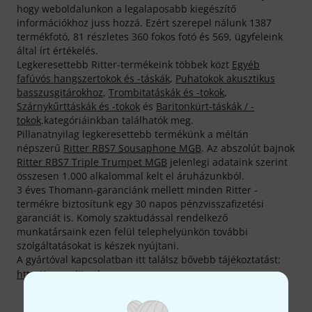
hogy weboldalunkon a legalaposabb kiegészítő
információkhoz juss hozzá. Ezért szerepel nálunk 1387
termékfotó, 81 részletes 360 fokos fotó és 569, ügyfeleink
által írt értékelés.
Legkeresettebb Ritter-termékeink többek közt
Egyéb
fafúvós hangszertokok és -táskák
,
Puhatokok akusztikus
basszusgitárokhoz
,
Trombitatáskák és -tokok
,
Szárnykűrttáskák és -tokok
és
Baritonkürt-táskák / -
tokok
.kategóriáinkban találhatók meg.
Pillanatnyilag legkeresettebb termékünk a méltán
népszerű
Ritter RBS7 Sousaphone MGB
. Az abszolút bajnok
Ritter RBS7 Triple Trumpet MGB
jelenlegi adataink szerint
összesen 1.000 alkalommal kelt el áruházunkból.
3 éves Thomann-garanciánk mellett minden Ritter -
termékre biztosítunk egy 30 napos pénzvisszafizetési
garanciát is. Komoly szaktudással rendelkező
munkatársaink ezen felül telephelyünkön további
szolgáltatásokat is készek nyújtani.
A gyártóval kapcsolatban itt találsz bővebb tájékoztatást:
http://www.ritter-bags.com