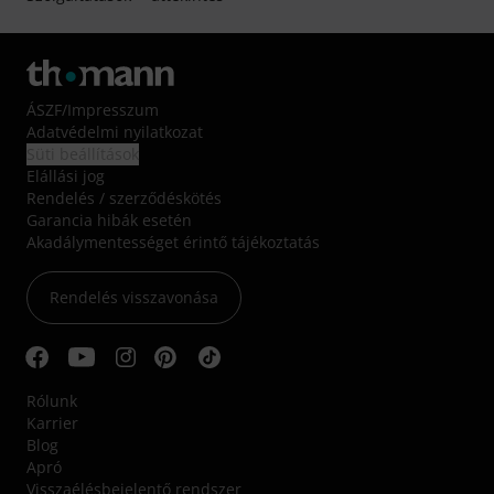
ÁSZF
/
Impresszum
Adatvédelmi nyilatkozat
Süti beállítások
Elállási jog
Rendelés / szerződéskötés
Garancia hibák esetén
Akadálymentességet érintő tájékoztatás
Rendelés visszavonása
Rólunk
Karrier
Blog
Apró
Visszaélésbejelentő rendszer