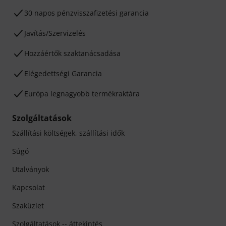
30 napos pénzvisszafizetési garancia
Javítás/Szervizelés
Hozzáértők szaktanácsadása
Elégedettségi Garancia
Európa legnagyobb termékraktára
Szolgáltatások
Szállítási költségek, szállítási idők
Súgó
Utalványok
Kapcsolat
Szaküzlet
Szolgáltatások -- áttekintés