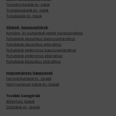
Tenorkürttáskák és -tokok
Trombitatáskák és -tokok
Tubatáskák és -tokok
Gitárok, basszusgitárok
Kemény- és puhatokok egyéb hangszerekhez
Puhatokok akusztikus basszusgitárokhoz
Puhatokok akusztikus gitárokhoz
Puhatokok elektromos basszusgitárokhoz
Puhatokok elektromos gitárokhoz
Puhatokok klasszikus gitárokhoz
Hagyományos hangszerek
Harmonikatokok és -táskák
Népi hangszer-tokok és -táskák
További kategóriák
Billentyűs táskák
Dobtokok és -táskák