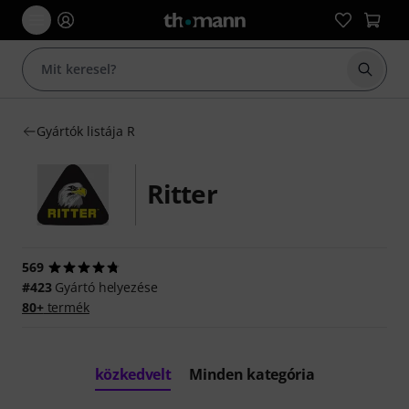
Keresés
Gyártók listája R
Ritter
569
#423
Gyártó helyezése
80+
termék
közkedvelt
Minden kategória