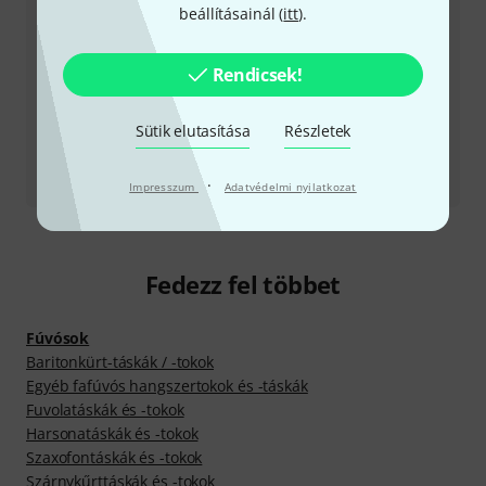
Visszahívást kérek
beállításainál (
itt
).
Még több elérhetőség
Rendicsek!
Termék visszaküldése
Sütik elutasítása
Részletek
Minden kapcsolattartó
·
Impresszum
Adatvédelmi nyilatkozat
Fedezz fel többet
Fúvósok
Baritonkürt-táskák / -tokok
Egyéb fafúvós hangszertokok és -táskák
Fuvolatáskák és -tokok
Harsonatáskák és -tokok
Szaxofontáskák és -tokok
Szárnykűrttáskák és -tokok