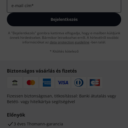
e-mail cím
*
Bejelentkezés
A "Bejelentkezés" gombra kattintva elfogadja, hogy e-mailben küldjünk
önnek hirdetéseket. Bármikor leiratkozhat erről. A hírlevélről további
információkat az
data protection guideline
-ben talál.
* Kitöltés kötelező
Biztonságos vásárlás és fizetés
Fizessen biztonságosan, titkosítással: Banki átutalás vagy
Betéti- vagy hitelkártya segítségével
Előnyök
3 éves Thomann-garancia