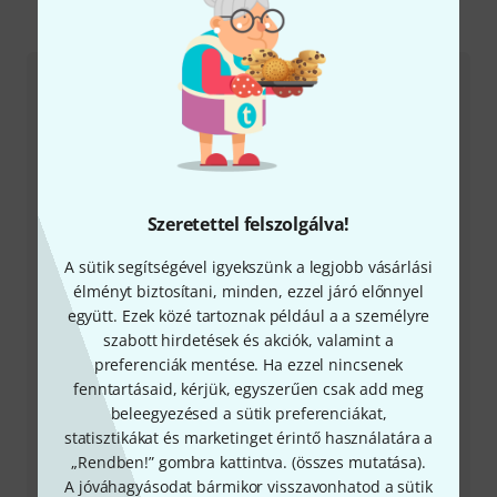
Így érhetsz el minket
Ügyfélszolgálat - Magyarország
Szeretettel felszolgálva!
+49-9546-9223-531
A sütik segítségével igyekszünk a legjobb vásárlási
Ügyfélszolgálatunk minden kérdés és észrevétel esetén
élményt biztosítani, minden, ezzel járó előnnyel
örömmel áll rendelkezésedre
együtt. Ezek közé tartoznak például a a személyre
szabott hirdetések és akciók, valamint a
preferenciák mentése. Ha ezzel nincsenek
Készítsd elő ügyfélszámodat
fenntartásaid, kérjük, egyszerűen csak add meg
beleegyezésed a sütik preferenciákat,
Nyitvatartási idő (CEST - Közép-európai
statisztikákat és marketinget érintő használatára a
nyári időszámítás)
„Rendben!” gombra kattintva. (
összes mutatása
).
A jóváhagyásodat bármikor visszavonhatod a sütik