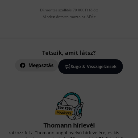
Díjmentes szállítás 79 000 Ft fölött
Minden ár tartalmazza az ÁFÁ-t
Tetszik, amit látsz?
Megosztás
Súgó & Visszajelzések
Thomann hírlevél
Iratkozz fel a Thomann angol nyelvű hírlevelére, és kis