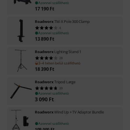
Azonnal szállítható
17 190
Ft
Roadworx
TM-X Pole 300 Clamp
4
Azonnal szállítható
13 890
Ft
Roadworx
Lighting Stand 1
28
3–4 héten belül szállítható
18 390
Ft
Roadworx
Tripod Large
39
Azonnal szállítható
3 090
Ft
Roadworx
Wind Up + TV Adaptor Bundle
Azonnal szállítható
109 000
Ft