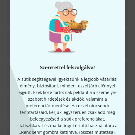
Roadworx
Camera Stand Set
Hozzávetőleg egy héten belül raktáron
16 590
Ft
Roadworx
Smartphone Stand Set
Azonnal szállítható
16 390
Ft
Roadworx
Smartphone/Tablet Holder
Szeretettel felszolgálva!
Azonnal szállítható
A sütik segítségével igyekszünk a legjobb vásárlási
4 799
Ft
élményt biztosítani, minden, ezzel járó előnnyel
együtt. Ezek közé tartoznak például a a személyre
Roadworx
TM-X Arm 180
szabott hirdetések és akciók, valamint a
3
preferenciák mentése. Ha ezzel nincsenek
Azonnal szállítható
fenntartásaid, kérjük, egyszerűen csak add meg
7 399
Ft
beleegyezésed a sütik preferenciákat,
statisztikákat és marketinget érintő használatára a
Roadworx
TM-X Pole 300 Fixed
„Rendben!” gombra kattintva. (
összes mutatása
).
1