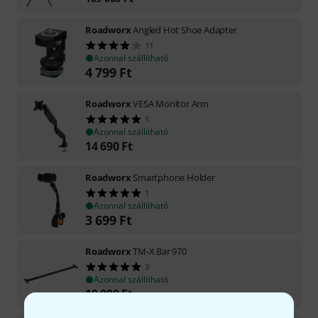
Roadworx
Angled Hot Shoe Adapter
11
Azonnal szállítható
4 799
Ft
Roadworx
VESA Monitor Arm
1
Azonnal szállítható
14 690
Ft
Roadworx
Smartphone Holder
1
Azonnal szállítható
3 699
Ft
Roadworx
TM-X Bar 970
3
Azonnal szállítható
19 090
Ft