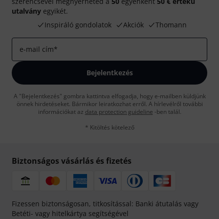
szerencsével megnyerheted a
50
egyenként
50 € értékű
utalvány
egyikét.
Inspiráló gondolatok
Akciók
Thomann
e-mail cím
*
Bejelentkezés
A "Bejelentkezés" gombra kattintva elfogadja, hogy e-mailben küldjünk
önnek hirdetéseket. Bármikor leiratkozhat erről. A hírlevélről további
információkat az
data protection guideline
-ben talál.
* Kitöltés kötelező
Biztonságos vásárlás és fizetés
Fizessen biztonságosan, titkosítással: Banki átutalás vagy
Betéti- vagy hitelkártya segítségével