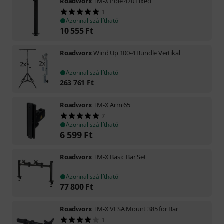
Roadworx
TM-X Pole 470 Fixed
1
Azonnal szállítható
10 555
Ft
Roadworx
Wind Up 100-4 Bundle Vertikal
Azonnal szállítható
263 761
Ft
Roadworx
TM-X Arm 65
7
Azonnal szállítható
6 599
Ft
Roadworx
TM-X Basic Bar Set
Azonnal szállítható
77 800
Ft
Roadworx
TM-X VESA Mount 385 for Bar
1