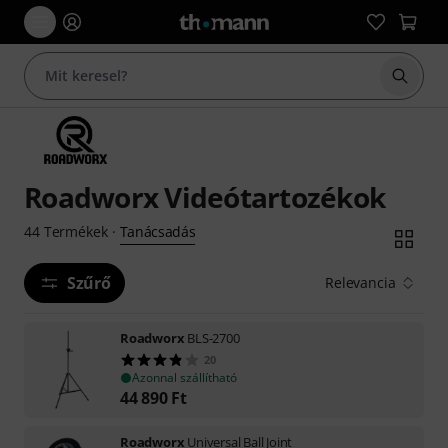
Keresés
Roadworx Videótartozékok
Tanácsadás
44
Termékek
·
Szűrő
Relevancia
Roadworx
BLS-2700
20
Azonnal szállítható
44 890
Ft
Roadworx
Universal Ball Joint