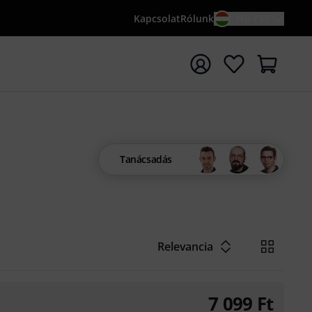
Kapcsolat
Rólunk
HU / FT
sés indítása {searchTerm} keresőszóval
Tanácsadás
Relevancia
7 099
Ft