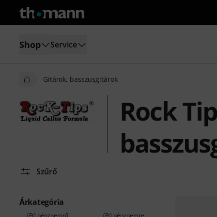
Shop
Service
Gitárok, basszusgitárok
Rock Tip
basszus
Szűrő
Árkategória
(Ft) pénznemről
(Ft) pénznemre