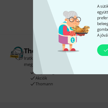
A süti
együtt
prefer
beleeg
gombra
A jóvá
Thomann hírlevél
Iratkozz fel a Thomann angol nyelvű hírle
megnyerheted a
50
egyenként
50 € érté
Inspiráló gondolatok
Akciók
Thomann