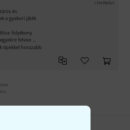
1 774 750
Ft
/ l
táros és
k a gyakori játék
dítva: folyékony
gyekre felvive ...
k tipekkel hosszabb
fölött
FÁ-t