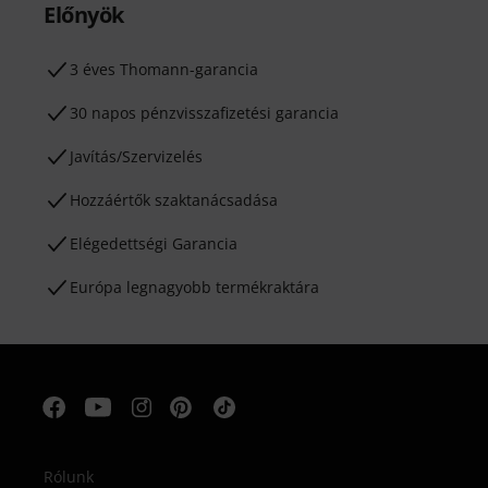
Előnyök
3 éves Thomann-garancia
30 napos pénzvisszafizetési garancia
Javítás/Szervizelés
Hozzáértők szaktanácsadása
Elégedettségi Garancia
Európa legnagyobb termékraktára
Rólunk