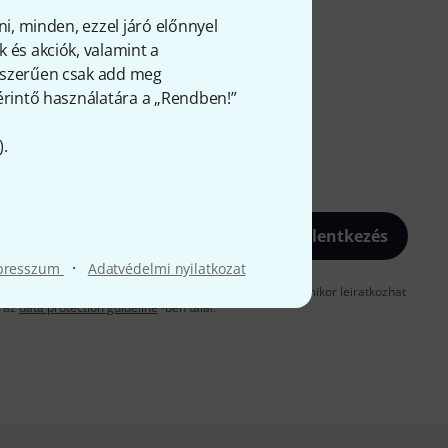
ni, minden, ezzel járó előnnyel
 és akciók, valamint a
gyszerűen csak add meg
 érintő használatára a „Rendben!”
).
Bejelentkezés
·
presszum
Adatvédelmi nyilatkozat
gadja, hogy e-mailben küldjünk önnek hirdetéseket. Bármikor leiratkozhat
t az
data protection guideline
-ben talál.