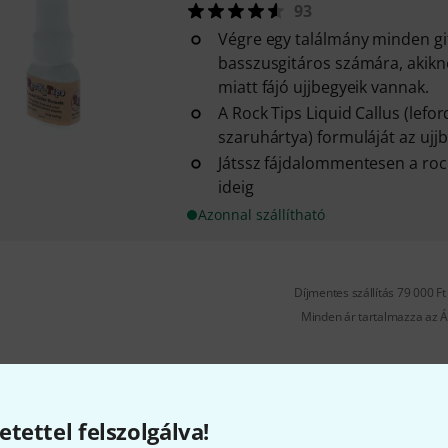
93
Végre egy találmány minden gi
basszusgitáros számára, akikne
miatt fájó ujjbegyeik vannak.
A Rock Tips Liquid Callus (lefor
szaruhártya) formuláját az ujjbe
Játssz fájdalommentesen a roc
ideig
Azonnal szállítható
Díjmentes szállítás 79 000 Ft 
Minden ár tartalmazza az Á
etettel felszolgálva!
Tetszik, amit látsz?