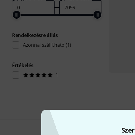
Rendelkezésre állás
Azonnal szállítható
(1)
Értékelés
1
Szer