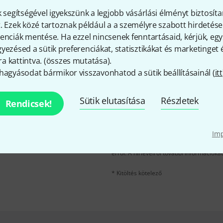
k segítségével igyekszünk a legjobb vásárlási élményt biztosíta
. Ezek közé tartoznak például a a személyre szabott hirdetések
Megosztás
Súgó & Visszajelzések
enciák mentése. Ha ezzel nincsenek fenntartásaid, kérjük, e
yezésed a sütik preferenciákat, statisztikákat és marketinget
 kattintva. (
összes mutatása
).
hagyásodat bármikor visszavonhatod a sütik beállításainál (
itt
Sütik elutasítása
Részletek
Rendicsek!
e-mail cím
*
velére, és kis szerencsével
kű utalvány
egyikét.
Im
A "Bejelentkezés" gombra kattintva elfo
erről. A hírlevélről további információka
* Kitöltés kötelező