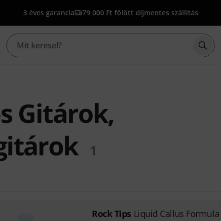
3 éves garancia
79 000 Ft fölött díjmentes szállítás
Kere
s Gitárok,
gitárok
1
Rock Tips
Liquid Callus Formula