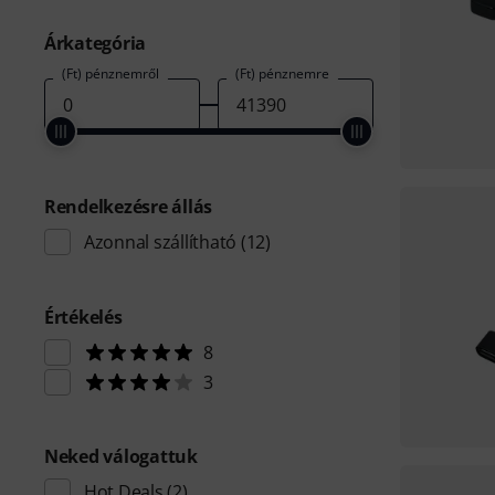
Árkategória
(Ft) pénznemről
(Ft) pénznemre
Rendelkezésre állás
Azonnal szállítható
(12)
Értékelés
8
3
Neked válogattuk
Hot Deals
(2)