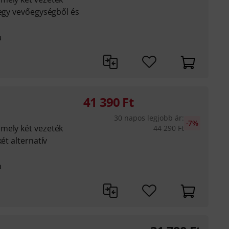
 egy vevőegységből és
a
41 390
Ft
30 napos legjobb ár
:
-7%
mely két vezeték
44 290
Ft
ét alternatív
a