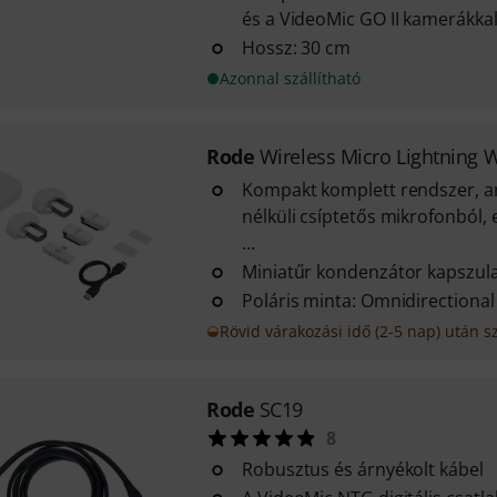
és a VideoMic GO II kamerákka
Hossz: 30 cm
Azonnal szállítható
Rode
Wireless Micro Lightning 
Kompakt komplett rendszer, a
nélküli csíptetős mikrofonból,
...
Miniatűr kondenzátor kapszul
Poláris minta: Omnidirectional
Rövid várakozási idő (2-5 nap) után sz
Rode
SC19
8
Robusztus és árnyékolt kábel