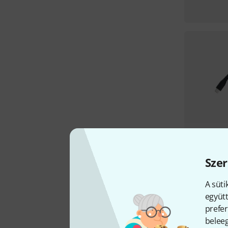
Szer
A süti
együtt
prefer
beleeg