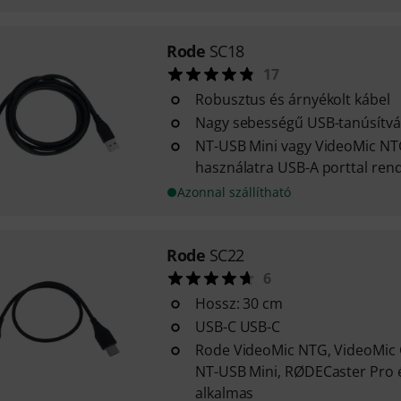
Rode
SC18
17
Robusztus és árnyékolt kábel
Nagy sebességű USB-tanúsítvá
NT-USB Mini vagy VideoMic NTG
használatra USB-A porttal ren
Azonnal szállítható
Rode
SC22
6
Hossz: 30 cm
USB-C USB-C
Rode VideoMic NTG, VideoMic GO
NT-USB Mini, RØDECaster Pro é
alkalmas