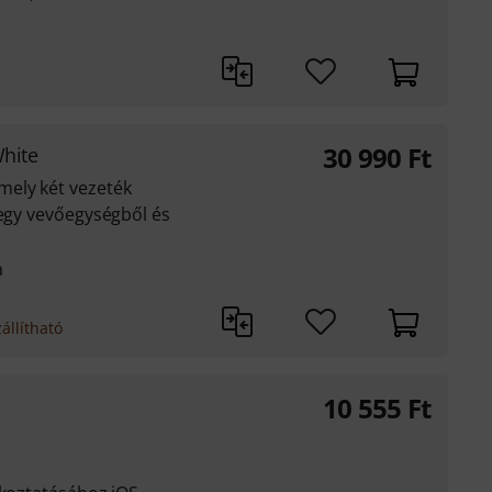
l
30 990
Ft
White
mely két vezeték
 egy vevőegységből és
a
állítható
10 555
Ft