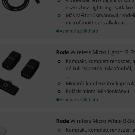
A VideoMic NTG digitális csatl
eszközhöz Lightning csatlakoz
Más MFi tanúsítvánnyal rende
mikrofonokhoz is alkalmas
Azonnal szállítható
Rode
Wireless Micro Lightni B-S
Kompakt, komplett rendszer, a
nélküli csíptetős mikrofonból,
...
Miniatűr kondenzátor kapszul
Poláris minta: Mindenirányú
Azonnal szállítható
Rode
Wireless Micro White B-St
Kompakt, komplett rendszer, a