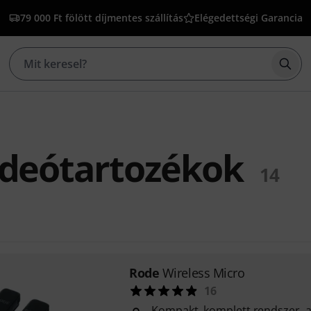
79 000 Ft fölött díjmentes szállítás
Elégedettségi Garancia
Kere
ideótartozékok
14
Rode
Wireless Micro
16
Kompakt, komplett rendszer, a