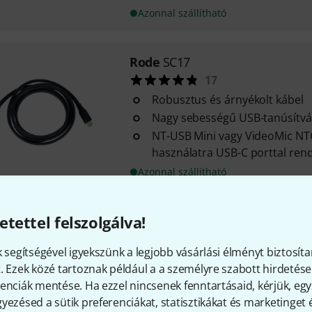
Azonnal szállítható
Rode
SC17
17
Robusztus és árnyékolt kábel
Nagy sebességű USB-tanúsítvá
NT-USB Mini vagy VideoMic NTG
használatra USB-C porttal ren
Azonnal szállítható
etettel felszolgálva!
Rode
SC21
7
k segítségével igyekszünk a legjobb vásárlási élményt biztosíta
Hossz: 30 cm
. Ezek közé tartoznak például a a személyre szabott hirdetések
USB-C Lightning
enciák mentése. Ha ezzel nincsenek fenntartásaid, kérjük, e
Digitális hangátvitelhez
yezésed a sütik preferenciákat, statisztikákat és marketinget