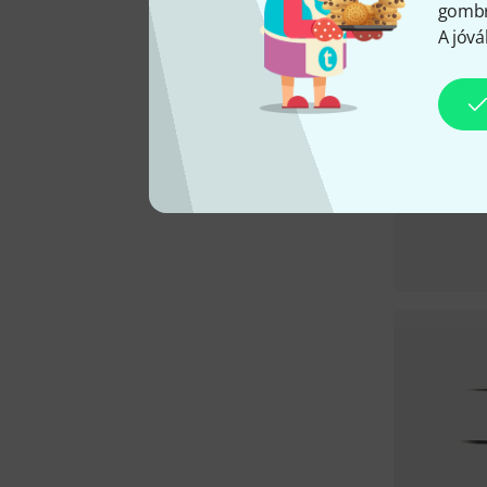
gombra
A jóvá