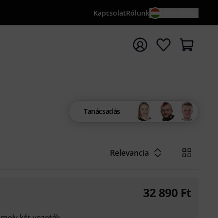
Kapcsolat
Rólunk
HU / FT
sés indítása {searchTerm} keresőszóval
Tanácsadás
Relevancia
32 890
Ft
mely két vezeték