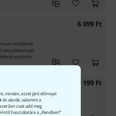
6 099
Ft
nnyal rendelkezik
 készülékkel való
delkező eszközön
9 199
Ft
ni, minden, ezzel járó előnnyel
 és akciók, valamint a
gyszerűen csak add meg
 érintő használatára a „Rendben!”