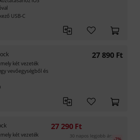
akoztatásához iOS
óval
lkező USB-C
27 890
Ft
tock
mely két vezeték
 egy vevőegységből és
a
27 290
Ft
ock
mely két vezeték
30 napos legjobb ár
:
-7%