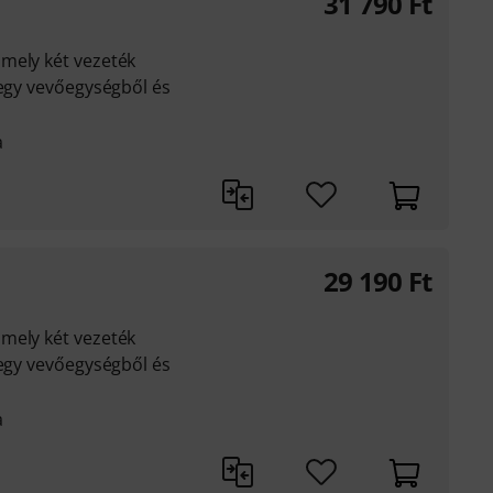
31 790
Ft
mely két vezeték
 egy vevőegységből és
a
29 190
Ft
mely két vezeték
 egy vevőegységből és
a