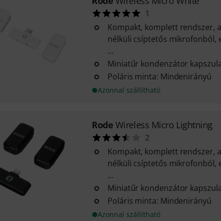
Rode
Wireless Micro White
1
Kompakt, komplett rendszer, a
nélküli csíptetős mikrofonból,
...
Miniatűr kondenzátor kapszul
Poláris minta: Mindenirányú
Azonnal szállítható
Rode
Wireless Micro Lightning
2
Kompakt, komplett rendszer, a
nélküli csíptetős mikrofonból,
...
Miniatűr kondenzátor kapszul
Poláris minta: Mindenirányú
Azonnal szállítható