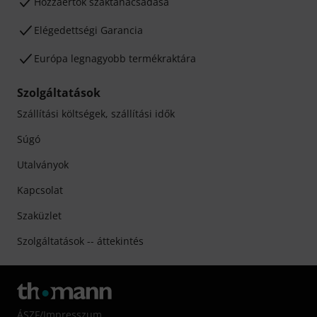
Hozzáértők szaktanácsadása
Elégedettségi Garancia
Európa legnagyobb termékraktára
Szolgáltatások
Szállítási költségek, szállítási idők
Súgó
Utalványok
Kapcsolat
Szaküzlet
Szolgáltatások -- áttekintés
ÁSZF
/
Impresszum