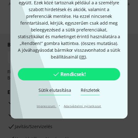
együtt. Ezek közé tartoznak például a a személyre
A "Bejelentkezés" gombra kattintva elfogadja, hogy e-mailben küldjünk
önnek hirdetéseket. Bármikor leiratkozhat erről. A hírlevélről további
szabott hirdetések és akciók, valamint a
információkat az
data protection guideline
-ben talál.
preferenciák mentése. Ha ezzel nincsenek
fenntartásaid, kérjük, egyszerűen csak add meg
* Kitöltés kötelező
beleegyezésed a sütik preferenciákat,
statisztikákat és marketinget érintő használatára a
„Rendben!” gombra kattintva. (
összes mutatása
).
Biztonságos vásárlás és fizetés
A jóváhagyásodat bármikor visszavonhatod a sütik
beállításainál (
itt
).
Fizessen biztonságosan, titkosítással: Banki átutalás vagy
Rendicsek!
Betéti- vagy hitelkártya segítségével
Sütik elutasítása
Részletek
Előnyök
3 éves Thomann-garancia
·
Impresszum
Adatvédelmi nyilatkozat
30 napos pénzvisszafizetési garancia
Javítás/Szervizelés