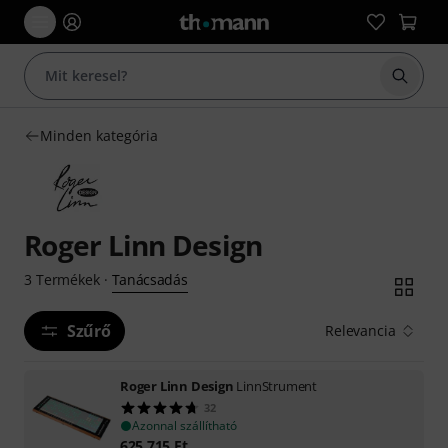
Keresés
Minden kategória
Roger Linn Design
Tanácsadás
3
Termékek
·
Szűrő
Relevancia
Roger Linn Design
LinnStrument
32
Azonnal szállítható
625 715
Ft