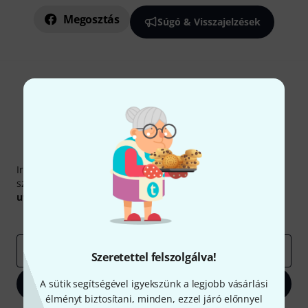
Megosztás
Súgó & Visszajelzések
Thomann hírlevél
Iratkozz fel a Thomann angol nyelvű hírlevelére, és kis
szerencsével megnyerheted a
50
egyenként
50 € értékű
utalvány
egyikét.
Inspiráló gondolatok
Akciók
Thomann
e-mail cím
*
Szeretettel felszolgálva!
A sütik segítségével igyekszünk a legjobb vásárlási
Bejelentkezés
élményt biztosítani, minden, ezzel járó előnnyel