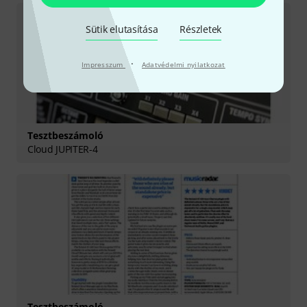
Sütik elutasítása
Részletek
·
Impresszum
Adatvédelmi nyilatkozat
Tesztbeszámoló
Cloud JUPITER-4
Tesztbeszámoló