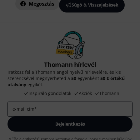
Megosztás
Súgó & Visszajelzések
Thomann hírlevél
Iratkozz fel a Thomann angol nyelvű hírlevelére, és kis
szerencsével megnyerheted a
50
egyenként
50 € értékű
utalvány
egyikét.
Inspiráló gondolatok
Akciók
Thomann
e-mail cím
*
Bejelentkezés
A "Bejelentkezés" gombra kattintva elfogadja, hogy e-mailben küldjünk