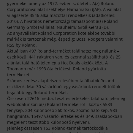
gyermeke, amely az 1972. évben született. A(z) Roland
Corporationvállalat székhelye Hamamatsu (JAP). A vállalat
világszerte 3546 alkalmazottal rendelkezik (adatközlés:
2010). A hivatalos németországi támaszpont a(z) Roland
Germany GmbH vállalat, Nauheim/ Groß-Gerau (D).
Az anyavállalat Roland Corporation kötelékébe további
márkák is tartoznak még, éspedig:
Boss
, Rodgers valamint
RSS by Roland.
Aktuálisan 497 Roland-terméket találhatsz meg nálunk –
ezek közül 441 raktáron van, és azonnal szállítható és 25
ajánlat található jelenleg a Hot Deals akciók közt. A
Thomann már 1993 óta értékesít Roland gyártotta
termékeket.
Számos zenész alapfelszerelésében találhatók Roland-
eszközök. Már 30 vásárlóból egy vásárlónk rendelt tőlünk
legalább egy Roland-terméket.
Összesen 22616 média, teszt és értékelés található jelenleg
weboldalunkon a(z) Roland termékeiről - köztük 5583
fénykép, 204 különböző 360 fokos, zoomolható kép, 983
hangminta, 15497 vásárlói értékelés és 349, szaklapokban
megjelent teszt (több különböző nyelven).
Jelenleg összesen 153 Roland-termék tartózkodik a