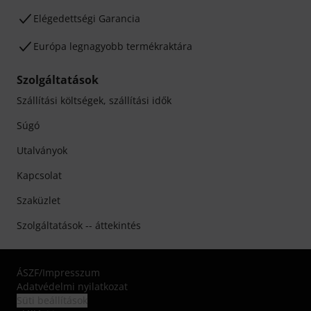
Elégedettségi Garancia
Európa legnagyobb termékraktára
Szolgáltatások
Szállítási költségek, szállítási idők
Súgó
Utalványok
Kapcsolat
Szaküzlet
Szolgáltatások -- áttekintés
ÁSZF
/
Impresszum
Adatvédelmi nyilatkozat
Süti beállítások