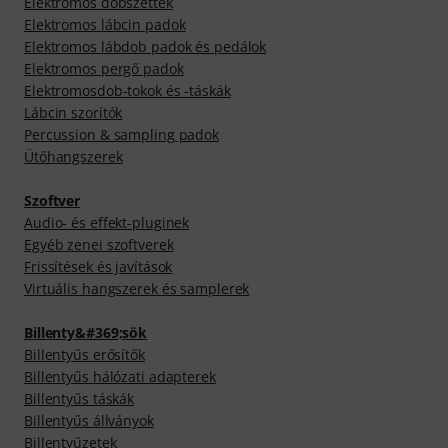
Elektromos dobszettek
Elektromos lábcin padok
Elektromos lábdob padok és pedálok
Elektromos pergő padok
Elektromosdob-tokok és -táskák
Lábcin szorítók
Percussion & sampling padok
Ütőhangszerek
Szoftver
Audio- és effekt-pluginek
Egyéb zenei szoftverek
Frissítések és javítások
Virtuális hangszerek és samplerek
Billenty&#369;sök
Billentyűs erősítők
Billentyűs hálózati adapterek
Billentyűs táskák
Billentyűs állványok
Billentyűzetek