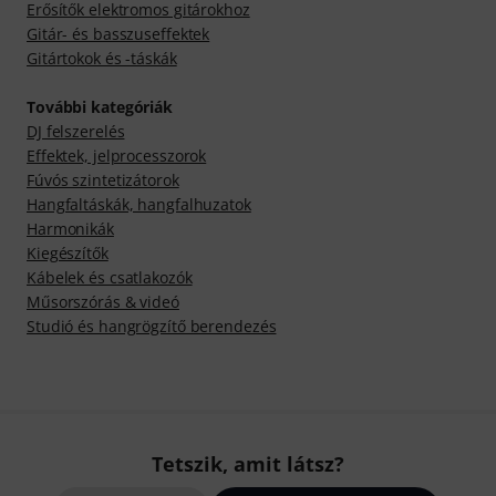
Erősítők elektromos gitárokhoz
Gitár- és basszuseffektek
Gitártokok és -táskák
További kategóriák
DJ felszerelés
Effektek, jelprocesszorok
Fúvós szintetizátorok
Hangfaltáskák, hangfalhuzatok
Harmonikák
Kiegészítők
Kábelek és csatlakozók
Műsorszórás & videó
Studió és hangrögzítő berendezés
Tetszik, amit látsz?