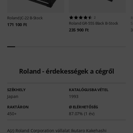
Roland
JC-22 B-Stock
2
R
Roland
GR-55S Black B-Stock
S
171 100 Ft
235 900 Ft
3
Roland - érdekességek a cégről
SZÉKHELY
KATALÓGUSBA VÉTEL
Japan
1993
RAKTÁRON
Ø ELÉRHETŐSÉG
450+
87.07% (1 év)
A(z) Roland Corporation vállalat Ikutaro Kakehashi