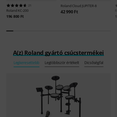
21
Roland
Cloud JUPITER-8
Roland
KC-200
R
42 990 Ft
196 800 Ft
1
A(z) Roland gyártó csúcstermékei
Legkeresettebb
Legtöbbször értékelt
Dicsőségfal