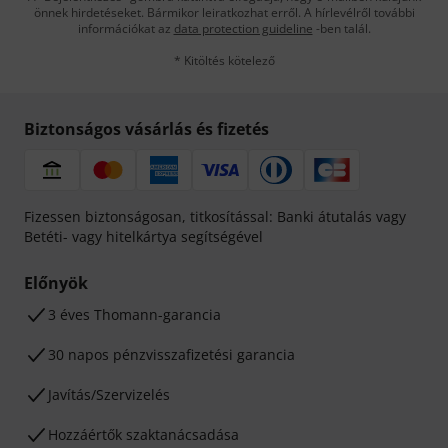
önnek hirdetéseket. Bármikor leiratkozhat erről. A hírlevélről további
információkat az
data protection guideline
-ben talál.
* Kitöltés kötelező
Biztonságos vásárlás és fizetés
Fizessen biztonságosan, titkosítással: Banki átutalás vagy
Betéti- vagy hitelkártya segítségével
Előnyök
3 éves Thomann-garancia
30 napos pénzvisszafizetési garancia
Javítás/Szervizelés
Hozzáértők szaktanácsadása