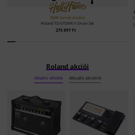
5000 darab eladva
R
Roland
TD-07DMK V-Drum Set
1
275 897 Ft
Roland akciói
Alkalmi vételek
Aktuális akcióink