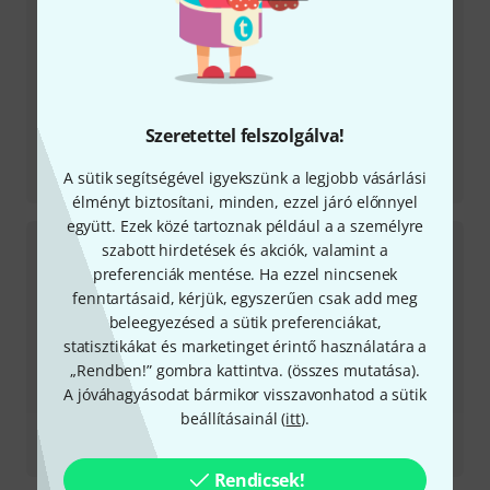
Szeretettel felszolgálva!
Tesztbeszámoló
A sütik segítségével igyekszünk a legjobb vásárlási
SPD-SX PRO Sampling Pad
élményt biztosítani, minden, ezzel járó előnnyel
együtt. Ezek közé tartoznak például a a személyre
szabott hirdetések és akciók, valamint a
preferenciák mentése. Ha ezzel nincsenek
fenntartásaid, kérjük, egyszerűen csak add meg
beleegyezésed a sütik preferenciákat,
statisztikákat és marketinget érintő használatára a
„Rendben!” gombra kattintva. (
összes mutatása
).
A jóváhagyásodat bármikor visszavonhatod a sütik
beállításainál (
itt
).
Tesztbeszámoló
Cloud TR-606
Rendicsek!