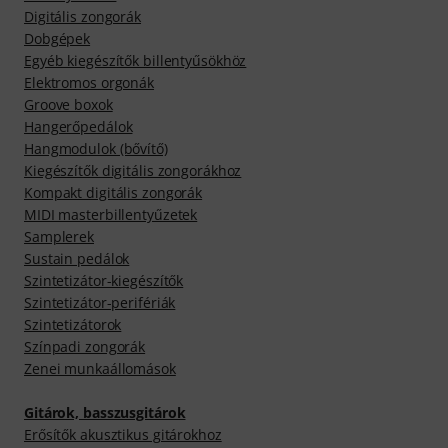
Digitális zongorák
Dobgépek
Egyéb kiegészítők billentyűsökhöz
Elektromos orgonák
Groove boxok
Hangerőpedálok
Hangmodulok (bővítő)
Kiegészítők digitális zongorákhoz
Kompakt digitális zongorák
MIDI masterbillentyűzetek
Samplerek
Sustain pedálok
Szintetizátor-kiegészítők
Szintetizátor-perifériák
Szintetizátorok
Színpadi zongorák
Zenei munkaállomások
Gitárok, basszusgitárok
Erősítők akusztikus gitárokhoz