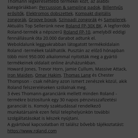
Thomann legkeresettebb termékei közt, az alábbi
kategóriákban:
Percussion & sampling padok
,
Billentyűs
erősítők
,
Elektromos dobszettek
,
Kompakt digitális
zongorák
,
Groove boxok
,
Színpadi zongorák
és
Samplerek
.
Aktuális Top Sellerünk neve
Roland FP-30X BK
. A legforróbb
Roland-termék a népszerű
Roland FP-10
, amelyből eddigi
fennállásunk óta 20.000 darabot adtunk el.
Weboldalunk leggyakrabban látogatott termékoldalain
Roland -termékek találhatók. Pusztán az előző hónapban
több mint 950.000 alkalommal nyitották meg a gyártó
termékeinek oldalait online áruházunkban.
Howard Jones, Trevor Horn, Jamie Cullum, Massive Attack,
Iron Maiden
,
Omar Hakim
,
Thomas Lang
és Chester
Thompson - csak néhány azon ismert zenészek közül, akik
Roland felszereléseken szólalnak meg.
3 éves Thomann-garanciánk mellett minden Roland -
termékre biztosítunk egy 30 napos pénzvisszafizetési
garanciát is. Komoly szaktudással rendelkező
munkatársaink ezen felül telephelyünkön további
szolgáltatásokat is készek nyújtani.
A gyártóval kapcsolatban itt találsz bővebb tájékoztatást:
https://www.roland.com