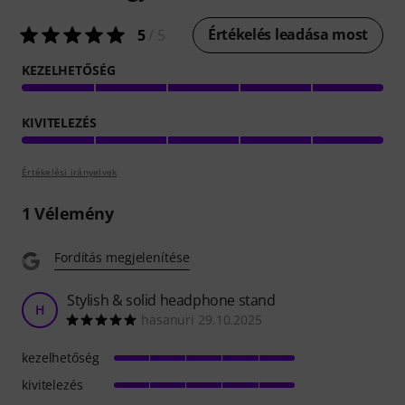
Értékelés leadása most
5
/ 5
KEZELHETŐSÉG
KIVITELEZÉS
Értékelési irányelvek
1
Vélemény
Fordítás megjelenítése
Stylish & solid headphone stand
H
hasanuri 29.10.2025
kezelhetőség
kivitelezés