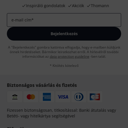
Inspiráló gondolatok
Akciók
Thomann
e-mail cím
*
Bejelentkezés
A "Bejelentkezés" gombra kattintva elfogadja, hogy e-mailben küldjünk
önnek hirdetéseket. Bármikor leiratkozhat erről. A hírlevélről további
információkat az
data protection guideline
-ben talál.
* Kitöltés kötelező
Biztonságos vásárlás és fizetés
Fizessen biztonságosan, titkosítással: Banki átutalás vagy
Betéti- vagy hitelkártya segítségével