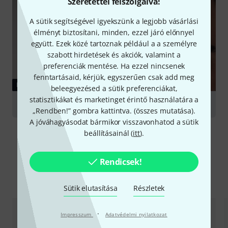
Szeretettel felszolgálva!
A sütik segítségével igyekszünk a legjobb vásárlási
élményt biztosítani, minden, ezzel járó előnnyel
együtt. Ezek közé tartoznak például a a személyre
szabott hirdetések és akciók, valamint a
preferenciák mentése. Ha ezzel nincsenek
fenntartásaid, kérjük, egyszerűen csak add meg
KALAUZ
beleegyezésed a sütik preferenciákat,
statisztikákat és marketinget érintő használatára a
Headphones
„Rendben!” gombra kattintva. (
összes mutatása
).
A jóváhagyásodat bármikor visszavonhatod a sütik
beállításainál (
itt
).
Rendicsek!
Alternatívák összevetése
Sütik elutasítása
Részletek
·
Impresszum
Adatvédelmi nyilatkozat