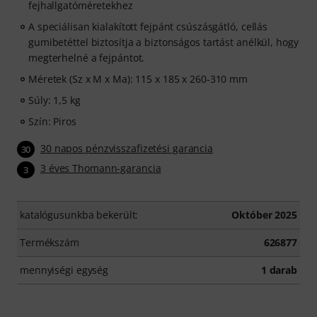
fejhallgatóméretekhez
A speciálisan kialakított fejpánt csúszásgátló, cellás
gumibetéttel biztosítja a biztonságos tartást anélkül, hogy
megterhelné a fejpántot.
Méretek (Sz x M x Ma): 115 x 185 x 260-310 mm
Súly: 1,5 kg
Szín: Piros
30 napos pénzvisszafizetési garancia
30
3 éves Thomann-garancia
3
katalógusunkba bekerült:
Október 2025
Termékszám
626877
mennyiségi egység
1 darab