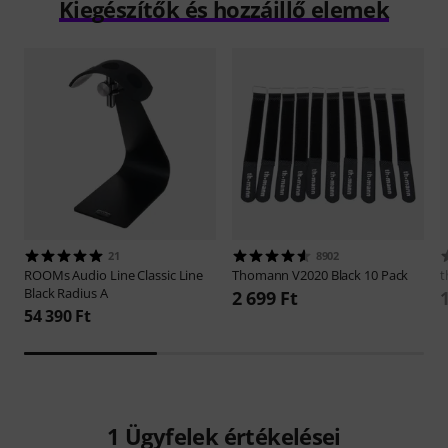
Kiegészítők és hozzáillő elemek
21
8902
ROOMs Audio Line
Classic Line
Thomann
V2020 Black 10 Pack
t
Black Radius A
2 699 Ft
54 390 Ft
1
Ügyfelek értékelései