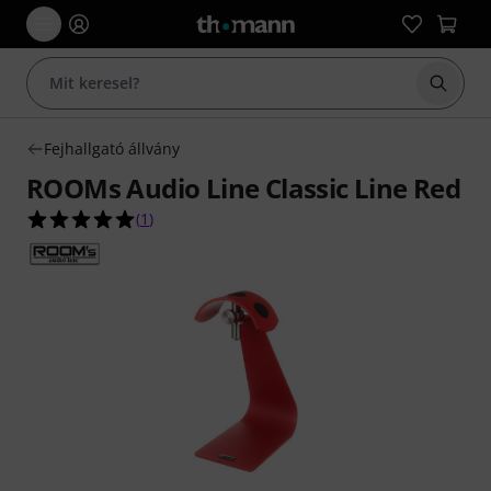
Keresés
Fejhallgató állvány
ROOMs Audio Line Classic Line Red
5.0/5 csillag, összesen 1 értékelés alapján
(
1
)