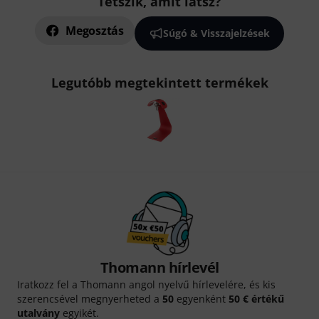
Tetszik, amit látsz?
Megosztás
Súgó & Visszajelzések
Legutóbb megtekintett termékek
Thomann hírlevél
Iratkozz fel a Thomann angol nyelvű hírlevelére, és kis
szerencsével megnyerheted a
50
egyenként
50 € értékű
utalvány
egyikét.