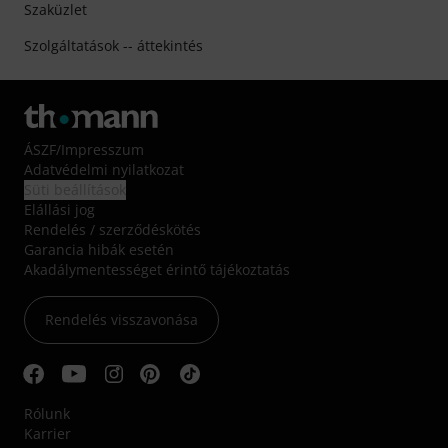
Szaküzlet
Szolgáltatások -- áttekintés
ÁSZF
/
Impresszum
Adatvédelmi nyilatkozat
Süti beállítások
Elállási jog
Rendelés / szerződéskötés
Garancia hibák esetén
Akadálymentességet érintő tájékoztatás
Rendelés visszavonása
Rólunk
Karrier