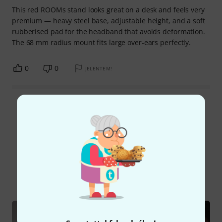
This red ROOMs stand looks great on a desk and feels very
premium — heavy steel base, adjustable height, and a soft
rubberised pad for the headband that avoids deformation.
The 68 mm radius mount fits large over-ears perfectly.
0
0
JELENTEM!
Összes értékelés olvasása
Tudtad?
Mind
Kalauz