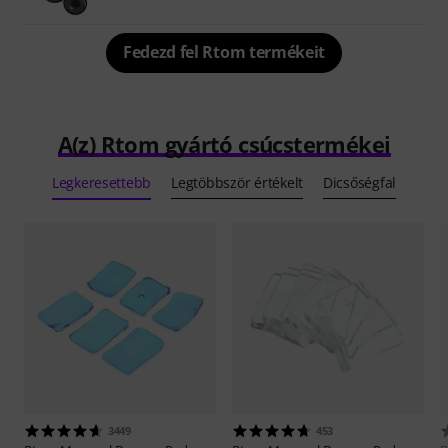
Fedezd fel Rtom termékeit
A(z) Rtom gyártó csúcstermékei
Legkeresettebb
Legtöbbször értékelt
Dicsőségfal
3449
453