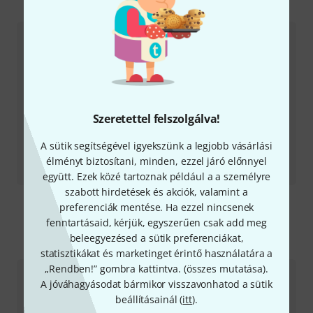
Szeretettel felszolgálva!
A sütik segítségével igyekszünk a legjobb vásárlási
Tesztbeszámoló
élményt biztosítani, minden, ezzel járó előnnyel
10" Black Hole Practice Pad
együtt. Ezek közé tartoznak például a a személyre
szabott hirdetések és akciók, valamint a
preferenciák mentése. Ha ezzel nincsenek
fenntartásaid, kérjük, egyszerűen csak add meg
beleegyezésed a sütik preferenciákat,
Így érhetsz el minket
statisztikákat és marketinget érintő használatára a
„Rendben!” gombra kattintva. (
összes mutatása
).
Ügyfélszolgálat - Magyarország
A jóváhagyásodat bármikor visszavonhatod a sütik
beállításainál (
itt
).