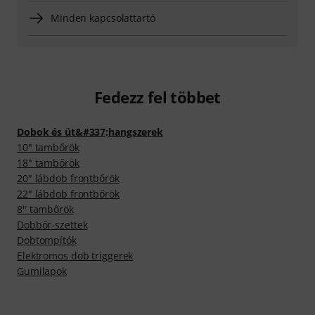
Minden kapcsolattartó
Fedezz fel többet
Dobok és üt&#337;hangszerek
10" tambőrök
18" tambőrök
20" lábdob frontbőrök
22" lábdob frontbőrök
8" tambőrök
Dobbőr-szettek
Dobtompítók
Elektromos dob triggerek
Gumilapok