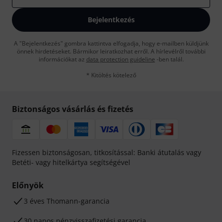
Bejelentkezés
A "Bejelentkezés" gombra kattintva elfogadja, hogy e-mailben küldjünk
önnek hirdetéseket. Bármikor leiratkozhat erről. A hírlevélről további
információkat az
data protection guideline
-ben talál.
* Kitöltés kötelező
Biztonságos vásárlás és fizetés
Fizessen biztonságosan, titkosítással: Banki átutalás vagy
Betéti- vagy hitelkártya segítségével
Előnyök
3 éves Thomann-garancia
30 napos pénzvisszafizetési garancia