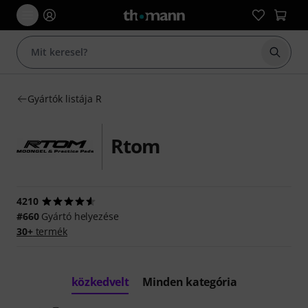
Keresés
Gyártók listája R
Rtom
4210
#660
Gyártó helyezése
30+
termék
közkedvelt
Minden kategória