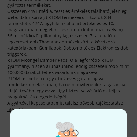
gyártotta termékeket.
Összesen 4491 média, teszt és értékelés található jelenleg
weboldalunkon a(z) RTOM termékeiről - köztük 234
termékfotó, 4247, ügyfeleink által írt értékelés és 10,
magazinokban megjelent teszt (több különböző nyelven).
36 termék közül pillanatnyilag összesen 7 található a
legkeresettebb Thomann-termékek közt, a következő
kategóriákban:
Gumilapok
,
Dobtompítók
és
Elektromos dob
triggerek
.
RTOM Moongel Damper Pads
. Ő a legforróbb RTOM-
gyártmány, hiszen áruházunkból eddig összesen több mint
100.000 darabot tettek vásárlóink magukévá.
RTOM-termékeink a gyártó 2 éves garanciájával
rendelkeznének csupán, ha nem bővítenénk ki a garancia
idejét további egy év vel, így biztosítva vásárlóink teljes
nyugalmát és elégedettségét.
A gyártóval kapcsolatban itt találsz bővebb tájékoztatást:
http://rtom.com
Még több Rtom