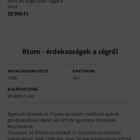
Rtom
BH Single Zone Trigger B-
Stock
28 990 Ft
Rtom - érdekességek a cégről
KATALÓGUSBA VÉTEL
RAKTÁRON
1996
30+
Ø ELÉRHETŐSÉG
90.86% (1 év)
Egyesült Államok és Tajvan területén található gyárak
gondoskodnak főként a(z) RTOM gyártotta termékek
készítéséről.
Összesen 36 RTOM-termékből 31 közvetlenül elérhető
raktárukban. Már 1996 óta, azaz 30 éve értékesítünk RTOM