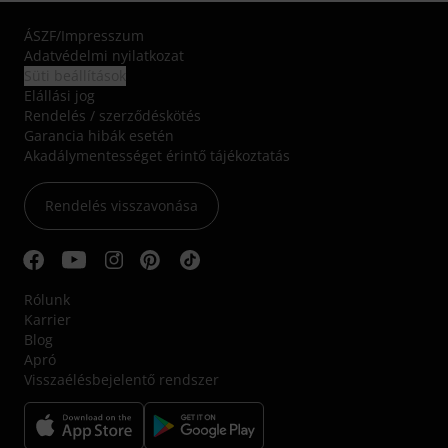
ÁSZF
/
Impresszum
Adatvédelmi nyilatkozat
Süti beállítások
Elállási jog
Rendelés / szerződéskötés
Garancia hibák esetén
Akadálymentességet érintő tájékoztatás
Rendelés visszavonása
Rólunk
Karrier
Blog
Apró
Visszaélésbejelentő rendszer