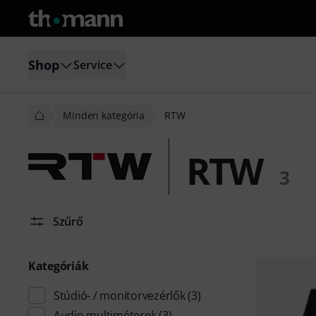
Shop
Service
Minden kategória
RTW
RTW
3
Szűrő
Kategóriák
Stúdió- / monitorvezérlők
(3)
Audio multiméterek
(3)