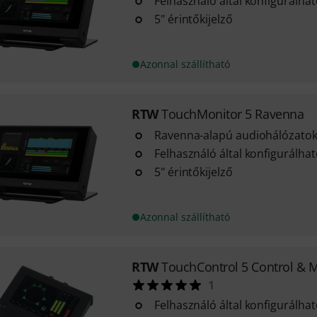
Felhasználó által konfigurálhat
5" érintőkijelző
Azonnal szállítható
RTW
TouchMonitor 5 Ravenna
Ravenna-alapú audiohálózato
Felhasználó által konfigurálhat
5" érintőkijelző
Azonnal szállítható
RTW
TouchControl 5 Control & 
1
Felhasználó által konfigurálhat