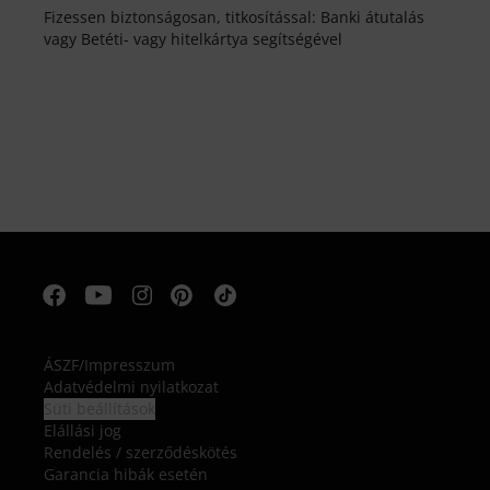
Fizessen biztonságosan, titkosítással: Banki átutalás
vagy Betéti- vagy hitelkártya segítségével
ÁSZF
/
Impresszum
Adatvédelmi nyilatkozat
Süti beállítások
Elállási jog
Rendelés / szerződéskötés
Garancia hibák esetén