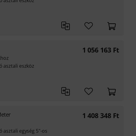
ó asztali eszköz
1 056 163
Ft
khoz
ó asztali eszköz
Meter
1 408 348
Ft
ó asztali egység 5"-os