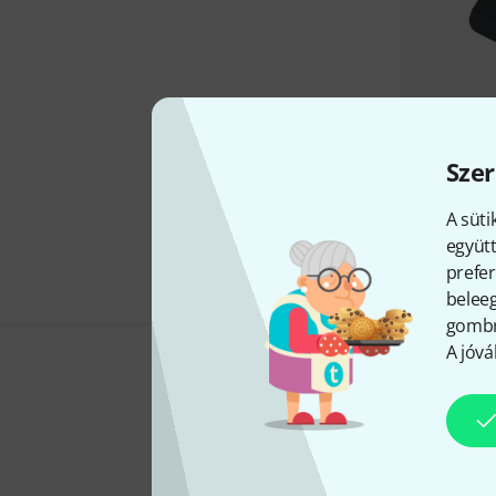
Szer
A süti
együtt
prefer
beleeg
gombra
A jóvá