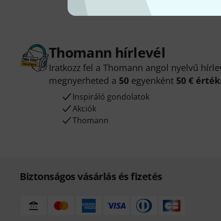
Thomann hírlevél
Iratkozz fel a Thomann angol nyelvű hírle
megnyerheted a
50
egyenként
50 € érté
Inspiráló gondolatok
Akciók
Thomann
Biztonságos vásárlás és fizetés