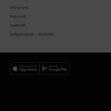
Utalványok
Kapcsolat
Szaküzlet
Szolgáltatások -- áttekintés