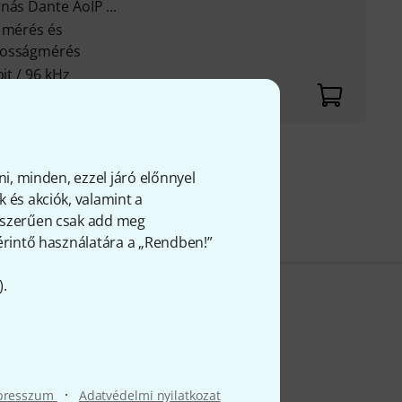
nás Dante AoIP ...
L mérés és
gosságmérés
it / 96 kHz
fölött
ni, minden, ezzel járó előnnyel
FÁ-t
 és akciók, valamint a
gyszerűen csak add meg
 érintő használatára a „Rendben!”
).
·
presszum
Adatvédelmi nyilatkozat