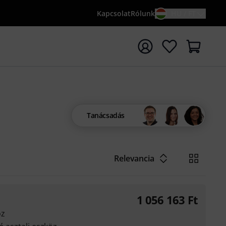
Kapcsolat
Rólunk
HU / FT
sés indítása {searchTerm} keresőszóval
Tanácsadás
Relevancia
1 056 163
Ft
oz