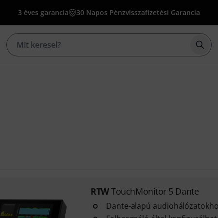
3 éves garancia
30 Napos Pénzvisszafizetési Garancia
Kere
RTW
TouchMonitor 5 Dante
Dante-alapú audiohálózatokh