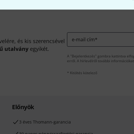
e-mail cím
*
velére, és kis szerencsével
kű utalvány
egyikét.
A "Bejelentkezés" gombra kattintva elfo
erről. A hírlevélről további információka
* Kitöltés kötelező
Előnyök
3 éves Thomann-garancia
30 napos pénzvisszafizetési garancia