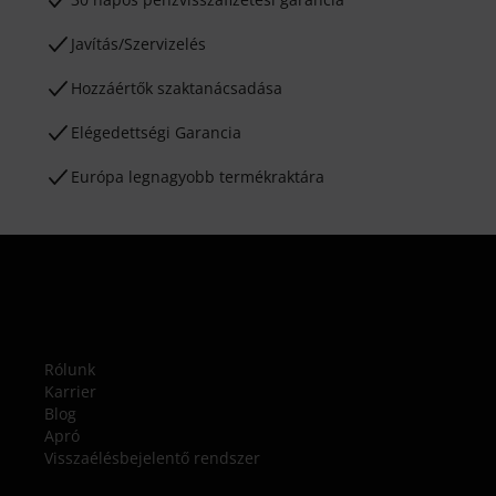
Javítás/Szervizelés
Hozzáértők szaktanácsadása
Elégedettségi Garancia
Európa legnagyobb termékraktára
Rólunk
Karrier
Blog
Apró
Visszaélésbejelentő rendszer