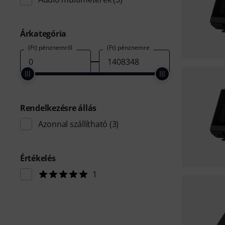
Árkategória
(Ft) pénznemről
(Ft) pénznemre
Rendelkezésre állás
Azonnal szállítható
(3)
Értékelés
1