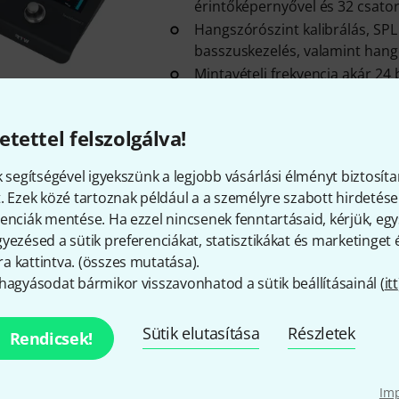
érintőképernyővel és 32 csator
Hangszórószint kalibrálás, SP
basszuskezelés, valamint han
Mintavételi frekvencia akár 24 b
Azonnal szállítható
etettel felszolgálva!
Díjmentes szállítás 79 000 Ft 
k segítségével igyekszünk a legjobb vásárlási élményt biztosíta
Minden ár tartalmazza az Á
. Ezek közé tartoznak például a a személyre szabott hirdetések
enciák mentése. Ha ezzel nincsenek fenntartásaid, kérjük, e
yezésed a sütik preferenciákat, statisztikákat és marketinget
 kattintva. (
összes mutatása
).
hagyásodat bármikor visszavonhatod a sütik beállításainál (
itt
Tetszik, amit látsz?
Sütik elutasítása
Részletek
Rendicsek!
Megosztás
Súgó & Visszajelzések
Im