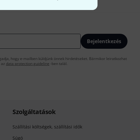
Bejelentkezés
gadja, hogy e-mailben küldjünk önnek hirdetéseket. Bármikor leiratkozhat
t az
data protection guideline
-ben talál.
Szolgáltatások
Szállítási költségek, szállítási idők
Súgó