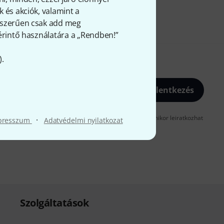
 és akciók, valamint a
gyszerűen csak add meg
 érintő használatára a „Rendben!”
).
Bejelentkezés
gadja, hogy e-mailben küldjünk önnek hirdetéseket. Bármikor leiratkozhat
·
presszum
Adatvédelmi nyilatkozat
t az
data protection guideline
-ben talál.
Szolgáltatások