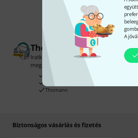
együtt
prefer
beleeg
gombra
A jóvá
Thomann hírlevél
Iratkozz fel a Thomann angol nyelvű hírle
megnyerheted a
50
egyenként
50 € érté
Inspiráló gondolatok
Akciók
Thomann
Biztonságos vásárlás és fizetés