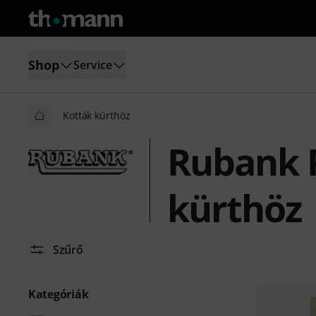
Shop
Service
Kották kürthöz
Rubank P
kürthöz
Szűrő
Kategóriák