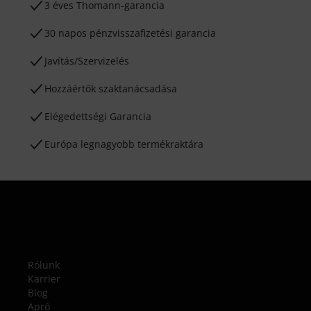
3 éves Thomann-garancia
30 napos pénzvisszafizetési garancia
Javítás/Szervizelés
Hozzáértők szaktanácsadása
Elégedettségi Garancia
Európa legnagyobb termékraktára
Rólunk
Karrier
Blog
Apró