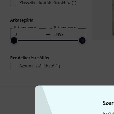
Klasszikus kották kürtökhöz
(1)
Árkategória
(Ft) pénznemről
(Ft) pénznemre
Rendelkezésre állás
Azonnal szállítható
(1)
Szer
A süti