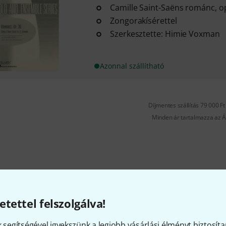
Camille Saint-Saëns románc, op
Zongorakísérettel
Szerkesztette: Himie Voxman
Azonnal szállítható
Díjmentes szállítás 79 000 Ft 
Minden ár tartalmazza az Á
Tetszik, amit látsz?
etettel felszolgálva!
k segítségével igyekszünk a legjobb vásárlási élményt biztosíta