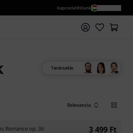
Kapcsolat
Rólunk
HU / FT
sés indítása {searchTerm} keresőszóval
k
Tanácsadás
Relevancia
3 499
Ft
ns Romance op. 36