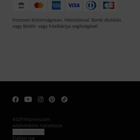
Fizessen biztonságosan, titkosítással: Banki átutalás
vagy Betéti- vagy hitelkártya segítségével
ÁSZF
/
Impresszum
Adatvédelmi nyilatkozat
Süti beállítások
Elállási jog