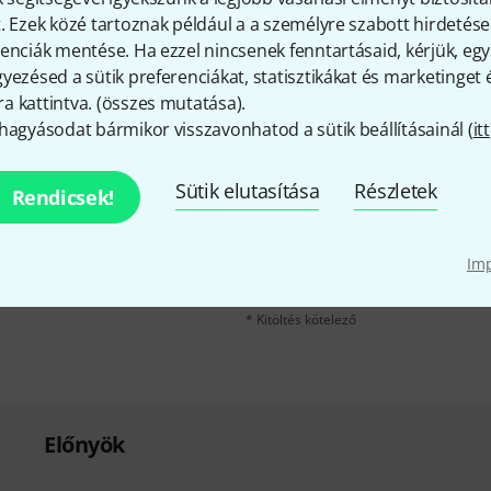
Megosztás
Súgó & Visszajelzések
. Ezek közé tartoznak például a a személyre szabott hirdetések
enciák mentése. Ha ezzel nincsenek fenntartásaid, kérjük, e
yezésed a sütik preferenciákat, statisztikákat és marketinget
 kattintva. (
összes mutatása
).
hagyásodat bármikor visszavonhatod a sütik beállításainál (
itt
Sütik elutasítása
Részletek
Rendicsek!
e-mail cím
*
velére, és kis szerencsével
kű utalvány
egyikét.
A "Bejelentkezés" gombra kattintva elfo
Im
erről. A hírlevélről további információka
* Kitöltés kötelező
Előnyök