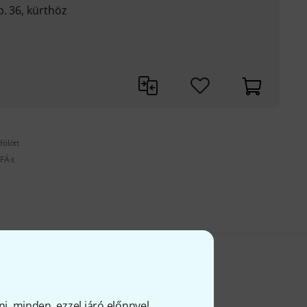
. 36, kürthöz
fölött
FÁ-t
ni, minden, ezzel járó előnnyel