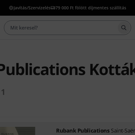
Javítás/Szervizelés
79 000 Ft fölött díjmentes szállítás
Kere
ublications Kottá
1
Rubank Publications
Saint-Saë