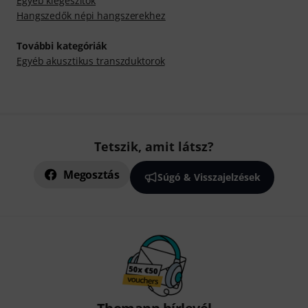
Egyéb kiegészítők
Hangszedők népi hangszerekhez
További kategóriák
Egyéb akusztikus transzduktorok
Tetszik, amit látsz?
Megosztás
Súgó & Visszajelzések