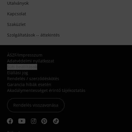
Utalványok
Kapcsolat
Szaküzlet
Szolgáltatások -- áttekintés
ÁSZF
/
Impresszum
Adatvédelmi nyilatkozat
Süti beállítások
Elállási jog
Rendelés / szerződéskötés
Garancia hibák esetén
Akadálymentességet érintő tájékoztatás
Rendelés visszavonása