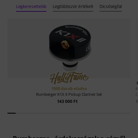
Legkeresettebb
Legtöbbször értékelt
Dicsőségfal
1000 darab eladva
R
C
Rumberger
K1X II Pickup Clarinet Set
1
143 000 Ft