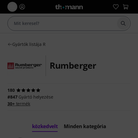
Keresés
Gyártók listája R
Rumberger
180
#847
Gyártó helyezése
30+
termék
közkedvelt
Minden kategória