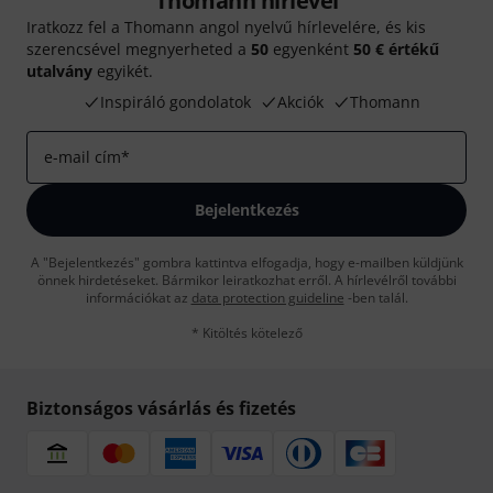
Thomann hírlevél
Iratkozz fel a Thomann angol nyelvű hírlevelére, és kis
szerencsével megnyerheted a
50
egyenként
50 € értékű
utalvány
egyikét.
Inspiráló gondolatok
Akciók
Thomann
e-mail cím
*
Bejelentkezés
A "Bejelentkezés" gombra kattintva elfogadja, hogy e-mailben küldjünk
önnek hirdetéseket. Bármikor leiratkozhat erről. A hírlevélről további
információkat az
data protection guideline
-ben talál.
* Kitöltés kötelező
Biztonságos vásárlás és fizetés