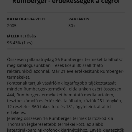
Rumberger - érdekességek a cégről
KATALÓGUSBA VÉTEL
RAKTÁRON
2005
30+
Ø ELÉRHETŐSÉG
96.43% (1 év)
Összesen pillanatnyilag 36 Rumberger-terméket találhatsz
meg katalógusunkban – ezek közül 30 szállítható
raktárunkból azonnal. Már 21 éve értékesítünk Rumberger-
termékeket.
Fontosnak tartjuk vásárlóink legátfogóbb tájékoztatását
minden Rumberger-termékről, oldalunkon ezért összesen
444, Rumberger-termékeket bemutató médiatartalom,
tesztbeszámoló és értékelés található, köztük 251 fénykép,
12 részletes 360 fokos fotó és 181, ügyfeleink által írt
értékelés.
Jelenleg összesen 16 Rumberger-termék tartózkodik a
Thomann legkeresettebb termékei közt, az alábbi
kategóriákban:
Mikrofonok klarinétokhoz
,
Egyéb kiegészítők