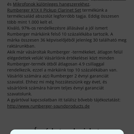
és
Mikrofonok különleges hangszerekhez
.
Rumberger K1X II Pickup Clarinet Set
termékünk a
termékcsalád abszolút legforróbb tagja. Eddig összesen
több mint 1.000 kelt el.
Kiváló, 97%-os rendelkezésre állásával a jól ismert
Rumberger márkáink felső 10 százalékába tartozik. A
márka összesen 36 képviselőjéből jelenleg 30 található meg
raktárunkban.
Akik már vásároltak Rumberger -termékeket, átlagon felül
elégedettek velük! Vásárlóink értékelései közt minden
Rumberger-termék ötből átlagosan 4.9 csillaggal
rendelkezik, ezzel a márkáink top 10 százalékában van.
Vásárlói számára a(z) Rumberger 2 évnyi garanciát
szavatol. Ehhez mi még hozzáteszünk egy évet, és
vásárlóink számára három teljes évnyi garanciát
szavatolunk.
A gyártóval kapcsolatban itt találsz bővebb tájékoztatást:
http://www.rumberger-soundproducts.de
Így érhetsz el minket