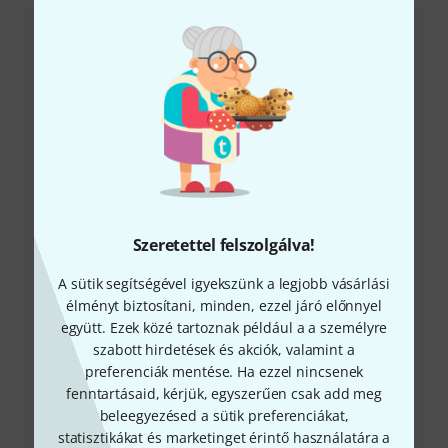
Ügyfélszolgálat - Magyarország
+49-9546-9223-531
Ügyfélszolgálatunk minden kérdés és észrevétel esetén
Szeretettel felszolgálva!
örömmel áll rendelkezésedre
A sütik segítségével igyekszünk a legjobb vásárlási
Készítsd elő ügyfélszámodat
élményt biztosítani, minden, ezzel járó előnnyel
együtt. Ezek közé tartoznak például a a személyre
Nyitvatartási idő (CEST - Közép-európai
szabott hirdetések és akciók, valamint a
nyári időszámítás)
preferenciák mentése. Ha ezzel nincsenek
fenntartásaid, kérjük, egyszerűen csak add meg
Visszahívást kérek
beleegyezésed a sütik preferenciákat,
statisztikákat és marketinget érintő használatára a