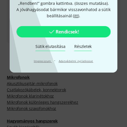
„Rendben!” gombra kattintva. (
összes mutatása
).
Még több elérhetőség
A jóváhagyásodat bármikor visszavonhatod a sütik
beállításainál (
itt
).
Termék visszaküldése
Rendicsek!
Minden kapcsolattartó
Sütik elutasítása
Részletek
·
Impresszum
Adatvédelmi nyilatkozat
Fedezz fel többet
Mikrofonok
Akusztikusgitár-mikrofonok
Csatlakozókábelek, konnektorok
Mikrofonok klarinétokhoz
Mikrofonok különleges hangszerekhez
Mikrofonok szaxofonokhoz
Hagyományos hangszerek