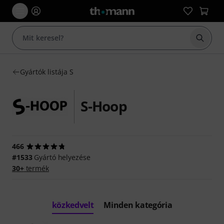
Keresés
Gyártók listája S
S-Hoop
466
#1533
Gyártó helyezése
30+
termék
közkedvelt
Minden kategória