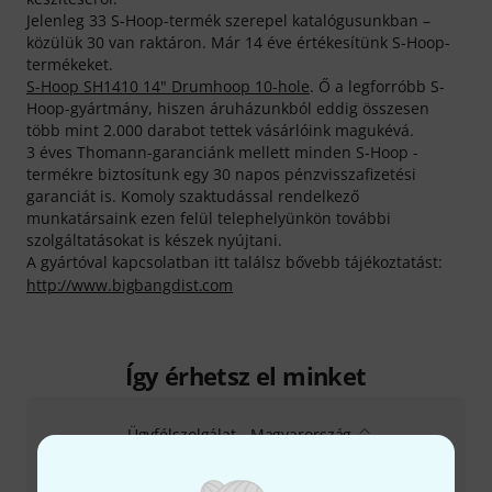
Jelenleg 33 S-Hoop-termék szerepel katalógusunkban –
közülük 30 van raktáron. Már 14 éve értékesítünk S-Hoop-
termékeket.
S-Hoop SH1410 14" Drumhoop 10-hole
. Ő a legforróbb S-
Hoop-gyártmány, hiszen áruházunkból eddig összesen
több mint 2.000 darabot tettek vásárlóink magukévá.
3 éves Thomann-garanciánk mellett minden S-Hoop -
termékre biztosítunk egy 30 napos pénzvisszafizetési
garanciát is. Komoly szaktudással rendelkező
munkatársaink ezen felül telephelyünkön további
szolgáltatásokat is készek nyújtani.
A gyártóval kapcsolatban itt találsz bővebb tájékoztatást:
http://www.bigbangdist.com
Így érhetsz el minket
Ügyfélszolgálat - Magyarország