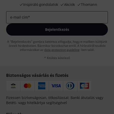
Inspiráló gondolatok
Akciók
Thomann
e-mail cím
*
Bejelentkezés
A "Bejelentkezés" gombra kattintva elfogadja, hogy e-mailben küldjünk
önnek hirdetéseket. Bármikor leiratkozhat erről. A hírlevélről további
információkat az
data protection guideline
-ben talál.
* Kitöltés kötelező
Biztonságos vásárlás és fizetés
Fizessen biztonságosan, titkosítással: Banki átutalás vagy
Betéti- vagy hitelkártya segítségével