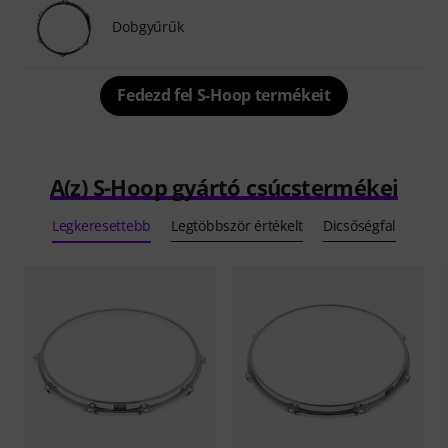
Dobgyűrűk
Fedezd fel S-Hoop termékeit
A(z) S-Hoop gyártó csúcstermékei
Legkeresettebb
Legtöbbször értékelt
Dicsőségfal