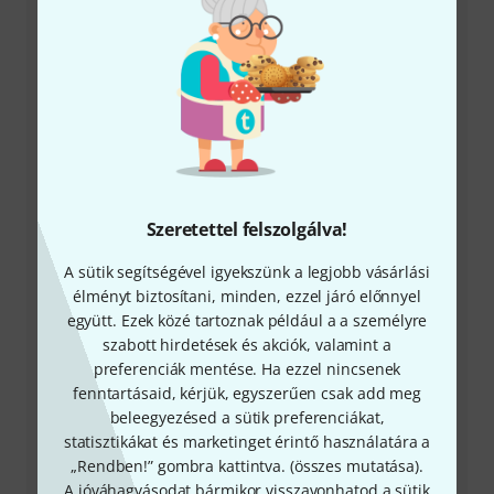
+49-9546-9223-531
Ügyfélszolgálatunk minden kérdés és észrevétel esetén
örömmel áll rendelkezésedre
Készítsd elő ügyfélszámodat
Szeretettel felszolgálva!
Nyitvatartási idő (CEST - Közép-európai
A sütik segítségével igyekszünk a legjobb vásárlási
nyári időszámítás)
élményt biztosítani, minden, ezzel járó előnnyel
együtt. Ezek közé tartoznak például a a személyre
szabott hirdetések és akciók, valamint a
Visszahívást kérek
preferenciák mentése. Ha ezzel nincsenek
fenntartásaid, kérjük, egyszerűen csak add meg
Még több elérhetőség
beleegyezésed a sütik preferenciákat,
statisztikákat és marketinget érintő használatára a
Termék visszaküldése
„Rendben!” gombra kattintva. (
összes mutatása
).
A jóváhagyásodat bármikor visszavonhatod a sütik