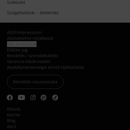
Szaküzlet
Szolgáltatások -- áttekintés
ÁSZF
/
Impresszum
Adatvédelmi nyilatkozat
Süti beállítások
Elállási jog
Rendelés / szerződéskötés
Garancia hibák esetén
Akadálymentességet érintő tájékoztatás
Rendelés visszavonása
Rólunk
Karrier
Blog
Apró