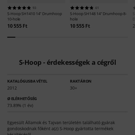
93
61
S-Hoop
SH1410 14" Drumhoop
S-Hoop
SH148 14" Drumhoop 8-
S
10-hole
hole
D
10 555 Ft
10 555 Ft
2
S-Hoop - érdekességek a cégről
KATALÓGUSBA VÉTEL
RAKTÁRON
2012
30+
Ø ELÉRHETŐSÉG
73.89% (1 év)
Egyesült Államok és Tajvan területén található gyárak
gondoskodnak főként a(z) S-Hoop gyártotta termékek
készítéséről.