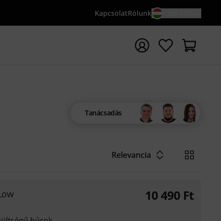
Kapcsolat
Rólunk
HU / FT
sés indítása {searchTerm} keresőszóval
Tanácsadás
Relevancia
10 490
Ft
 Low
zültségű húrok