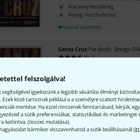
Alacsony feszültség
Anyag: Foszforbronz
Azonnal szállítható
Santa Cruz
Parabolic Strings 
5
Mikrobevonat / Parabolikus fe
Közepes feszültség
etettel felszolgálva!
Anyag: Foszforbronz
k segítségével igyekszünk a legjobb vásárlási élményt biztosíta
Azonnal szállítható
. Ezek közé tartoznak például a a személyre szabott hirdetések
enciák mentése. Ha ezzel nincsenek fenntartásaid, kérjük, e
yezésed a sütik preferenciákat, statisztikákat és marketinget
Díjmentes szállítás 79 000 Ft 
 kattintva. (
összes mutatása
).
Minden ár tartalmazza az Á
hagyásodat bármikor visszavonhatod a sütik beállításainál (
itt