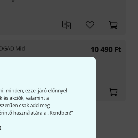
10 490
Ft
DADGAD Mid
szítőhúrok
ni, minden, ezzel járó előnnyel
 és akciók, valamint a
gyszerűen csak add meg
 érintő használatára a „Rendben!”
fölött
FÁ-t
).