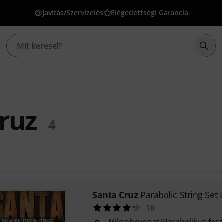
Javítás/Szervizelés
Elégedettségi Garancia
Kere
ruz
4
Santa Cruz
Parabolic String Set
16
Mikrobevonat/Parabolikus fes