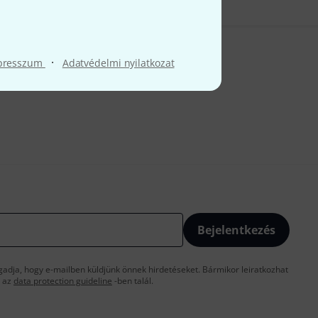
·
presszum
Adatvédelmi nyilatkozat
Bejelentkezés
gadja, hogy e-mailben küldjünk önnek hirdetéseket. Bármikor leiratkozhat
t az
data protection guideline
-ben talál.