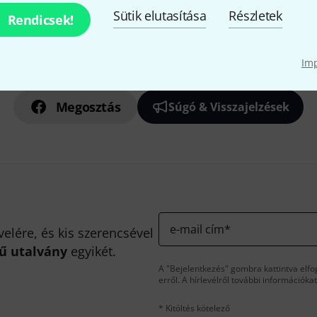
Sütik elutasítása
Részletek
Rendicsek!
Tetszik, amit látsz?
Im
Megosztás
Súgó & Visszajelzések
e-mail cím
*
velére, és kis szerencsével
kű utalvány
egyikét.
A "Bejelentkezés" gombra kattintva elfo
erről. A hírlevélről további információka
* Kitöltés kötelező