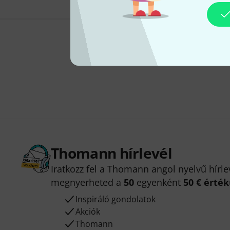
Thomann hírlevél
Iratkozz fel a Thomann angol nyelvű hírle
megnyerheted a
50
egyenként
50 € érté
Inspiráló gondolatok
Akciók
Thomann