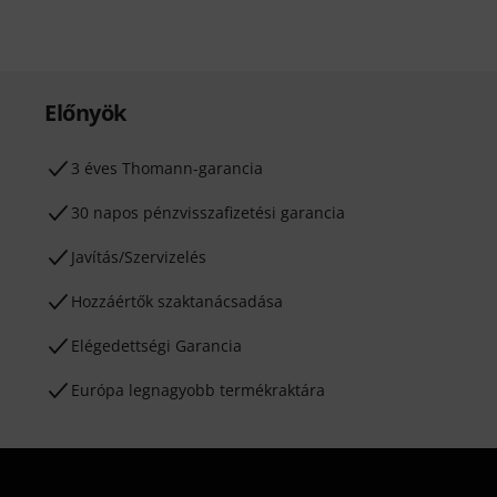
Előnyök
3 éves Thomann-garancia
30 napos pénzvisszafizetési garancia
Javítás/Szervizelés
Hozzáértők szaktanácsadása
Elégedettségi Garancia
Európa legnagyobb termékraktára