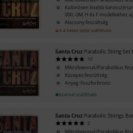
Különösen kisebb karosszéria
000, OM, H és F modellekhez aj
Alacsony feszültség
3–4 héten belül szállítható
Santa Cruz
Parabolic String Se
10
Mikrobevonat/Parabolikus fes
Közepes feszültség
Anyag: Foszforbronz
Azonnal szállítható
Santa Cruz
Parabolic Strings Ba
2
Mikrobevonat/Parabolikus fes