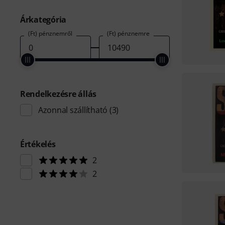
Árkategória
(Ft) pénznemről
(Ft) pénznemre
Rendelkezésre állás
Azonnal szállítható
(3)
Értékelés
2
2