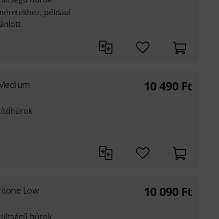
méretekhez, például
ánlott
10 490
Ft
t Medium
zítőhúrok
10 090
Ft
ritone Low
zültségű húrok