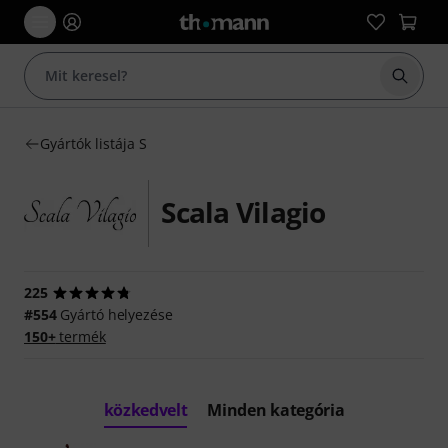
Keresés
Gyártók listája S
Scala Vilagio
225
#554
Gyártó helyezése
150+
termék
közkedvelt
Minden kategória