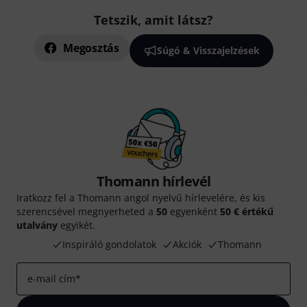
Tetszik, amit látsz?
Megosztás
Súgó & Visszajelzések
Thomann hírlevél
Iratkozz fel a Thomann angol nyelvű hírlevelére, és kis
szerencsével megnyerheted a
50
egyenként
50 € értékű
utalvány
egyikét.
Inspiráló gondolatok
Akciók
Thomann
e-mail cím
*