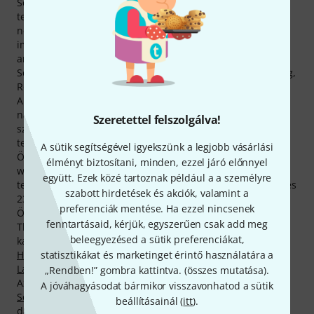
Scala Vilagio nevű termékünk házi márkáink egyike. A
termékeket számos más, jól ismert márkát gyártó, nagy
nevű vállalat készíti. A viszonteladók nélküli közvetlen
importnak köszönhetően márkaminőséget kínálhatunk
arcátlanul olcsó árakon.
Scala Vilagio-termékek főként Németország, Spanyolország,
Románia és Csehország gyáraiban készülnek.
Aktuálisan 167 Scala Vilagio-terméket találhatsz meg
nálunk – ezek közül 143 raktáron van, és azonnal
Szeretettel felszolgálva!
szállítható. Már 10 éve értékesítünk Scala Vilagio-
termékeket.
A sütik segítségével igyekszünk a legjobb vásárlási
Összesen 2083 média, teszt és értékelés található jelenleg
élményt biztosítani, minden, ezzel járó előnnyel
weboldalunkon a(z) Scala Vilagio termékeiről - köztük 1701
együtt. Ezek közé tartoznak például a a személyre
termékfotó, 52 részletes 360 fokos fotó, 99 hangzásdemó és
szabott hirdetések és akciók, valamint a
231, ügyfeleink által írt értékelés.
preferenciák mentése. Ha ezzel nincsenek
Összesen 80 Scala Vilagio-termék tartózkodik jelenleg a
fenntartásaid, kérjük, egyszerűen csak add meg
Thomann legkeresettebb termékei közt, az alábbi
beleegyezésed a sütik preferenciákat,
kategóriákban:
Tömör nagybőgők
,
Fa kottaállványok
,
Hegedu mesterkurzusok
,
Waterphone
,
Csellóalkatrészek
,
statisztikákat és marketinget érintő használatára a
Lantok
és
Szimfónia
.
„Rendben!” gombra kattintva. (
összes mutatása
).
Az aktuálisan legkeresettebb, minden idők legforróbbja -
A jóváhagyásodat bármikor visszavonhatod a sütik
Scala Vilagio Music Stand Romantica AS
. Eddig 3.000
beállításainál (
itt
).
darabot értékesítettünk.