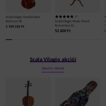
Scala Vilagio
Double Bass
27
Marcucci IB
Scala Vilagio
Music Stand
S
Romantica AS
T
2 109 335 Ft
52 400 Ft
2
Scala Vilagio akciói
Alkalmi vételek