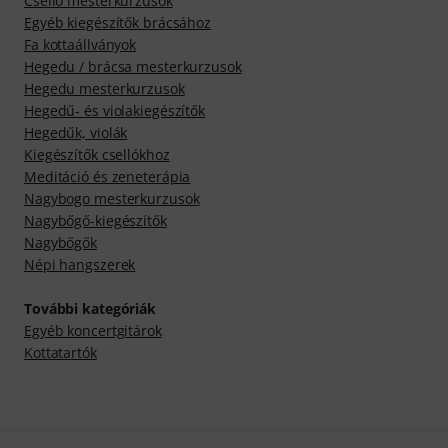
Cselló mesterkurzusok
Egyéb kiegészítők brácsához
Fa kottaállványok
Hegedu / brácsa mesterkurzusok
Hegedu mesterkurzusok
Hegedű- és violakiegészítők
Hegedűk, violák
Kiegészítők csellókhoz
Meditáció és zeneterápia
Nagybogo mesterkurzusok
Nagybőgő-kiegészítők
Nagybőgők
Népi hangszerek
További kategóriák
Egyéb koncertgitárok
Kottatartók