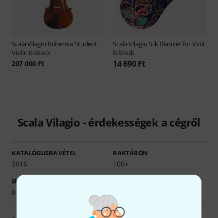
Scala Vilagio
Bohemia Student
Scala Vilagio
Silk Blanket for Violi
Violin B-Stock
B-Stock
14 690 Ft
207 000 Ft
Scala Vilagio - érdekességek a cégről
KATALÓGUSBA VÉTEL
RAKTÁRON
2016
100+
Ø ELÉRHETŐSÉG
83.58% (1 év)