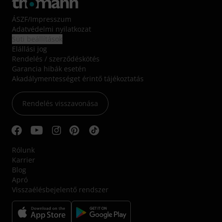
ÁSZF
/
Impresszum
Adatvédelmi nyilatkozat
Süti beállítások
Elállási jog
Rendelés / szerződéskötés
Garancia hibák esetén
Akadálymentességet érintő tájékoztatás
Rendelés visszavonása
Rólunk
Karrier
Blog
Apró
Visszaélésbejelentő rendszer