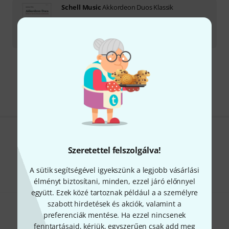
Schell Music
Akkordeon Duos Klassik
Azonnal szállítható
9 199
Ft
Díjmentes szállítás 79 000 Ft fölött
Minden ár tartalmazza az ÁFÁ-t
Tetszik, amit látsz?
Szeretettel felszolgálva!
Megosztás
Súgó & Visszajelzések
A sütik segítségével igyekszünk a legjobb vásárlási
élményt biztosítani, minden, ezzel járó előnnyel
együtt. Ezek közé tartoznak például a a személyre
szabott hirdetések és akciók, valamint a
preferenciák mentése. Ha ezzel nincsenek
fenntartásaid, kérjük, egyszerűen csak add meg