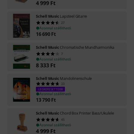
4 999
Ft
Schell Music
Lapsteel Gitarre
27
Azonnal szállítható
16 690
Ft
Schell Music
Chromatische Mundharmonika
7
Azonnal szállítható
8 333
Ft
Schell Music
Mandolinenschule
33
LEGKERESETTEBB
Azonnal szállítható
13 790
Ft
Schell Music
Chord Box Printer Bass/Ukulele
45
Azonnal szállítható
4 999
Ft