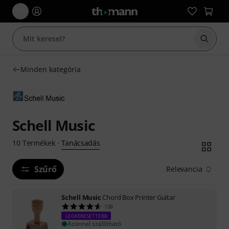
Keresés
Minden kategória
Schell Music
Tanácsadás
10
Termékek
·
Szűrő
Relevancia
Schell Music
Chord Box Printer Guitar
126
LEGKERESETTEBB
Azonnal szállítható