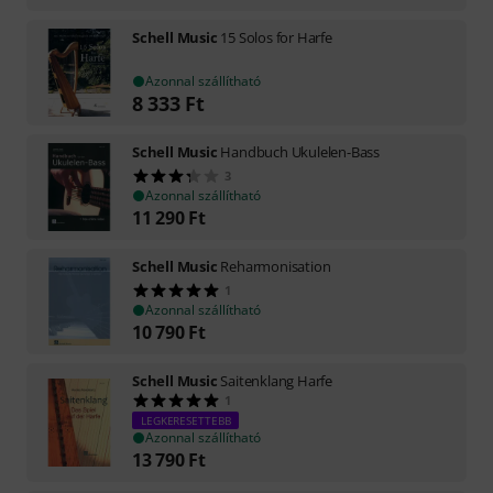
Schell Music
15 Solos for Harfe
Azonnal szállítható
8 333
Ft
Schell Music
Handbuch Ukulelen-Bass
3
Azonnal szállítható
11 290
Ft
Schell Music
Reharmonisation
1
Azonnal szállítható
10 790
Ft
Schell Music
Saitenklang Harfe
1
LEGKERESETTEBB
Azonnal szállítható
13 790
Ft