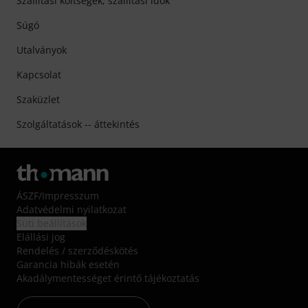
Szállítási költségek, szállítási idők
Súgó
Utalványok
Kapcsolat
Szaküzlet
Szolgáltatások -- áttekintés
ÁSZF
/
Impresszum
Adatvédelmi nyilatkozat
Süti beállítások
Elállási jog
Rendelés / szerződéskötés
Garancia hibák esetén
Akadálymentességet érintő tájékoztatás