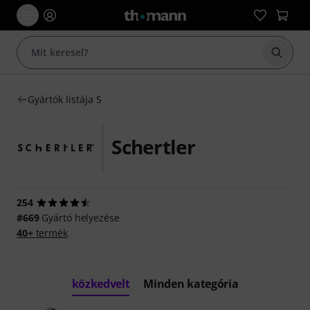
Keresés
Gyártók listája S
Schertler
254
#669
Gyártó helyezése
40+
termék
közkedvelt
Minden kategória