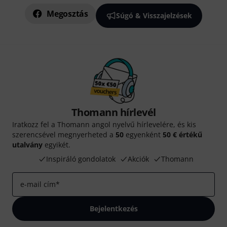
Megosztás
Súgó & Visszajelzések
Thomann hírlevél
Iratkozz fel a Thomann angol nyelvű hírlevelére, és kis
szerencsével megnyerheted a
50
egyenként
50 € értékű
utalvány
egyikét.
Inspiráló gondolatok
Akciók
Thomann
e-mail cím
*
Bejelentkezés