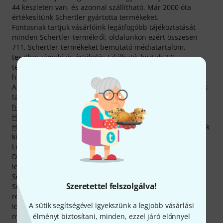
44 készleten van, és azonnal szállítható. Már 2000 óta
értékesítünk Schertler gyártotta termékeket.
Fontosnak tartjuk vásárlóink legátfogóbb tájékoztatását
minden Schertler-termékről, oldalunkon ezért összesen
711, Schertler-termékeket bemutató médiatartalom,
tesztbeszámoló és értékelés található, köztük 375
termékfotó, 22 részletgazdag 360 fokos nézet, 57
hangzásminta és 257 termékértékelés vásárlóinktól.
Aktuális Top Seller-listánkon összesen 23 Schertler-termék
található, zömében
Nagybőgő-erősítők
,
Hangszedők
hegedűkhöz
,
Mikrofonok vonós hangszerekhez
,
Hangszedők népi hangszerekhez
,
Erősítők csellókhoz
,
Hegedűalkatrészek
és
Akusztikus erősítő-tokok
kategóriáink
közt.
Legtöbbször eladott Schertler-termékünk neve
Schertler
Dyn-Uni-P48 Contact Microphone
. Minden idők
legkeresettebbje az eddig 2.000 vásárlónk által hazavitt
Schertler ACC-PUT-1
.
Szeretettel felszolgálva!
Schertler-termékeink a gyártó 2 éves garanciájával
rendelkeznének csupán, ha nem bővítenénk ki a garancia
A sütik segítségével igyekszünk a legjobb vásárlási
idejét további egy év vel, így biztosítva vásárlóink teljes
élményt biztosítani, minden, ezzel járó előnnyel
nyugalmát és elégedettségét.