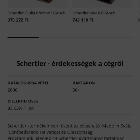
Schertler
Giulia X Wood B-Stock
Schertler
JAM X B-Stock
S
375 272 Ft
743 110 Ft
8
Schertler - érdekességek a cégről
KATALÓGUSBA VÉTEL
RAKTÁRON
2000
30+
Ø ELÉRHETŐSÉG
93.63% (1 év)
Schertler -termékeinken főként az olvasható: Made in Svájc
(Confoederatio Helvetica) és Olaszország.
Programunk jelenleg 44 Schertler-gyártmányt tartalmaz –