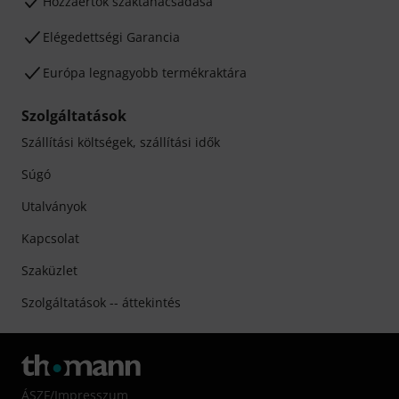
Hozzáértők szaktanácsadása
Elégedettségi Garancia
Európa legnagyobb termékraktára
Szolgáltatások
Szállítási költségek, szállítási idők
Súgó
Utalványok
Kapcsolat
Szaküzlet
Szolgáltatások -- áttekintés
ÁSZF
/
Impresszum