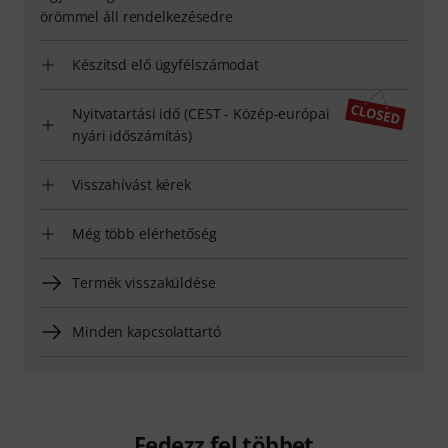
örömmel áll rendelkezésedre
Készítsd elő ügyfélszámodat
Nyitvatartási idő (CEST - Közép-európai
nyári időszámítás)
Visszahívást kérek
Még több elérhetőség
Termék visszaküldése
Minden kapcsolattartó
Fedezz fel többet