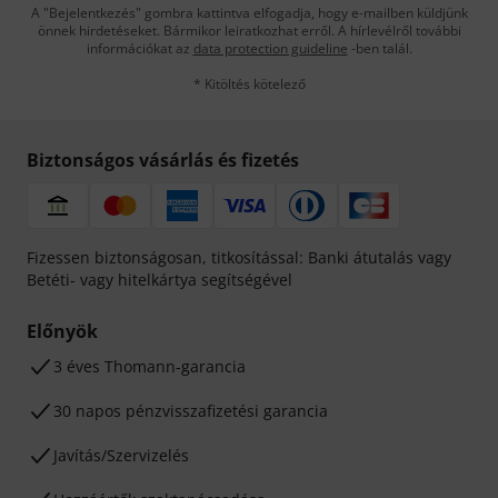
A "Bejelentkezés" gombra kattintva elfogadja, hogy e-mailben küldjünk
önnek hirdetéseket. Bármikor leiratkozhat erről. A hírlevélről további
információkat az
data protection guideline
-ben talál.
* Kitöltés kötelező
Biztonságos vásárlás és fizetés
Fizessen biztonságosan, titkosítással: Banki átutalás vagy
Betéti- vagy hitelkártya segítségével
Előnyök
3 éves Thomann-garancia
30 napos pénzvisszafizetési garancia
Javítás/Szervizelés