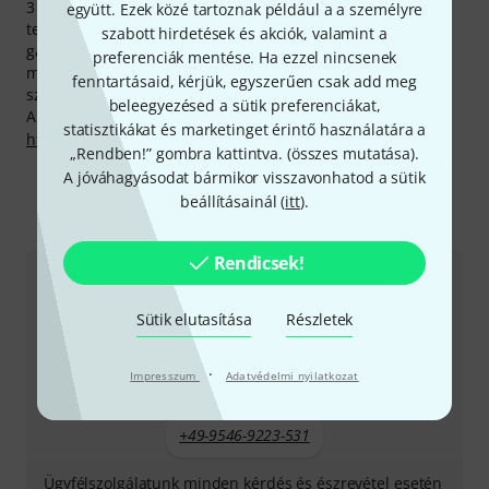
3 éves Thomann-garanciánk mellett minden Schertler -
együtt. Ezek közé tartoznak például a a személyre
termékre biztosítunk egy 30 napos pénzvisszafizetési
szabott hirdetések és akciók, valamint a
garanciát is. Komoly szaktudással rendelkező
preferenciák mentése. Ha ezzel nincsenek
munkatársaink ezen felül telephelyünkön további
fenntartásaid, kérjük, egyszerűen csak add meg
szolgáltatásokat is készek nyújtani.
beleegyezésed a sütik preferenciákat,
A gyártóval kapcsolatban itt találsz bővebb tájékoztatást:
statisztikákat és marketinget érintő használatára a
http://www.schertler.com
„Rendben!” gombra kattintva. (
összes mutatása
).
A jóváhagyásodat bármikor visszavonhatod a sütik
beállításainál (
itt
).
Így érhetsz el minket
Rendicsek!
Ügyfélszolgálat - Magyarország
Sütik elutasítása
Részletek
·
Impresszum
Adatvédelmi nyilatkozat
+49-9546-9223-531
Ügyfélszolgálatunk minden kérdés és észrevétel esetén