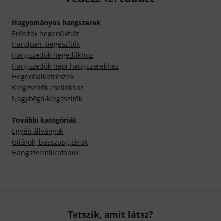
Hagyományos hangszerek
Erősítők hegedűkhöz
Handpan-kiegészítők
Hangszedők hegedűkhöz
Hangszedők népi hangszerekhez
Hegedűalkatrészek
Kiegészítők csellókhoz
Nagybőgő-kiegészítők
További kategóriák
Egyéb állványok
Gitárok, basszusgitárok
Hangszermikrofonok
Tetszik, amit látsz?