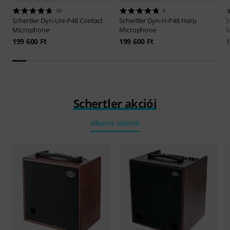
10
4
Schertler
Dyn-Uni-P48 Contact
Schertler
Dyn-H-P48 Harp
S
Microphone
Microphone
M
199 600 Ft
199 600 Ft
1
Schertler akciói
Alkalmi vételek