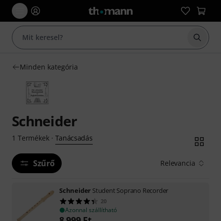
Keresés
Minden kategória
Schneider
Tanácsadás
1
Termékek
·
Szűrő
Relevancia
Schneider
Student Soprano Recorder
20
Azonnal szállítható
8 999
Ft