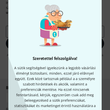
Iratkozz fel a Thomann angol nyelvű hírlevelére, és kis
szerencsével megnyerheted a
50
egyenként
50 € értékű
utalvány
egyikét.
Inspiráló gondolatok
Akciók
Thomann
e-mail cím
*
Bejelentkezés
A "Bejelentkezés" gombra kattintva elfogadja, hogy e-mailben küldjünk
Szeretettel felszolgálva!
önnek hirdetéseket. Bármikor leiratkozhat erről. A hírlevélről további
információkat az
data protection guideline
-ben talál.
A sütik segítségével igyekszünk a legjobb vásárlási
* Kitöltés kötelező
élményt biztosítani, minden, ezzel járó előnnyel
együtt. Ezek közé tartoznak például a a személyre
szabott hirdetések és akciók, valamint a
Biztonságos vásárlás és fizetés
preferenciák mentése. Ha ezzel nincsenek
fenntartásaid, kérjük, egyszerűen csak add meg
beleegyezésed a sütik preferenciákat,
statisztikákat és marketinget érintő használatára a
Fizessen biztonságosan, titkosítással: Banki átutalás vagy