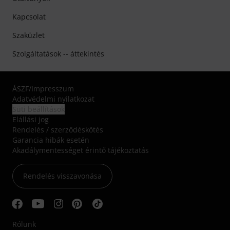
Kapcsolat
Szaküzlet
Szolgáltatások -- áttekintés
ÁSZF
/
Impresszum
Adatvédelmi nyilatkozat
Süti beállítások
Elállási jog
Rendelés / szerződéskötés
Garancia hibák esetén
Akadálymentességet érintő tájékoztatás
Rendelés visszavonása
Rólunk