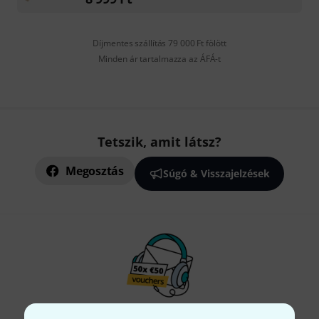
Díjmentes szállítás 79 000 Ft fölött
Minden ár tartalmazza az ÁFÁ-t
Tetszik, amit látsz?
Megosztás
Súgó & Visszajelzések
Thomann hírlevél