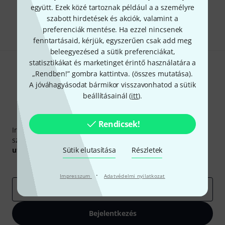
együtt. Ezek közé tartoznak például a a személyre
szabott hirdetések és akciók, valamint a
Megosztás
Súgó & Visszajelzések
preferenciák mentése. Ha ezzel nincsenek
fenntartásaid, kérjük, egyszerűen csak add meg
beleegyezésed a sütik preferenciákat,
statisztikákat és marketinget érintő használatára a
„Rendben!” gombra kattintva. (
összes mutatása
).
A jóváhagyásodat bármikor visszavonhatod a sütik
beállításainál (
itt
).
Thomann hírlevél
Rendicsek!
Iratkozz fel a Thomann angol nyelvű hírlevelére, és kis
szerencsével megnyerheted a
50
egyenként
50 € értékű
utalvány
egyikét.
Sütik elutasítása
Részletek
Inspiráló gondolatok
Akciók
Thomann
·
Impresszum
Adatvédelmi nyilatkozat
e-mail cím
*
Bejelentkezés