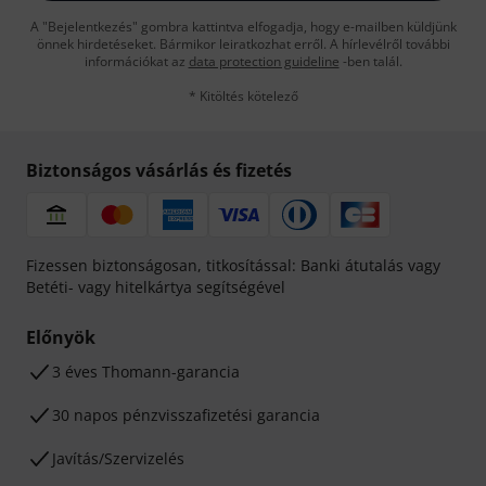
A "Bejelentkezés" gombra kattintva elfogadja, hogy e-mailben küldjünk
önnek hirdetéseket. Bármikor leiratkozhat erről. A hírlevélről további
információkat az
data protection guideline
-ben talál.
* Kitöltés kötelező
Biztonságos vásárlás és fizetés
Fizessen biztonságosan, titkosítással: Banki átutalás vagy
Betéti- vagy hitelkártya segítségével
Előnyök
3 éves Thomann-garancia
30 napos pénzvisszafizetési garancia
Javítás/Szervizelés