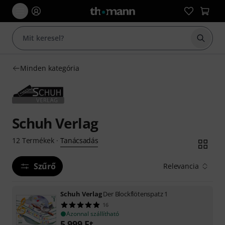
Keresés
Minden kategória
Schuh Verlag
Tanácsadás
12
Termékek
·
Szűrő
Relevancia
Schuh Verlag
Der Blockflötenspatz 1
16
Azonnal szállítható
5 999
Ft