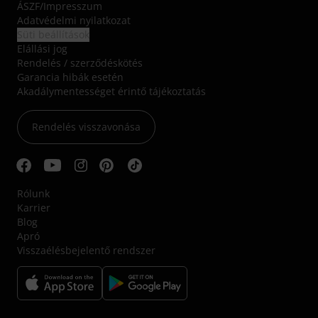
ÁSZF
/
Impresszum
Adatvédelmi nyilatkozat
Süti beállítások
Elállási jog
Rendelés / szerződéskötés
Garancia hibák esetén
Akadálymentességet érintő tájékoztatás
Rendelés visszavonása
Rólunk
Karrier
Blog
Apró
Visszaélésbejelentő rendszer