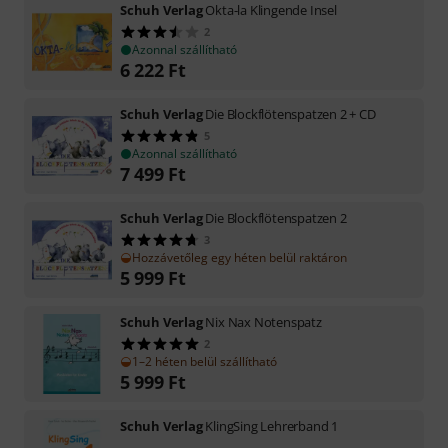
Schuh Verlag
Okta-la Klingende Insel
2
Azonnal szállítható
6 222
Ft
Schuh Verlag
Die Blockflötenspatzen 2 + CD
5
Azonnal szállítható
7 499
Ft
Schuh Verlag
Die Blockflötenspatzen 2
3
Hozzávetőleg egy héten belül raktáron
5 999
Ft
Schuh Verlag
Nix Nax Notenspatz
2
1–2 héten belül szállítható
5 999
Ft
Schuh Verlag
KlingSing Lehrerband 1