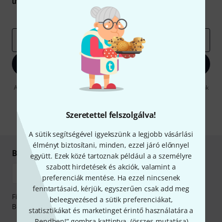
utalvány
egyikét.
Inspiráló gondolatok
Akciók
Thomann
e-mail cím
*
Bejelentkezés
A "Bejelentkezés" gombra kattintva elfogadja, hogy e-mailben küldjünk
önnek hirdetéseket. Bármikor leiratkozhat erről. A hírlevélről további
információkat az
data protection guideline
-ben talál.
Szeretettel felszolgálva!
* Kitöltés kötelező
A sütik segítségével igyekszünk a legjobb vásárlási
élményt biztosítani, minden, ezzel járó előnnyel
Biztonságos vásárlás és fizetés
együtt. Ezek közé tartoznak például a a személyre
szabott hirdetések és akciók, valamint a
preferenciák mentése. Ha ezzel nincsenek
fenntartásaid, kérjük, egyszerűen csak add meg
Fizessen biztonságosan, titkosítással: Banki átutalás vagy
beleegyezésed a sütik preferenciákat,
Betéti- vagy hitelkártya segítségével
statisztikákat és marketinget érintő használatára a
„Rendben!” gombra kattintva. (
összes mutatása
).