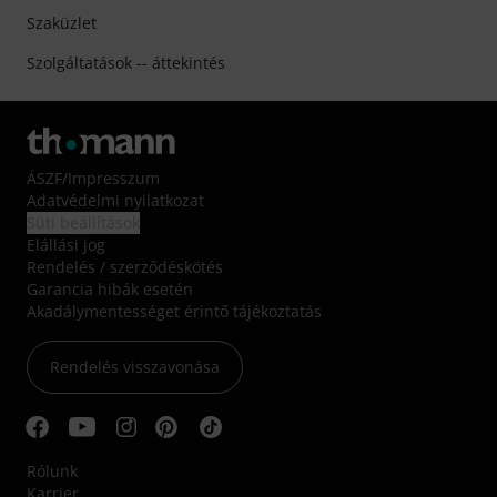
Szaküzlet
Szolgáltatások -- áttekintés
ÁSZF
/
Impresszum
Adatvédelmi nyilatkozat
Süti beállítások
Elállási jog
Rendelés / szerződéskötés
Garancia hibák esetén
Akadálymentességet érintő tájékoztatás
Rendelés visszavonása
Rólunk
Karrier