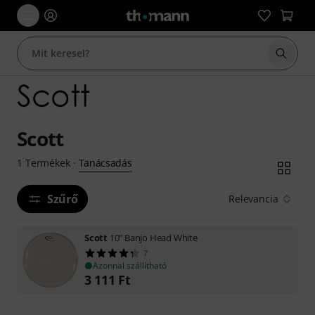
Keresés
Scott
Tanácsadás
1
Termékek
·
Szűrő
Relevancia
Scott
10" Banjo Head White
7
Azonnal szállítható
3 111
Ft