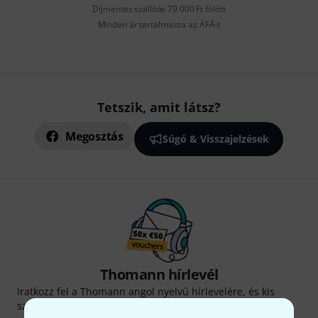
Díjmentes szállítás 79 000 Ft fölött
Minden ár tartalmazza az ÁFÁ-t
Tetszik, amit látsz?
Megosztás
Súgó & Visszajelzések
Thomann hírlevél
Iratkozz fel a Thomann angol nyelvű hírlevelére, és kis
szerencsével megnyerheted a
50
egyenként
50 € értékű