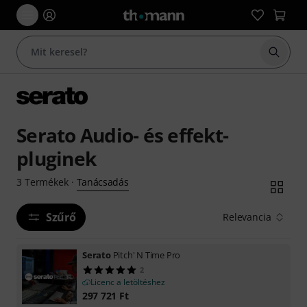
Keresés
Serato Audio- és effekt-
pluginek
Tanácsadás
3
Termékek
·
Szűrő
Relevancia
Serato
Pitch' N Time Pro
2
Licenc a letöltéshez
297 721
Ft