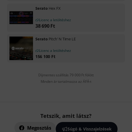
Serato
Hex FX
Licenc a letöltéshez
38 690
Ft
Serato
Pitch' N Time LE
Licenc a letöltéshez
156 100
Ft
Díjmentes szállítás 79 000 Ft fölött
Minden ár tartalmazza az ÁFÁ-t
Tetszik, amit látsz?
Megosztás
Súgó & Visszajelzések