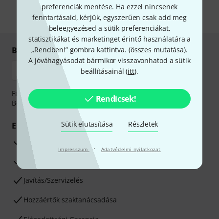
információkat az
data protection guideline
-ben talál.
preferenciák mentése. Ha ezzel nincsenek
fenntartásaid, kérjük, egyszerűen csak add meg
* Kitöltés kötelező
beleegyezésed a sütik preferenciákat,
statisztikákat és marketinget érintő használatára a
Biztonságos vásárlás és fizetés
„Rendben!” gombra kattintva. (
összes mutatása
).
A jóváhagyásodat bármikor visszavonhatod a sütik
beállításainál (
itt
).
Fizessen biztonságosan, titkosítással: Banki átutalás vagy
Rendicsek!
Betéti- vagy hitelkártya segítségével
Sütik elutasítása
Részletek
Előnyök
3 éves Thomann-garancia
·
Impresszum
Adatvédelmi nyilatkozat
30 napos pénzvisszafizetési garancia
Javítás/Szervizelés
Hozzáértők szaktanácsadása