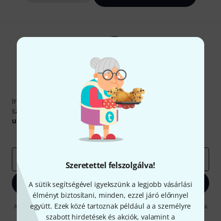
Thomann hírlevél
Iratkozz fel a Thomann angol nyelvű hírlevelére, és kis
szerencsével megnyerheted a
50
egyenként
50 € értékű
utalvány
egyikét.
Inspiráló gondolatok
Akciók
Thomann
e-mail cím
*
Szeretettel felszolgálva!
Bejelentkezés
A sütik segítségével igyekszünk a legjobb vásárlási
élményt biztosítani, minden, ezzel járó előnnyel
együtt. Ezek közé tartoznak például a a személyre
A "Bejelentkezés" gombra kattintva elfogadja, hogy e-mailben küldjünk
önnek hirdetéseket. Bármikor leiratkozhat erről. A hírlevélről további
szabott hirdetések és akciók, valamint a