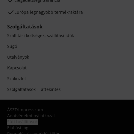
Elégedettségi Garancia
Európa legnagyobb termékraktára
Szolgáltatások
Szállítási költségek, szállítási idők
Súgó
Utalványok
Kapcsolat
Szaküzlet
Szolgáltatások -- áttekintés
ÁSZF
/
Impresszum
Adatvédelmi nyilatkozat
Süti beállítások
Elállási jog
Rendelés / szerződéskötés