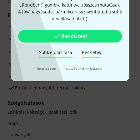
Betéti- vagy hitelkártya segítségével
„Rendben!” gombra kattintva. (
összes mutatása
).
A jóváhagyásodat bármikor visszavonhatod a sütik
Előnyök
beállításainál (
itt
).
3 éves Thomann-garancia
Rendicsek!
30 napos pénzvisszafizetési garancia
Javítás/Szervizelés
Sütik elutasítása
Részletek
Hozzáértők szaktanácsadása
·
Impresszum
Adatvédelmi nyilatkozat
Elégedettségi Garancia
Európa legnagyobb termékraktára
Szolgáltatások
Szállítási költségek, szállítási idők
Súgó
Utalványok