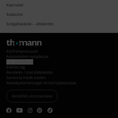
Kapcsolat
Szaküzlet
Szolgáltatások -- áttekintés
ÁSZF
/
Impresszum
Adatvédelmi nyilatkozat
Süti beállítások
Elállási jog
Rendelés / szerződéskötés
Garancia hibák esetén
Akadálymentességet érintő tájékoztatás
Rendelés visszavonása