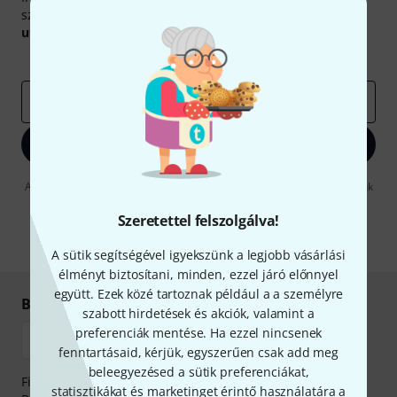
szerencsével megnyerheted a
50
egyenként
50 € értékű
utalvány
egyikét.
Inspiráló gondolatok
Akciók
Thomann
e-mail cím
*
Bejelentkezés
A "Bejelentkezés" gombra kattintva elfogadja, hogy e-mailben küldjünk
önnek hirdetéseket. Bármikor leiratkozhat erről. A hírlevélről további
információkat az
data protection guideline
-ben talál.
Szeretettel felszolgálva!
* Kitöltés kötelező
A sütik segítségével igyekszünk a legjobb vásárlási
élményt biztosítani, minden, ezzel járó előnnyel
együtt. Ezek közé tartoznak például a a személyre
Biztonságos vásárlás és fizetés
szabott hirdetések és akciók, valamint a
preferenciák mentése. Ha ezzel nincsenek
fenntartásaid, kérjük, egyszerűen csak add meg
beleegyezésed a sütik preferenciákat,
Fizessen biztonságosan, titkosítással: Banki átutalás vagy
statisztikákat és marketinget érintő használatára a