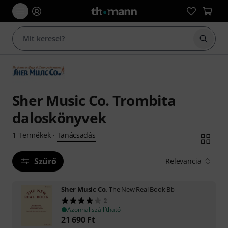
Keresés
Sher Music Co. Trombita
daloskönyvek
Tanácsadás
1
Termékek
·
Szűrő
Relevancia
Sher Music Co.
The New Real Book Bb
2
Azonnal szállítható
21 690
Ft