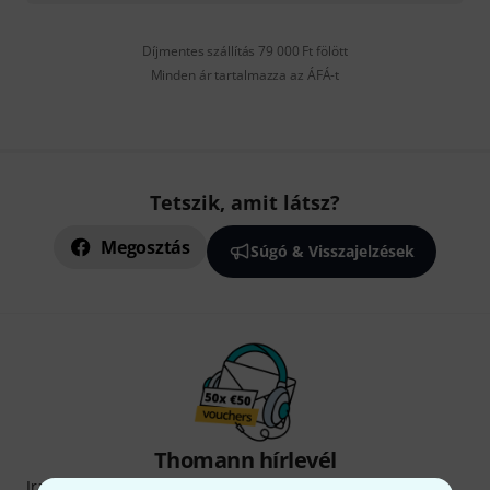
Díjmentes szállítás 79 000 Ft fölött
Minden ár tartalmazza az ÁFÁ-t
Tetszik, amit látsz?
Megosztás
Súgó & Visszajelzések
Thomann hírlevél
Iratkozz fel a Thomann angol nyelvű hírlevelére, és kis