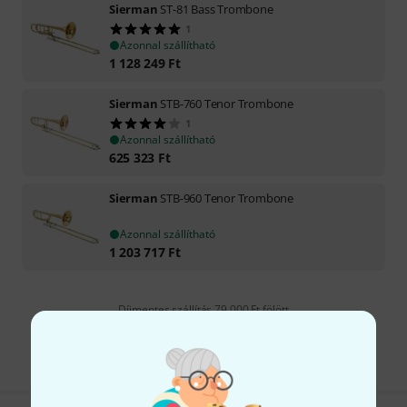
Sierman
ST-81 Bass Trombone
1
Azonnal szállítható
1 128 249
Ft
Sierman
STB-760 Tenor Trombone
1
Azonnal szállítható
625 323
Ft
Sierman
STB-960 Tenor Trombone
Azonnal szállítható
1 203 717
Ft
Díjmentes szállítás 79 000 Ft fölött
Minden ár tartalmazza az ÁFÁ-t