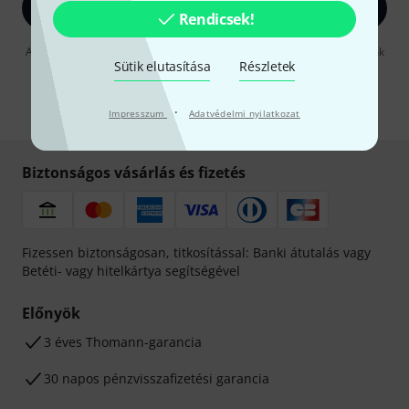
Bejelentkezés
Rendicsek!
A "Bejelentkezés" gombra kattintva elfogadja, hogy e-mailben küldjünk
Sütik elutasítása
Részletek
önnek hirdetéseket. Bármikor leiratkozhat erről. A hírlevélről további
információkat az
data protection guideline
-ben talál.
* Kitöltés kötelező
·
Impresszum
Adatvédelmi nyilatkozat
Biztonságos vásárlás és fizetés
Fizessen biztonságosan, titkosítással: Banki átutalás vagy
Betéti- vagy hitelkártya segítségével
Előnyök
3 éves Thomann-garancia
30 napos pénzvisszafizetési garancia