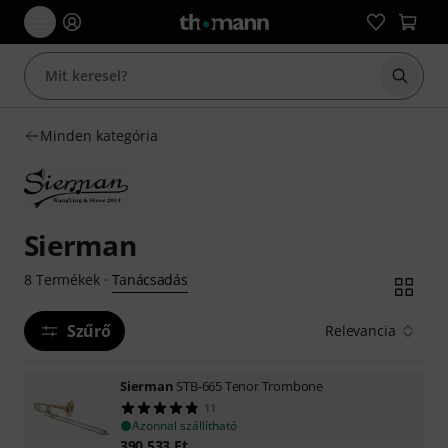
Keresés
Minden kategória
Sierman
Tanácsadás
8
Termékek
·
Szűrő
Relevancia
Sierman
STB-665 Tenor Trombone
11
Azonnal szállítható
390 533
Ft