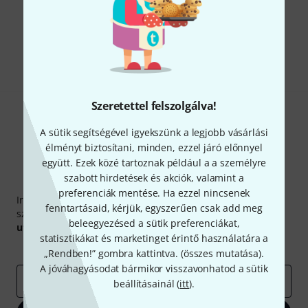
Tetszik, amit látsz?
Megosztás
Súgó & Visszajelzések
Szeretettel felszolgálva!
A sütik segítségével igyekszünk a legjobb vásárlási
élményt biztosítani, minden, ezzel járó előnnyel
együtt. Ezek közé tartoznak például a a személyre
szabott hirdetések és akciók, valamint a
Thomann hírlevél
preferenciák mentése. Ha ezzel nincsenek
Iratkozz fel a Thomann angol nyelvű hírlevelére, és kis
fenntartásaid, kérjük, egyszerűen csak add meg
szerencsével megnyerheted a
50
egyenként
50 € értékű
beleegyezésed a sütik preferenciákat,
utalvány
egyikét.
statisztikákat és marketinget érintő használatára a
Inspiráló gondolatok
Akciók
Thomann
„Rendben!” gombra kattintva. (
összes mutatása
).
A jóváhagyásodat bármikor visszavonhatod a sütik
e-mail cím
*
beállításainál (
itt
).