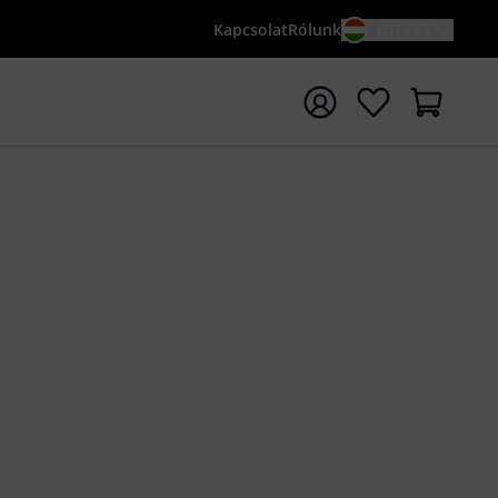
Kapcsolat
Rólunk
HU / FT
sés indítása {searchTerm} keresőszóval