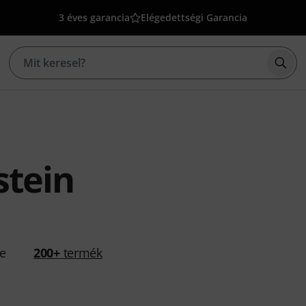
3 éves garancia
Elégedettségi Garancia
Kere
stein
se
200+
termék