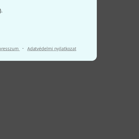
).
·
presszum
Adatvédelmi nyilatkozat