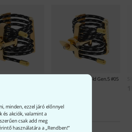
HEXA Gold Gen.5 #03
Silverstein
HEXA Gold Gen.5 #05
Si
Ft
150 100 Ft
1
ni, minden, ezzel járó előnnyel
 és akciók, valamint a
gyszerűen csak add meg
 érintő használatára a „Rendben!”