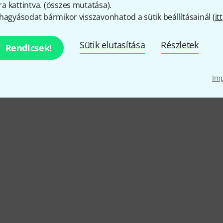
 kattintva. (
összes mutatása
).
hagyásodat bármikor visszavonhatod a sütik beállításainál (
itt
Silverstein akciói
Sütik elutasítása
Részletek
Rendicsek!
Aktuális akcióink
Im