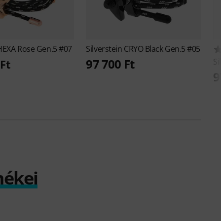
HEXA Rose Gen.5 #07
Silverstein
CRYO Black Gen.5 #05
97 700 Ft
Si
Ft
9
mékei