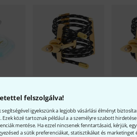
Silverstein
1
d Lip
Silverstein
HEXA Gold Gen.5 #08
150 100 
etettel felszolgálva!
150 100 Ft
k segítségével igyekszünk a legjobb vásárlási élményt biztosíta
. Ezek közé tartoznak például a a személyre szabott hirdetések
enciák mentése. Ha ezzel nincsenek fenntartásaid, kérjük, e
yezésed a sütik preferenciákat, statisztikákat és marketinget