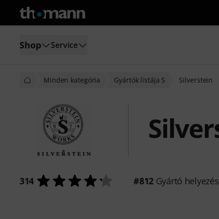
Shop
Service
Minden kategória
Gyártók listája S
Silverstein
Silver
314
#812
Gyártó helyezé