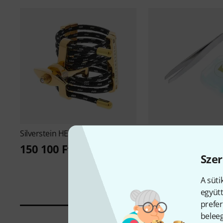
Silverstein
HEXA Gold Gen.5 #07
38
Silverstein
OmniGuar
150 100 Ft
Szer
Protector
12 890 Ft
A süti
együtt
prefer
beleeg