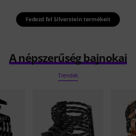
Fedezd fel Silverstein termékeit
A népszerűség bajnokai
Trendek