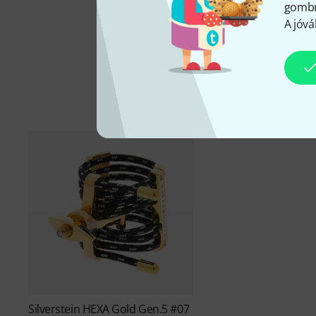
gombra
A jóvá
Silverstein
HEXA Gold Gen.5 #07