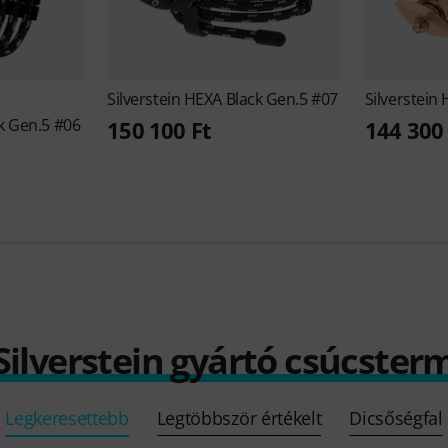
Silverstein
HEXA Black Gen.5 #07
Silverstein
k Gen.5 #06
150 100 Ft
144 300 
 Silverstein gyártó csúcster
Legkeresettebb
Legtöbbször értékelt
Dicsőségfal