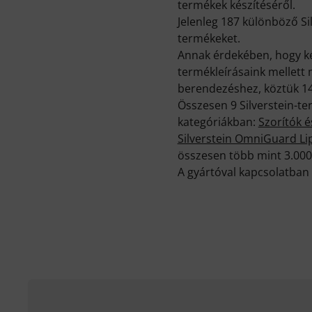
termékek készítéséről.
Jelenleg 187 különböző Si
termékeket.
Annak érdekében, hogy ké
termékleírásaink mellett 
berendezéshez, köztük 1416
Összesen 9 Silverstein-te
kategóriákban:
Szorítók é
Silverstein OmniGuard Li
összesen több mint 3.000
A gyártóval kapcsolatban 