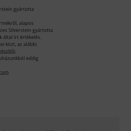
rstein gyártotta
rmékről, alapos
es Silverstein gyártotta
által írt értékelés.
i közt, az alábbi
észítői
.
áruházunkból eddig
.com