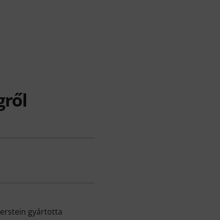
gről
erstein gyártotta