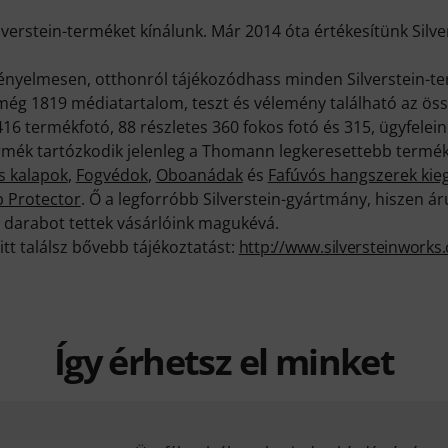
lverstein-terméket kínálunk. Már 2014 óta értékesítünk Silve
nyelmesen, otthonról tájékozódhass minden Silverstein-te
még 1819 médiatartalom, teszt és vélemény található az össz
 termékfotó, 88 részletes 360 fokos fotó és 315, ügyfeleink 
rmék tartózkodik jelenleg a Thomann legkeresettebb terméke
s kalapok
,
Fogvédok
,
Oboanádak
és
Fafúvós hangszerek kieg
p Protector
. Ő a legforróbb Silverstein-gyártmány, hiszen 
 darabot tettek vásárlóink magukévá.
itt találsz bővebb tájékoztatást:
http://www.silversteinworks
Így érhetsz el minket