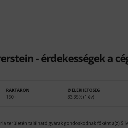
verstein - érdekességek a cé
RAKTÁRON
Ø ELÉRHETŐSÉG
150+
83.35% (1 év)
ria területén található gyárak gondoskodnak főként a(z) Silv