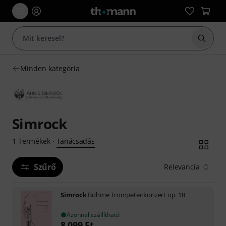
Keresés
Minden kategória
Simrock
Tanácsadás
1
Termékek
·
Szűrő
Relevancia
Simrock
Böhme Trompetenkonzert op. 18
Azonnal szállítható
8 099
Ft