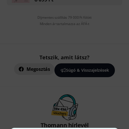
Díjmentes szállítás 79 000 Ft fölött
Minden ár tartalmazza az ÁFÁ-t
Tetszik, amit látsz?
Megosztás
Súgó & Visszajelzések
Thomann hírlevél