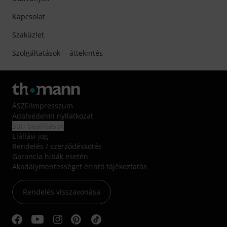
Kapcsolat
Szaküzlet
Szolgáltatások -- áttekintés
ÁSZF
/
Impresszum
Adatvédelmi nyilatkozat
Süti beállítások
Elállási jog
Rendelés / szerződéskötés
Garancia hibák esetén
Akadálymentességet érintő tájékoztatás
Rendelés visszavonása