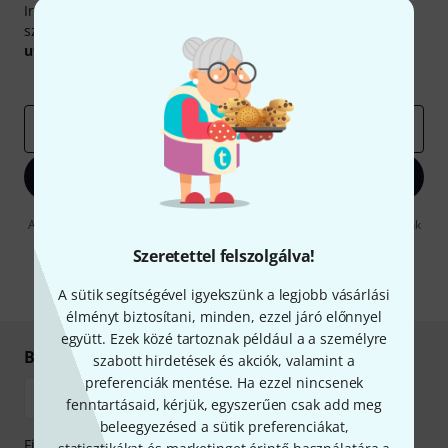
Iratkozz fel a Thomann angol nyelvű hírlevelére, és kis
szerencsével megnyerheted a
50
egyenként
50 € értékű
utalvány
egyikét.
Inspiráló gondolatok
Akciók
Thomann
e-mail cím
*
Bejelentkezés
A "Bejelentkezés" gombra kattintva elfogadja, hogy e-mailben küldjünk
önnek hirdetéseket. Bármikor leiratkozhat erről. A hírlevélről további
Szeretettel felszolgálva!
információkat az
data protection guideline
-ben talál.
* Kitöltés kötelező
A sütik segítségével igyekszünk a legjobb vásárlási
élményt biztosítani, minden, ezzel járó előnnyel
együtt. Ezek közé tartoznak például a a személyre
Biztonságos vásárlás és fizetés
szabott hirdetések és akciók, valamint a
preferenciák mentése. Ha ezzel nincsenek
fenntartásaid, kérjük, egyszerűen csak add meg
beleegyezésed a sütik preferenciákat,
Fizessen biztonságosan, titkosítással: Banki átutalás vagy