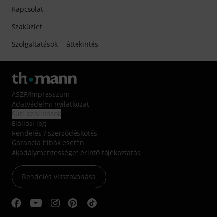
Kapcsolat
Szaküzlet
Szolgáltatások -- áttekintés
ÁSZF
/
Impresszum
Adatvédelmi nyilatkozat
Süti beállítások
Elállási jog
Rendelés / szerződéskötés
Garancia hibák esetén
Akadálymentességet érintő tájékoztatás
Rendelés visszavonása