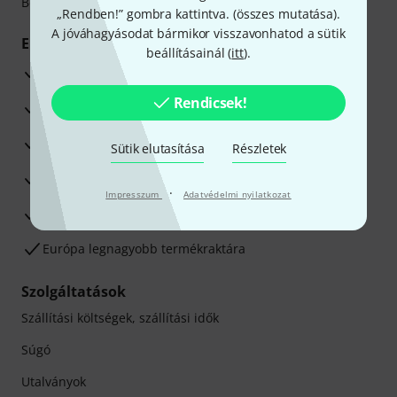
Betéti- vagy hitelkártya segítségével
„Rendben!” gombra kattintva. (
összes mutatása
).
A jóváhagyásodat bármikor visszavonhatod a sütik
Előnyök
beállításainál (
itt
).
3 éves Thomann-garancia
Rendicsek!
30 napos pénzvisszafizetési garancia
Javítás/Szervizelés
Sütik elutasítása
Részletek
Hozzáértők szaktanácsadása
·
Impresszum
Adatvédelmi nyilatkozat
Elégedettségi Garancia
Európa legnagyobb termékraktára
Szolgáltatások
Szállítási költségek, szállítási idők
Súgó
Utalványok