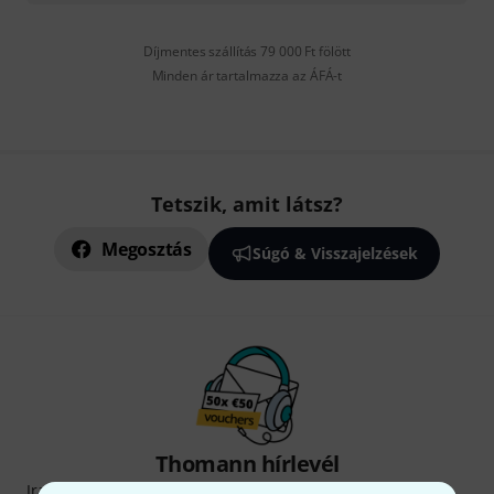
Díjmentes szállítás 79 000 Ft fölött
Minden ár tartalmazza az ÁFÁ-t
Tetszik, amit látsz?
Megosztás
Súgó & Visszajelzések
Thomann hírlevél
Iratkozz fel a Thomann angol nyelvű hírlevelére, és kis