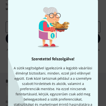
szerencsével megnyerheted a
50
egyenként
50 € értékű
utalvány
egyikét.
Inspiráló gondolatok
Akciók
Thomann
e-mail cím
*
Bejelentkezés
A "Bejelentkezés" gombra kattintva elfogadja, hogy e-mailben küldjünk
önnek hirdetéseket. Bármikor leiratkozhat erről. A hírlevélről további
információkat az
data protection guideline
-ben talál.
Szeretettel felszolgálva!
* Kitöltés kötelező
A sütik segítségével igyekszünk a legjobb vásárlási
élményt biztosítani, minden, ezzel járó előnnyel
együtt. Ezek közé tartoznak például a a személyre
Biztonságos vásárlás és fizetés
szabott hirdetések és akciók, valamint a
preferenciák mentése. Ha ezzel nincsenek
fenntartásaid, kérjük, egyszerűen csak add meg
beleegyezésed a sütik preferenciákat,
Fizessen biztonságosan, titkosítással: Banki átutalás vagy
statisztikákat és marketinget érintő használatára a