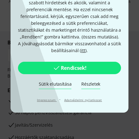
A "Bejelentkezés" gombra kattintva elfogadja, hogy e-mailben küldjünk
szabott hirdetések és akciók, valamint a
önnek hirdetéseket. Bármikor leiratkozhat erről. A hírlevélről további
preferenciák mentése. Ha ezzel nincsenek
információkat az
data protection guideline
-ben talál.
fenntartásaid, kérjük, egyszerűen csak add meg
* Kitöltés kötelező
beleegyezésed a sütik preferenciákat,
statisztikákat és marketinget érintő használatára a
„Rendben!” gombra kattintva. (
összes mutatása
).
Biztonságos vásárlás és fizetés
A jóváhagyásodat bármikor visszavonhatod a sütik
beállításainál (
itt
).
Rendicsek!
Fizessen biztonságosan, titkosítással: Banki átutalás vagy
Betéti- vagy hitelkártya segítségével
Sütik elutasítása
Részletek
Előnyök
·
3 éves Thomann-garancia
Impresszum
Adatvédelmi nyilatkozat
30 napos pénzvisszafizetési garancia
Javítás/Szervizelés
Hozzáértők szaktanácsadása