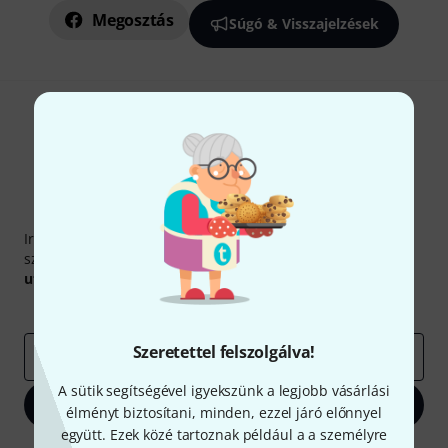
Megosztás
Súgó & Visszajelzések
Thomann hírlevél
Iratkozz fel a Thomann angol nyelvű hírlevelére, és kis
szerencsével megnyerheted a
50
egyenként
50 € értékű
utalvány
egyikét.
Inspiráló gondolatok
Akciók
Thomann
Szeretettel felszolgálva!
e-mail cím
*
A sütik segítségével igyekszünk a legjobb vásárlási
Bejelentkezés
élményt biztosítani, minden, ezzel járó előnnyel
együtt. Ezek közé tartoznak például a a személyre