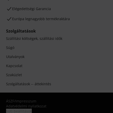
Elégedettségi Garancia
Európa legnagyobb termékraktára
Szolgáltatások
Szállítási költségek, szállítási idők
Súgó
Utalványok
Kapcsolat
Szaküzlet
Szolgáltatások -- áttekintés
ÁSZF
/
Impresszum
Adatvédelmi nyilatkozat
Süti beállítások