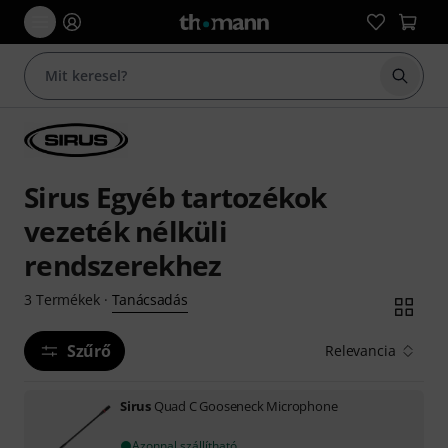
Keresés
Sirus Egyéb tartozékok
vezeték nélküli
rendszerekhez
Tanácsadás
3
Termékek
·
Szűrő
Relevancia
Sirus
Quad C Gooseneck Microphone
Azonnal szállítható