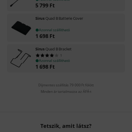
5 799
Ft
Sirus
Quad B Batterie Cover
Azonnal szállítható
1 698
Ft
Sirus
Quad B Bracket
1
Azonnal szállítható
1 698
Ft
Díjmentes szállítás 79 000 Ft fölött
Minden ár tartalmazza az ÁFÁ-t
Tetszik, amit látsz?