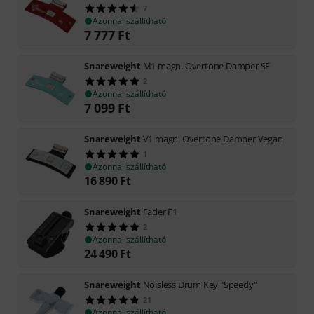
7
Azonnal szállítható
7 777
Ft
Snareweight
M1 magn. Overtone Damper SF
2
Azonnal szállítható
7 099
Ft
Snareweight
V1 magn. Overtone Damper Vegan
1
Azonnal szállítható
16 890
Ft
Snareweight
Fader F1
2
Azonnal szállítható
24 490
Ft
Snareweight
Noisless Drum Key "Speedy"
21
Azonnal szállítható