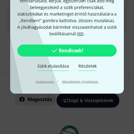
fenntartásaid, kérjük, egyszerűen csak add meg
beleegyezésed a sütik preferenciákat,
Snareweight
Insert Variety-Pack
statisztikákat és marketinget érintő használatára a
8
„Rendben!” gombra kattintva. (
összes mutatása
).
Azonnal szállítható
10 890
Ft
A jóváhagyásodat bármikor visszavonhatod a sütik
beállításainál (
itt
).
Díjmentes szállítás 79 000 Ft fölött
Rendicsek!
Minden ár tartalmazza az ÁFÁ-t
Sütik elutasítása
Részletek
·
Impresszum
Adatvédelmi nyilatkozat
Tetszik, amit látsz?
Megosztás
Súgó & Visszajelzések