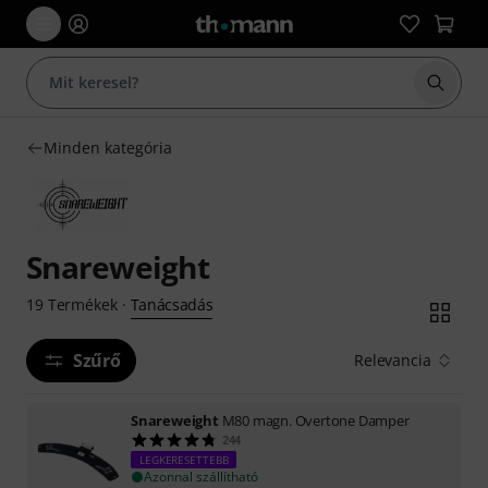
Keresés
Minden kategória
Snareweight
Tanácsadás
19
Termékek
·
Szűrő
Relevancia
Snareweight
M80 magn. Overtone Damper
244
LEGKERESETTEBB
Azonnal szállítható