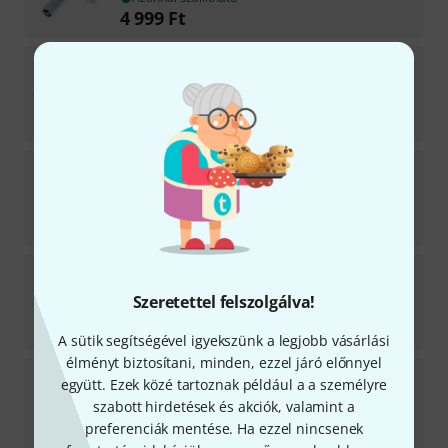
4 999
Ft
Snareweight
M80 magn. Overtone Damper WG
1
Azonnal szállítható
13 690
Ft
Snareweight
Pro Lock Brass
6
Azonnal szállítható
21 490
Ft
Snareweight
Insert 70's Leather Strips
12
Szeretettel felszolgálva!
Azonnal szállítható
10 890
Ft
A sütik segítségével igyekszünk a legjobb vásárlási
élményt biztosítani, minden, ezzel járó előnnyel
Snareweight
M1 magn. Overtone Damper WG
együtt. Ezek közé tartoznak például a a személyre
2
szabott hirdetések és akciók, valamint a
Azonnal szállítható
preferenciák mentése. Ha ezzel nincsenek
7 777
Ft