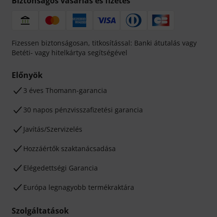
Biztonságos vásárlás és fizetés
Fizessen biztonságosan, titkosítással: Banki átutalás vagy
Betéti- vagy hitelkártya segítségével
Előnyök
3 éves Thomann-garancia
30 napos pénzvisszafizetési garancia
Javítás/Szervizelés
Hozzáértők szaktanácsadása
Elégedettségi Garancia
Európa legnagyobb termékraktára
Szolgáltatások