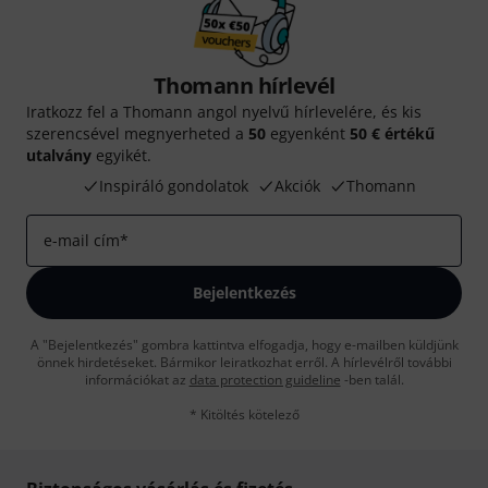
Thomann hírlevél
Iratkozz fel a Thomann angol nyelvű hírlevelére, és kis
szerencsével megnyerheted a
50
egyenként
50 € értékű
utalvány
egyikét.
Inspiráló gondolatok
Akciók
Thomann
e-mail cím
*
Bejelentkezés
A "Bejelentkezés" gombra kattintva elfogadja, hogy e-mailben küldjünk
önnek hirdetéseket. Bármikor leiratkozhat erről. A hírlevélről további
információkat az
data protection guideline
-ben talál.
* Kitöltés kötelező