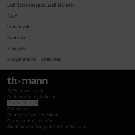
Szállítási költségek, szállítási idők
Súgó
Utalványok
Kapcsolat
Szaküzlet
Szolgáltatások -- áttekintés
ÁSZF
/
Impresszum
Adatvédelmi nyilatkozat
Süti beállítások
Elállási jog
Rendelés / szerződéskötés
Garancia hibák esetén
Akadálymentességet érintő tájékoztatás