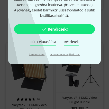
„Rendben!” gombra kattintva. (
összes mutatása
).
Azonnal szállítható
A jóváhagyásodat bármikor visszavonhatod a sütik
beállításainál (
itt
).
Rendicsek!
Luci e green screen
Sütik elutasítása
Részletek
·
Impresszum
Adatvédelmi nyilatkozat
Varytec VP-1 DMX Video
26
BiLight Bundle
Varytec VP-1 DMX Video
101 300 Ft