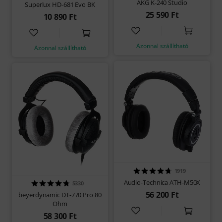
AKG K-240 Studio
Superlux HD-681 Evo BK
25 590 Ft
10 890 Ft
Azonnal szállítható
Azonnal szállítható
1919
Audio-Technica ATH-M50X
5330
56 200 Ft
beyerdynamic DT-770 Pro 80
Ohm
58 300 Ft