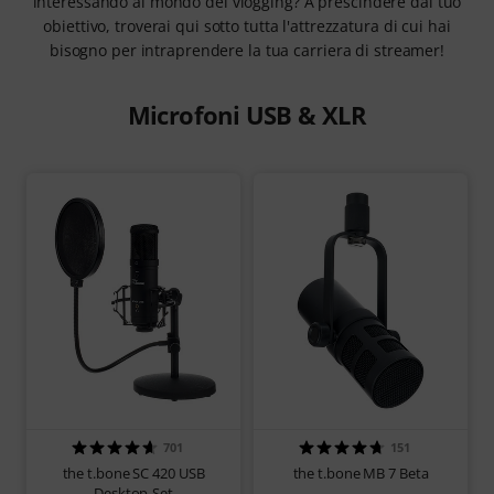
interessando al mondo del vlogging? A prescindere dal tuo
obiettivo, troverai qui sotto tutta l'attrezzatura di cui hai
bisogno per intraprendere la tua carriera di streamer!
Microfoni USB & XLR
701
151
the t.bone SC 420 USB
the t.bone MB 7 Beta
Desktop-Set