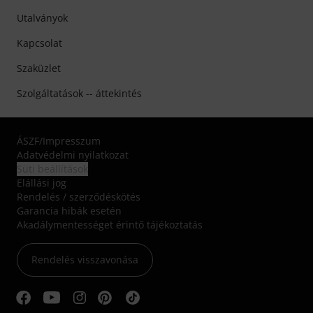
Utalványok
Kapcsolat
Szaküzlet
Szolgáltatások -- áttekintés
ÁSZF
/
Impresszum
Adatvédelmi nyilatkozat
Süti beállítások
Elállási jog
Rendelés / szerződéskötés
Garancia hibák esetén
Akadálymentességet érintő tájékoztatás
Rendelés visszavonása