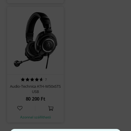
7
Audio-Technica ATH-M50xSTS
USB
80 200 Ft
Azonnal szállítható