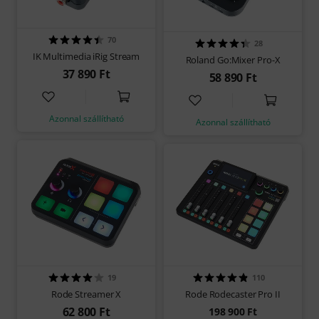
70
28
IK Multimedia iRig Stream
Roland Go:Mixer Pro-X
37 890 Ft
58 890 Ft
Azonnal szállítható
Azonnal szállítható
19
110
Rode Streamer X
Rode Rodecaster Pro II
62 800 Ft
198 900 Ft