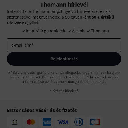
Thomann hírlevél
Iratkozz fel a Thomann angol nyelvű hírlevelére, és kis
szerencsével megnyerheted a
50
egyenként
50 € értékű
utalvány
egyikét.
Inspiráló gondolatok
Akciók
Thomann
e-mail cím
*
Bejelentkezés
A "Bejelentkezés" gombra kattintva elfogadja, hogy e-mailben küldjünk
önnek hirdetéseket. Bármikor leiratkozhat erről. A hírlevélről további
információkat az
data protection guideline
-ben talál.
* Kitöltés kötelező
Biztonságos vásárlás és fizetés