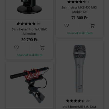
9
Sennheiser MKE 400 MKII
Mobile Kit
71 300 Ft
16
Sennheiser Profile USB-C
Azonnal szállítható
Mikrofon
39 790 Ft
Azonnal szállítható
251
the t.bone MB 88U Dual