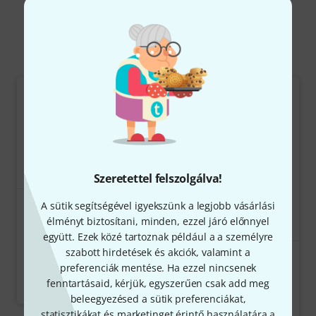
Videocamere & Mirrorless
Szeretettel felszolgálva!
7
A sütik segítségével igyekszünk a legjobb vásárlási
Blackmagic Design Pocket
élményt biztosítani, minden, ezzel járó előnnyel
GIVEAWAY
Cinema Camera 6K G2
együtt. Ezek közé tartoznak például a a személyre
731 664 Ft
szabott hirdetések és akciók, valamint a
182
preferenciák mentése. Ha ezzel nincsenek
Zoom Q2n-4K
fenntartásaid, kérjük, egyszerűen csak add meg
82 900 Ft
Azonnal szállítható
beleegyezésed a sütik preferenciákat,
statisztikákat és marketinget érintő használatára a