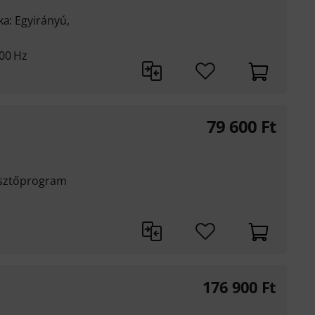
ka: Egyirányú,
000 Hz
79 600
Ft
lesztőprogram
176 900
Ft