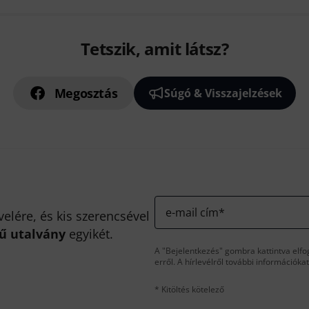
Tetszik, amit látsz?
Megosztás
Súgó & Visszajelzések
e-mail cím
*
velére, és kis szerencsével
kű utalvány
egyikét.
A "Bejelentkezés" gombra kattintva elfo
erről. A hírlevélről további információka
* Kitöltés kötelező