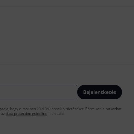
Bejelentkezés
gadja, hogy e-mailben küldjünk önnek hirdetéseket. Bármikor leiratkozhat
t az
data protection guideline
-ben talál.