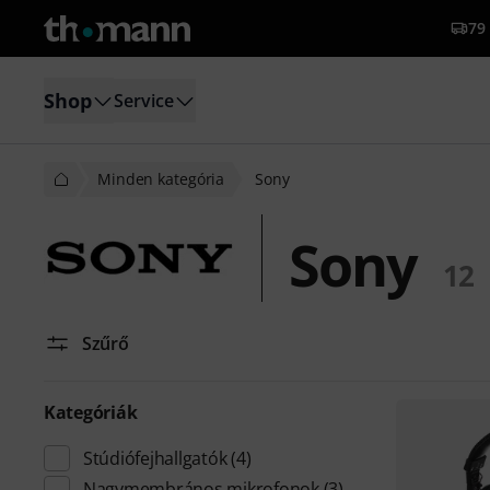
79 
Shop
Service
Minden kategória
Sony
Sony
12
Szűrő
Kategóriák
Stúdiófejhallgatók
(4)
Nagymembrános mikrofonok
(3)