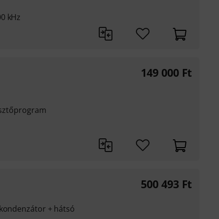
00 kHz
149 000
Ft
lesztőprogram
500 493
Ft
(kondenzátor + hátsó