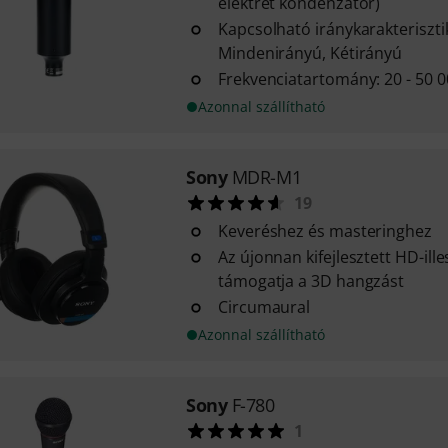
elektret kondenzátor)
Kapcsolható iránykarakteriszti
Mindenirányú, Kétirányú
Frekvenciatartomány: 20 - 50 
Azonnal szállítható
Sony
MDR-M1
19
Keveréshez és masteringhez
Az újonnan kifejlesztett HD-il
támogatja a 3D hangzást
Circumaural
Azonnal szállítható
Sony
F-780
1