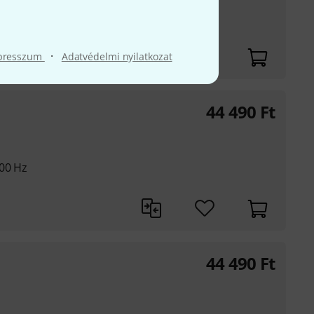
000 Hz
·
presszum
Adatvédelmi nyilatkozat
44 490
Ft
000 Hz
44 490
Ft