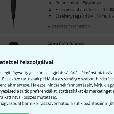
Poláris minta: Egyirányú
Frekvenciaátvitel: 50 Hz - 18 0
Érzékenység (0 dB = 1 V/Pa, 1 k
Beszerzés folyamatban
Sony
C-80 B-Stock
Kapszula típusa: Dupla memb
Iránykarakterisztika: Kardioid
etettel felszolgálva!
Frekvenciatartomány: 20–20 0
k segítségével igyekszünk a legjobb vásárlási élményt biztosíta
. Ezek közé tartoznak például a a személyre szabott hirdetések
Azonnal szállítható
enciák mentése. Ha ezzel nincsenek fenntartásaid, kérjük, e
yezésed a sütik preferenciákat, statisztikákat és marketinget
 kattintva. (
összes mutatása
).
Sony
IER-M500 clear
hagyásodat bármikor visszavonhatod a sütik beállításainál (
itt
Vezetékes fülhallgatók
Dinamikus