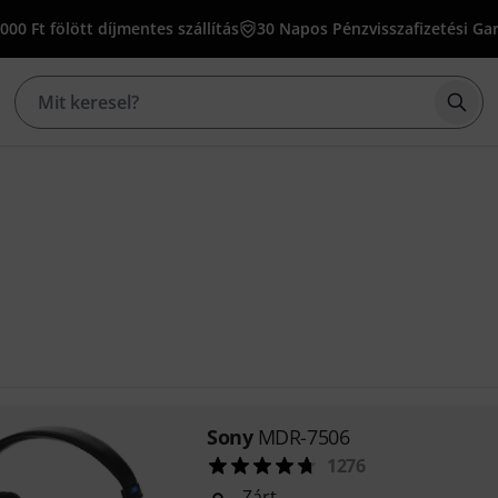
000 Ft fölött díjmentes szállítás
30 Napos Pénzvisszafizetési Ga
Kere
Sony
MDR-7506
1276
Zárt