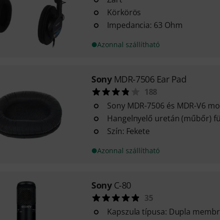
Körkörös
Impedancia: 63 Ohm
Azonnal szállítható
Sony
MDR-7506 Ear Pad
188
Sony MDR-7506 és MDR-V6 mod
Hangelnyelő uretán (műbőr) f
Szín: Fekete
Azonnal szállítható
Sony
C-80
35
Kapszula típusa: Dupla memb