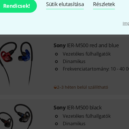
Sütik elutasítása
Részletek
Rendicsek!
Frekvenciatartomány: 10 - 40 
Im
2–3 héten belül szállítható
Sony
IER-M500 red and blue
Vezetékes fülhallgatók
Dinamikus
Frekvenciatartomány: 10 - 40 
2–3 héten belül szállítható
Sony
IER-M500 black
Vezetékes fülhallgatók
Dinamikus