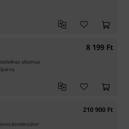
8 199
Ft
ellekhez alkalmas
ülpárna
210 900
Ft
rános kondenzátor