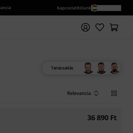
rancia
Kapcsolat
Rólunk
HU / FT
sés indítása {searchTerm} keresőszóval
Tanácsadás
Relevancia
36 890
Ft