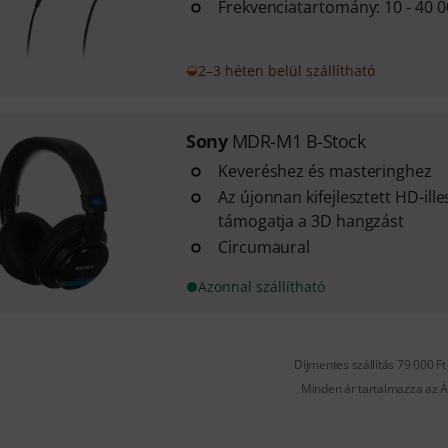
Frekvenciatartomány: 10 - 40 
2–3 héten belül szállítható
Sony
MDR-M1 B-Stock
Keveréshez és masteringhez
Az újonnan kifejlesztett HD-il
támogatja a 3D hangzást
Circumaural
Azonnal szállítható
Díjmentes szállítás 79 000 Ft 
Minden ár tartalmazza az Á