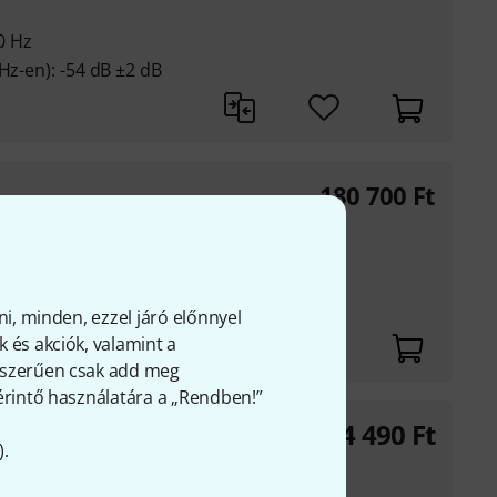
00 Hz
Hz-en): -54 dB ±2 dB
180 700
Ft
rános kondenzátor
00 kHz
ni, minden, ezzel járó előnnyel
 és akciók, valamint a
gyszerűen csak add meg
 érintő használatára a „Rendben!”
44 490
Ft
).