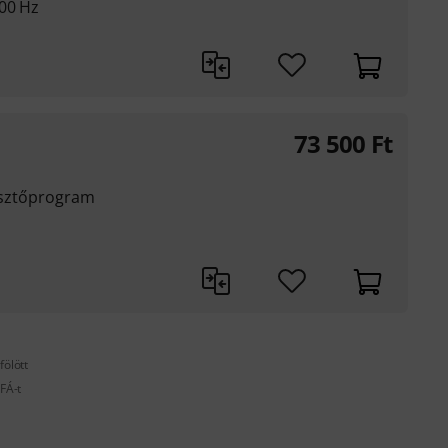
000 Hz
73 500
Ft
lesztőprogram
fölött
FÁ-t