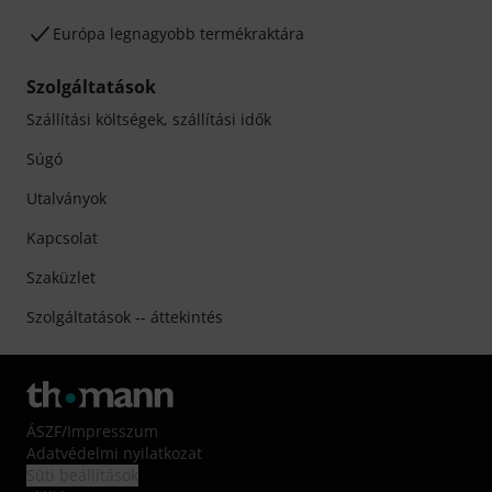
Európa legnagyobb termékraktára
Szolgáltatások
Szállítási költségek, szállítási idők
Súgó
Utalványok
Kapcsolat
Szaküzlet
Szolgáltatások -- áttekintés
ÁSZF
/
Impresszum
Adatvédelmi nyilatkozat
Süti beállítások