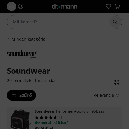
Keresés
Minden kategória
Soundwear
Tanácsadás
20
Termékek
·
Szűrő
Relevancia
Soundwear
Performer Accordion 96 Bass
18
Azonnal szállítható
82 600
Ft