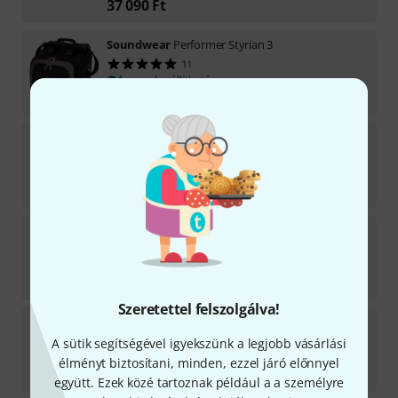
37 090
Ft
Soundwear
Performer Styrian 3
11
Azonnal szállítható
56 200
Ft
Soundwear
Performer Accordion 48 Bass
7
Azonnal szállítható
58 300
Ft
Soundwear
Dust Cover Medium Silver
9
Azonnal szállítható
10 490
Ft
Szeretettel felszolgálva!
Soundwear
Stagebag PSR-E/ CTK
7
A sütik segítségével igyekszünk a legjobb vásárlási
Azonnal szállítható
élményt biztosítani, minden, ezzel járó előnnyel
29 790
Ft
együtt. Ezek közé tartoznak például a a személyre