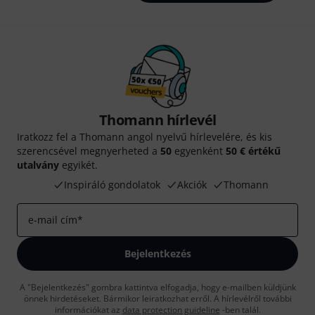
Thomann hírlevél
Iratkozz fel a Thomann angol nyelvű hírlevelére, és kis
szerencsével megnyerheted a
50
egyenként
50 € értékű
utalvány
egyikét.
Inspiráló gondolatok
Akciók
Thomann
e-mail cím
*
Bejelentkezés
A "Bejelentkezés" gombra kattintva elfogadja, hogy e-mailben küldjünk
önnek hirdetéseket. Bármikor leiratkozhat erről. A hírlevélről további
információkat az
data protection guideline
-ben talál.