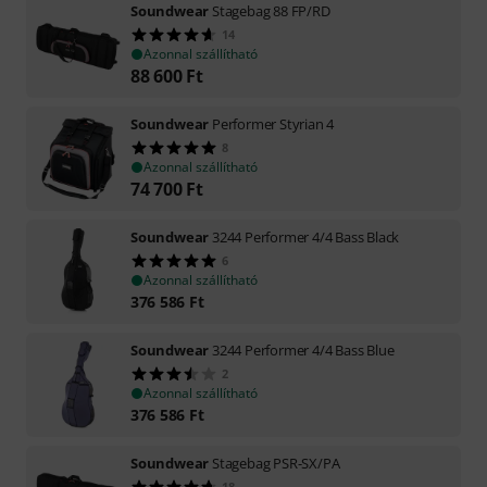
Soundwear
Stagebag 88 FP/RD
14
Azonnal szállítható
88 600
Ft
Soundwear
Performer Styrian 4
8
Azonnal szállítható
74 700
Ft
Soundwear
3244 Performer 4/4 Bass Black
6
Azonnal szállítható
376 586
Ft
Soundwear
3244 Performer 4/4 Bass Blue
2
Azonnal szállítható
376 586
Ft
Soundwear
Stagebag PSR-SX/PA
18