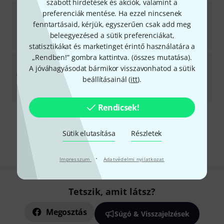
szabott hirdetések és akciók, valamint a
Soundwear
Dust Cover Small Black
preferenciák mentése. Ha ezzel nincsenek
8
fenntartásaid, kérjük, egyszerűen csak add meg
Azonnal szállítható
beleegyezésed a sütik preferenciákat,
9 699
Ft
statisztikákat és marketinget érintő használatára a
„Rendben!” gombra kattintva. (
összes mutatása
).
Soundwear
3144 Performer Cello 4/4 Black
A jóváhagyásodat bármikor visszavonhatod a sütik
2
beállításainál (
itt
).
Azonnal szállítható
207 100
Ft
Rendicsek!
Díjmentes szállítás 79 000 Ft fölött
Sütik elutasítása
Részletek
Minden ár tartalmazza az ÁFÁ-t
·
Impresszum
Adatvédelmi nyilatkozat
Tetszik, amit látsz?
Megosztás
Súgó & Visszajelzések