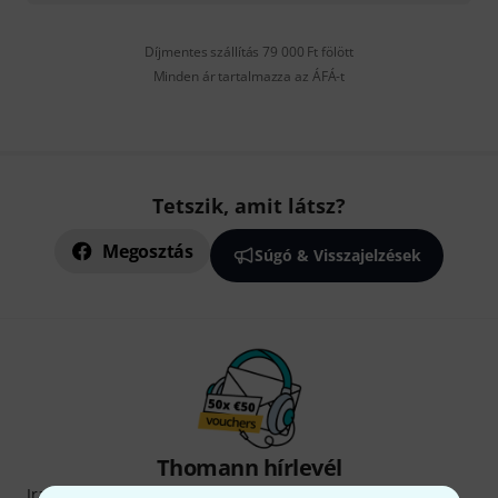
Díjmentes szállítás 79 000 Ft fölött
Minden ár tartalmazza az ÁFÁ-t
Tetszik, amit látsz?
Megosztás
Súgó & Visszajelzések
Thomann hírlevél
Iratkozz fel a Thomann angol nyelvű hírlevelére, és kis