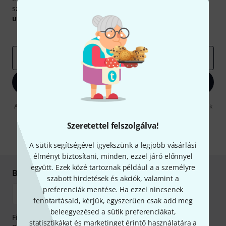
szerencsével megnyerheted a
50
egyenként
50 € értékű
utalvány
egyikét.
Inspiráló gondolatok
Akciók
Thomann
e-mail cím
*
Bejelentkezés
A "Bejelentkezés" gombra kattintva elfogadja, hogy e-mailben küldjünk
önnek hirdetéseket. Bármikor leiratkozhat erről. A hírlevélről további
információkat az
data protection guideline
-ben talál.
Szeretettel felszolgálva!
* Kitöltés kötelező
A sütik segítségével igyekszünk a legjobb vásárlási
élményt biztosítani, minden, ezzel járó előnnyel
együtt. Ezek közé tartoznak például a a személyre
Biztonságos vásárlás és fizetés
szabott hirdetések és akciók, valamint a
preferenciák mentése. Ha ezzel nincsenek
fenntartásaid, kérjük, egyszerűen csak add meg
beleegyezésed a sütik preferenciákat,
Fizessen biztonságosan, titkosítással: Banki átutalás vagy
statisztikákat és marketinget érintő használatára a