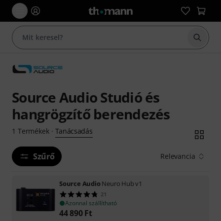
Keresés
Source Audio Studió és
hangrögzítő berendezés
Tanácsadás
1
Termékek
·
Szűrő
Relevancia
Source Audio
Neuro Hub v1
21
Azonnal szállítható
44 890
Ft