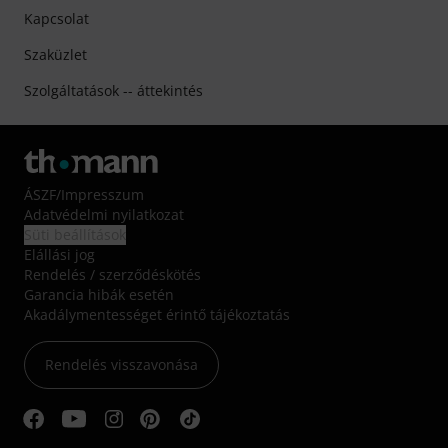
Kapcsolat
Szaküzlet
Szolgáltatások -- áttekintés
ÁSZF
/
Impresszum
Adatvédelmi nyilatkozat
Süti beállítások
Elállási jog
Rendelés / szerződéskötés
Garancia hibák esetén
Akadálymentességet érintő tájékoztatás
Rendelés visszavonása