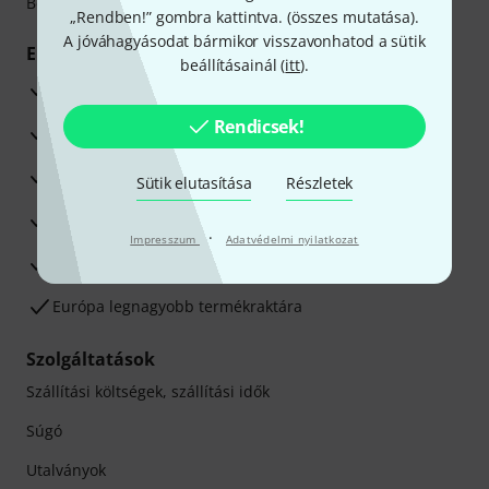
Betéti- vagy hitelkártya segítségével
„Rendben!” gombra kattintva. (
összes mutatása
).
A jóváhagyásodat bármikor visszavonhatod a sütik
Előnyök
beállításainál (
itt
).
3 éves Thomann-garancia
Rendicsek!
30 napos pénzvisszafizetési garancia
Javítás/Szervizelés
Sütik elutasítása
Részletek
Hozzáértők szaktanácsadása
·
Impresszum
Adatvédelmi nyilatkozat
Elégedettségi Garancia
Európa legnagyobb termékraktára
Szolgáltatások
Szállítási költségek, szállítási idők
Súgó
Utalványok