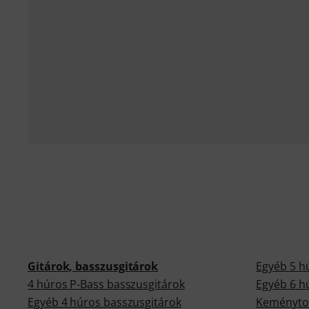
Gitárok, basszusgitárok
Egyéb 5 h
4 húros P-Bass basszusgitárok
Egyéb 6 h
Egyéb 4 húros basszusgitárok
Keményto