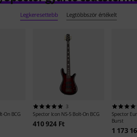
Legkeresettebb
Legtöbbször értékelt
3
lt-On BCG
Spector
Icon NS-5 Bolt-On BCG
Spector
Eur
Burst
410 924 Ft
1 173 16