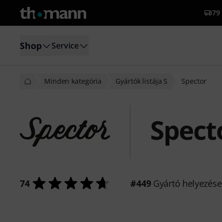
79 
Shop
Service
Minden kategória
Gyártók listája S
Spector
Spect
74
#449
Gyártó helyezése