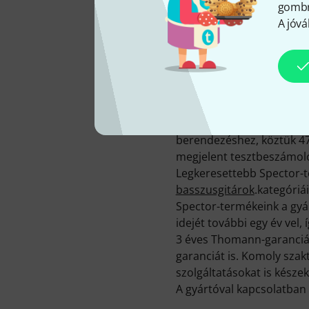
gombra
A jóvá
Spector-termékek főként 
készülnek.
Jelenleg 43 különböző Spe
Annak érdekében, hogy k
termékleírásaink mellett 
berendezéshez, köztük 475
megjelent tesztbeszámoló
Legkeresettebb Spector-
basszusgitárok
.kategóriá
Spector-termékeink a gyá
idejét további egy év vel,
3 éves Thomann-garancián
garanciát is. Komoly sza
szolgáltatásokat is készek
A gyártóval kapcsolatban 