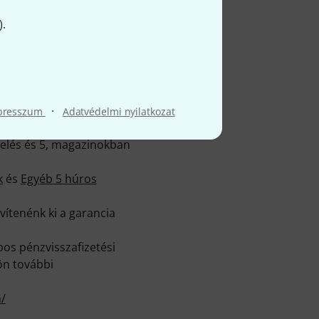
).
rsaság gyáraiban
 katalógusunk részét.
kről, alapos
·
presszum
Adatvédelmi nyilatkozat
es Spector gyártotta
kelés és 5, magazinokban
k
és
Egyéb 5 húros
ítenénk ki a garancia
os pénzvisszafizetési
ön további
/