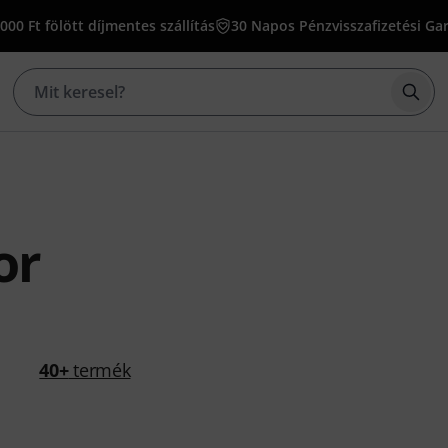
000 Ft fölött díjmentes szállítás
30 Napos Pénzvisszafizetési Ga
Kere
or
40+
termék