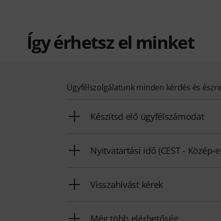
Így érhetsz el minket
Ügyfélszolgálatunk minden kérdés és észr
Készítsd elő ügyfélszámodat
Nyitvatartási idő (CEST - Közép-
Visszahívást kérek
Még több elérhetőség