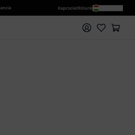
rancia
Kapcsolat
Rólunk
HU / FT
sés indítása {searchTerm} keresőszóval