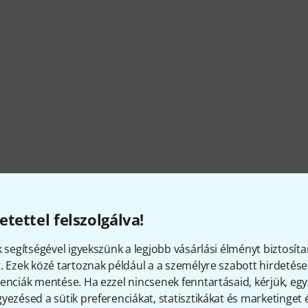
pector - érdekességek a cégr
etettel felszolgálva!
k segítségével igyekszünk a legjobb vásárlási élményt biztosíta
. Ezek közé tartoznak például a a személyre szabott hirdetések
enciák mentése. Ha ezzel nincsenek fenntartásaid, kérjük, e
RAKTÁRON
Ø ELÉRHETŐSÉG
yezésed a sütik preferenciákat, statisztikákat és marketinget
20+
36.28% (1 év)