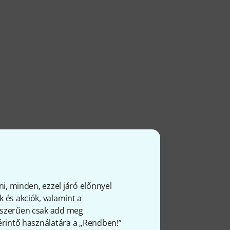
ől
ni, minden, ezzel járó előnnyel
 és akciók, valamint a
gyszerűen csak add meg
 érintő használatára a „Rendben!”