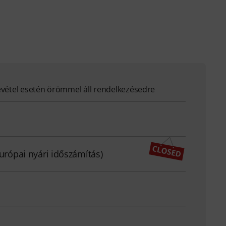
evétel esetén örömmel áll rendelkezésedre
európai nyári időszámítás)