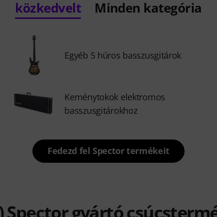
közkedvelt
Minden kategória
Egyéb 5 húros basszusgitárok
Keménytokok elektromos
basszusgitárokhoz
Fedezd fel Spector termékeit
) Spector gyártó csúcsterm