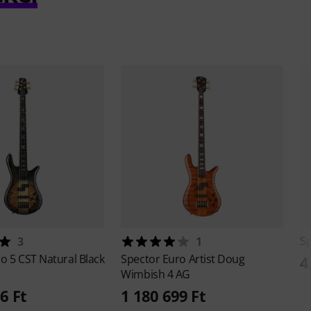
S
3
1
o 5 CST Natural Black
Spector
Euro Artist Doug
4
Wimbish 4 AG
6 Ft
1 180 699 Ft