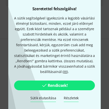
16 890
Ft
Szeretettel felszolgálva!
Díjmentes szállítás 79 000 Ft fölött
A sütik segítségével igyekszünk a legjobb vásárlási
Minden ár tartalmazza az ÁFÁ-t
élményt biztosítani, minden, ezzel járó előnnyel
együtt. Ezek közé tartoznak például a a személyre
szabott hirdetések és akciók, valamint a
preferenciák mentése. Ha ezzel nincsenek
fenntartásaid, kérjük, egyszerűen csak add meg
Tetszik, amit látsz?
beleegyezésed a sütik preferenciákat,
statisztikákat és marketinget érintő használatára a
Megosztás
„Rendben!” gombra kattintva. (
összes mutatása
).
Súgó & Visszajelzések
A jóváhagyásodat bármikor visszavonhatod a sütik
beállításainál (
itt
).
Rendicsek!
Sütik elutasítása
Részletek
Thomann hírlevél