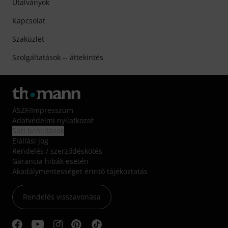
Utalványok
Kapcsolat
Szaküzlet
Szolgáltatások -- áttekintés
ÁSZF
/
Impresszum
Adatvédelmi nyilatkozat
Süti beállítások
Elállási jog
Rendelés / szerződéskötés
Garancia hibák esetén
Akadálymentességet érintő tájékoztatás
Rendelés visszavonása