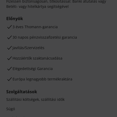
Fizessen biztonságosan, titkosítással: Banki átutalás vagy
Betéti- vagy hitelkártya segítségével
Előnyök
3 éves Thomann-garancia
30 napos pénzvisszafizetési garancia
Javítás/Szervizelés
Hozzáértők szaktanácsadása
Elégedettségi Garancia
Európa legnagyobb termékraktára
Szolgáltatások
Szállítási költségek, szállítási idők
Súgó