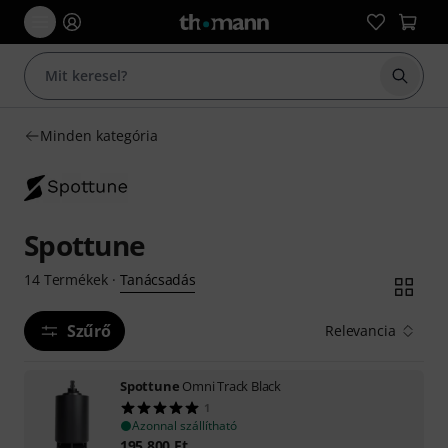
Keresés
Minden kategória
Spottune
Tanácsadás
14
Termékek
·
Szűrő
Relevancia
Spottune
Omni Track Black
1
Azonnal szállítható
195 800
Ft