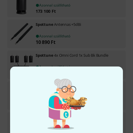
Azonnal szállítható
173 100
Ft
Spottune
Antennas +5dBi
Azonnal szállítható
10 890
Ft
Spottune
4x Omni Cord 1x Sub Bk Bundle
Azonnal szállítható
1 241 074
Ft
Spottune
Omni Recessed Kit
Azonnal szállítható
48 590
Ft
Spottune
Omni Cover
Azonnal szállítható