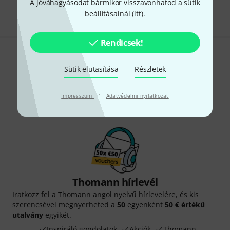
Minden ár tartalmazza az ÁFÁ-t
A jóváhagyásodat bármikor visszavonhatod a sütik
beállításainál (
itt
).
Rendicsek!
Tetszik, amit látsz?
Sütik elutasítása
Részletek
Megosztás
Súgó & Visszajelzések
·
Impresszum
Adatvédelmi nyilatkozat
Thomann hírlevél
Iratkozz fel a Thomann angol nyelvű hírlevelére, és kis
szerencsével megnyerheted a
50
egyenként
50 € értékű
utalvány
egyikét.
Inspiráló gondolatok
Akciók
Thomann