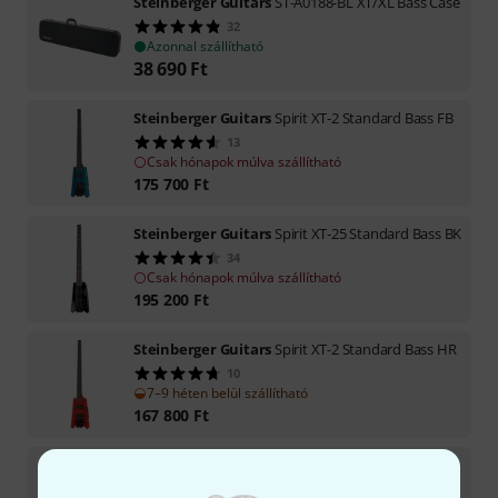
Steinberger Guitars
ST-A0188-BL XT/XL Bass Case
32
Azonnal szállítható
38 690
Ft
Steinberger Guitars
Spirit XT-2 Standard Bass FB
13
Csak hónapok múlva szállítható
175 700
Ft
Steinberger Guitars
Spirit XT-25 Standard Bass BK
34
Csak hónapok múlva szállítható
195 200
Ft
Steinberger Guitars
Spirit XT-2 Standard Bass HR
10
7–9 héten belül szállítható
167 800
Ft
Steinberger Guitars
Spirit XT-2 Bass BK Lefthand
5