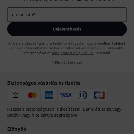
e-mail cím
*
Bejelentkezés
A "Bejelentkezés" gombra kattintva elfogadja, hogy e-mailben küldjünk
önnek hirdetéseket. Bármikor leiratkozhat erről. A hírlevélről további
információkat az
data protection guideline
-ben talál.
* Kitöltés kötelező
Biztonságos vásárlás és fizetés
Fizessen biztonságosan, titkosítással: Banki átutalás vagy
Betéti- vagy hitelkártya segítségével
Előnyök