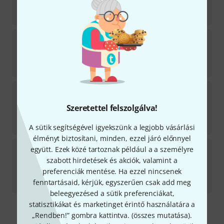
Csak hónapok múlva szállítható
179 600
Ft
Steinberger Guitars
Gt-Pro Deluxe HR B-Stock
Azonnal szállítható
150 500
Ft
Steinberger Guitars
STGT-SETC Gearless Tuner
Set C
13
Szeretettel felszolgálva!
Csak hónapok múlva szállítható
42 590
Ft
A sütik segítségével igyekszünk a legjobb vásárlási
élményt biztosítani, minden, ezzel járó előnnyel
Steinberger Guitars
Spirit XT-2DB Standard B-
együtt. Ezek közé tartoznak például a a személyre
Stock
szabott hirdetések és akciók, valamint a
1
preferenciák mentése. Ha ezzel nincsenek
Azonnal szállítható
fenntartásaid, kérjük, egyszerűen csak add meg
175 700
Ft
beleegyezésed a sütik preferenciákat,
statisztikákat és marketinget érintő használatára a
Díjmentes szállítás 79 000 Ft fölött
„Rendben!” gombra kattintva. (
összes mutatása
).