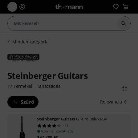
Keresés
Minden kategória
Steinberger Guitars
Tanácsadás
17
Termékek
·
Szűrő
Relevancia
Steinberger Guitars
GT-Pro Deluxe BK
111
Azonnal szállítható
157 700
Ft