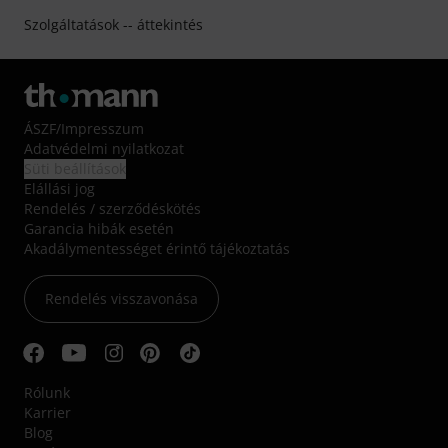
Szolgáltatások -- áttekintés
ÁSZF
/
Impresszum
Adatvédelmi nyilatkozat
Süti beállítások
Elállási jog
Rendelés / szerződéskötés
Garancia hibák esetén
Akadálymentességet érintő tájékoztatás
Rendelés visszavonása
Rólunk
Karrier
Blog