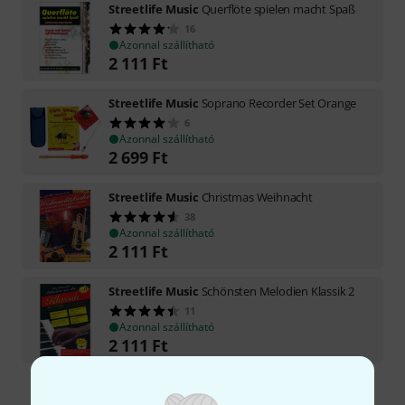
Streetlife Music
Querflöte spielen macht Spaß
16
Azonnal szállítható
2 111
Ft
Streetlife Music
Soprano Recorder Set Orange
6
Azonnal szállítható
2 699
Ft
Streetlife Music
Christmas Weihnacht
38
Azonnal szállítható
2 111
Ft
Streetlife Music
Schönsten Melodien Klassik 2
11
Azonnal szállítható
2 111
Ft
Díjmentes szállítás 79 000 Ft fölött