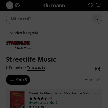
Keresés
Minden kategória
Streetlife Music
Tanácsadás
9
Termékek
·
Szűrő
Relevancia
Streetlife Music
Besten Melodien der Volksmusik
47
Azonnal szállítható
2 111
Ft