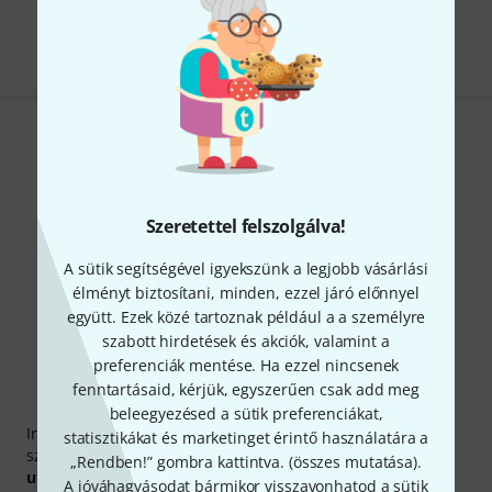
Minden ár tartalmazza az ÁFÁ-t
Tetszik, amit látsz?
Megosztás
Súgó & Visszajelzések
Szeretettel felszolgálva!
A sütik segítségével igyekszünk a legjobb vásárlási
élményt biztosítani, minden, ezzel járó előnnyel
együtt. Ezek közé tartoznak például a a személyre
szabott hirdetések és akciók, valamint a
preferenciák mentése. Ha ezzel nincsenek
fenntartásaid, kérjük, egyszerűen csak add meg
Thomann hírlevél
beleegyezésed a sütik preferenciákat,
Iratkozz fel a Thomann angol nyelvű hírlevelére, és kis
statisztikákat és marketinget érintő használatára a
szerencsével megnyerheted a
50
egyenként
50 € értékű
„Rendben!” gombra kattintva. (
összes mutatása
).
utalvány
egyikét.
A jóváhagyásodat bármikor visszavonhatod a sütik