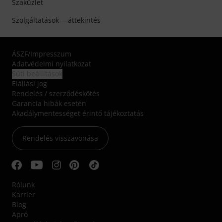
Szaküzlet
Szolgáltatások -- áttekintés
ÁSZF
/
Impresszum
Adatvédelmi nyilatkozat
Süti beállítások
Elállási jog
Rendelés / szerződéskötés
Garancia hibák esetén
Akadálymentességet érintő tájékoztatás
Rendelés visszavonása
Rólunk
Karrier
Blog
Apró