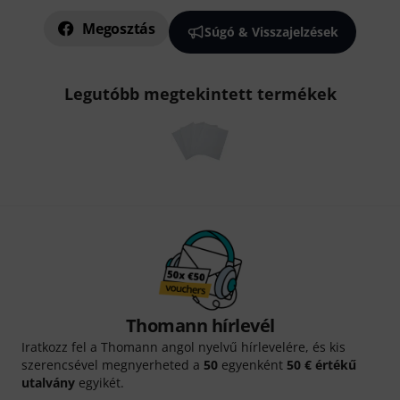
Megosztás
Súgó & Visszajelzések
Legutóbb megtekintett termékek
Thomann hírlevél
Iratkozz fel a Thomann angol nyelvű hírlevelére, és kis
szerencsével megnyerheted a
50
egyenként
50 € értékű
utalvány
egyikét.