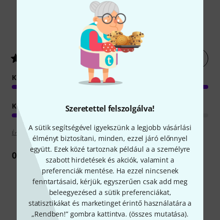
4
Ügyfelek értékelései
Értékelés leadása most
5
/ 5
KEZELHETŐSÉG
KIVITELEZÉS
Szeretettel felszolgálva!
A sütik segítségével igyekszünk a legjobb vásárlási
Értékelési irányelvek
élményt biztosítani, minden, ezzel járó előnnyel
együtt. Ezek közé tartoznak például a a személyre
0
Vélemény
szabott hirdetések és akciók, valamint a
preferenciák mentése. Ha ezzel nincsenek
fenntartásaid, kérjük, egyszerűen csak add meg
beleegyezésed a sütik preferenciákat,
statisztikákat és marketinget érintő használatára a
Alternatívák összevetése
„Rendben!” gombra kattintva. (
összes mutatása
).