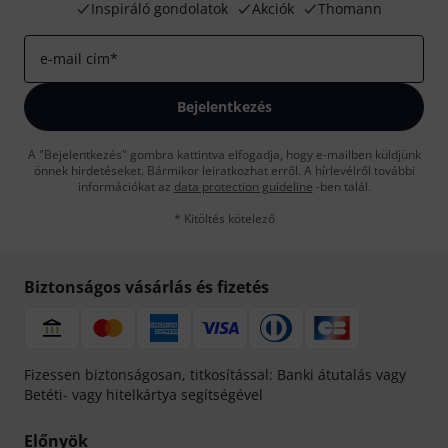
Inspiráló gondolatok
Akciók
Thomann
e-mail cím
*
Bejelentkezés
A "Bejelentkezés" gombra kattintva elfogadja, hogy e-mailben küldjünk
önnek hirdetéseket. Bármikor leiratkozhat erről. A hírlevélről további
információkat az
data protection guideline
-ben talál.
* Kitöltés kötelező
Biztonságos vásárlás és fizetés
Fizessen biztonságosan, titkosítással: Banki átutalás vagy
Betéti- vagy hitelkártya segítségével
Előnyök