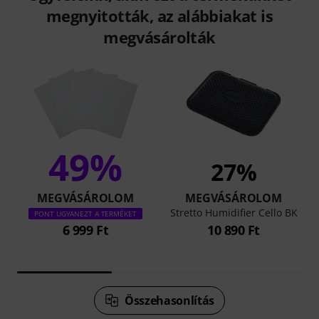
megnyitották, az alábbiakat is
megvásárolták
49%
27%
MEGVÁSÁROLOM
MEGVÁSÁROLOM
Stretto Humidifier Cello BK
PONT UGYANEZT A TERMÉKET
6 999 Ft
10 890 Ft
Összehasonlítás