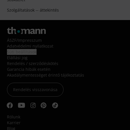
Szolgáltatások -- áttekintés
ÁSZF
/
Impresszum
Adatvédelmi nyilatkozat
Süti beállítások
Elállási jog
Rendelés / szerződéskötés
Garancia hibák esetén
Akadálymentességet érintő tájékoztatás
Rendelés visszavonása
Rólunk
Karrier
Blog