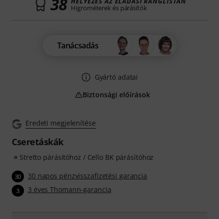
38
HELYEZÉS AZ ELADÁSI RANGLISTÁN
Higrométerek és párásítók
Tanácsadás
Gyártó adatai
Biztonsági előírások
Eredeti megjelenítése
Cseretáskák
Stretto párásítóhoz / Cello BK párásítóhoz
30 napos pénzvisszafizetési garancia
30
3 éves Thomann-garancia
3